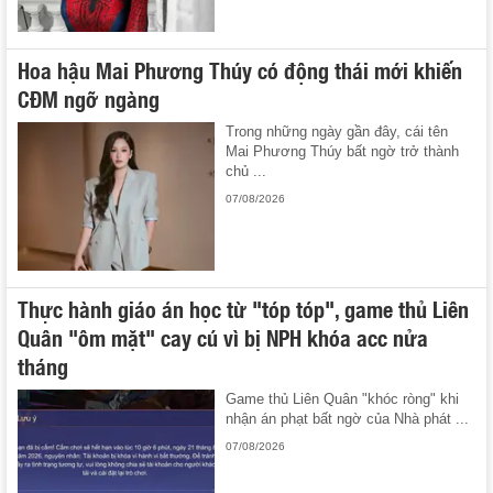
Hoa hậu Mai Phương Thúy có động thái mới khiến
CĐM ngỡ ngàng
Trong những ngày gần đây, cái tên
Mai Phương Thúy bất ngờ trở thành
chủ ...
07/08/2026
Thực hành giáo án học từ "tóp tóp", game thủ Liên
Quân "ôm mặt" cay cú vì bị NPH khóa acc nửa
tháng
Game thủ Liên Quân "khóc ròng" khi
nhận án phạt bất ngờ của Nhà phát ...
07/08/2026