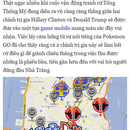
Thật ngạc nhiên khi cuộc vận động tranh cử Tổng
Thống Mỹ đang diễn ra vô cùng căng thẳng giữa hai
chính trị gia Hillary Clinton và Donald Trump sẽ được
đưa vào một tựa
game mobile
mang màu sắc đầy vui
nhộn. Việc lấy cảm hứng từ sự nổi tiếng của Pokemon
GO đã cho thấy rằng cả 2 chính trị gia này sẽ làm bất
cứ điều gì để giành chiến thắng trong việc thu được
những lá phiếu bầu, tiến gần hơn đến với vai trò người
đứng đầu Nhà Trắng.