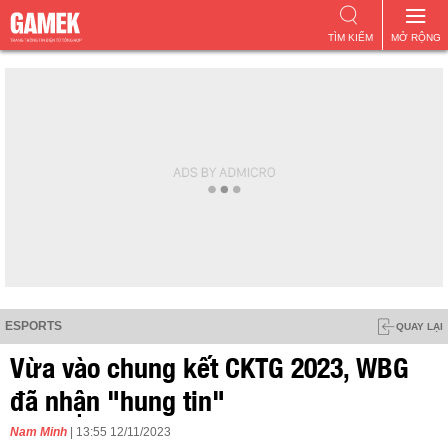
TÌM KIẾM
MỞ RỘNG
ESPORTS
QUAY LẠI
Vừa vào chung kết CKTG 2023, WBG
đã nhận "hung tin"
Nam Minh
| 13:55 12/11/2023