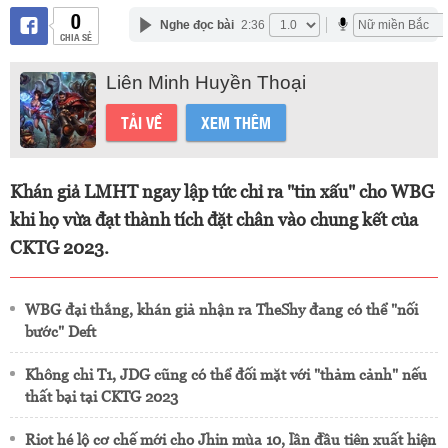
0
Nghe đọc bài
2:36
CHIA SẺ
Liên Minh Huyền Thoại
TẢI VỀ
XEM THÊM
Khán giả LMHT ngay lập tức chỉ ra "tin xấu" cho WBG
khi họ vừa đạt thành tích đặt chân vào chung kết của
CKTG 2023.
WBG đại thắng, khán giả nhận ra TheShy đang có thể "nối
bước" Deft
Không chỉ T1, JDG cũng có thể đối mặt với "thảm cảnh" nếu
thất bại tại CKTG 2023
Riot hé lộ cơ chế mới cho Jhin mùa 10, lần đầu tiên xuất hiện