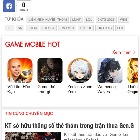
0
CHIA SẺ
TỪ KHÓA
LIÊN MINH HUYỀN THOẠI
LMHT
LOL
CKTG 2023
WBG
LPL
SN
SOFM
THESHY
TIN LMHT
TIN LOL
TIN CKTG
LCK
GAME MOBILE HOT
Xem thêm
Võ Lâm Hắc
Game thủ
Zenless Zone
Wuthering
Thiên 
Đạo
chơi gì
Zero
Waves
Origin
TIN CÙNG CHUYÊN MỤC
KT sở hữu thông số thê thảm trong trận thua Gen.G
KT kết thúc trận đấu với Gen.G kèm