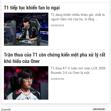
T1 tiếp tục khiến fan lo ngại
T1 đang khiến nhiều khán giả, nhất là
người hâm mộ của họ, lo lắng ...
04/08/2026
Trận thua của T1 còn chứng kiến một pha xử lý rất
khó hiểu của Oner
T1 thua KT ở tuần mở màn LCK 2026
Rounds 3-4 và Oner là một ...
03/08/2026
GameK