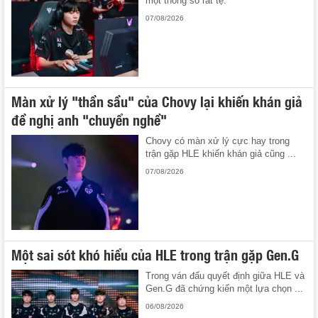
một thông số rất tệ.
07/08/2026
Màn xử lý "thần sầu" của Chovy lại khiến khán giả
đề nghị anh "chuyển nghề"
Chovy có màn xử lý cực hay trong
trận gặp HLE khiến khán giả cũng ...
07/08/2026
Một sai sót khó hiểu của HLE trong trận gặp Gen.G
Trong ván đấu quyết định giữa HLE và
Gen.G đã chứng kiến một lựa chọn ...
06/08/2026