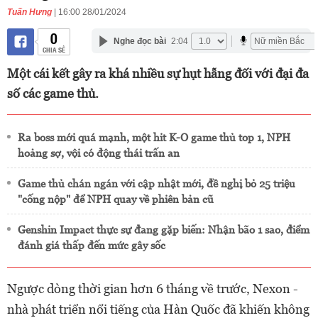
Tuấn Hưng
| 16:00 28/01/2024
0
Nghe đọc bài
2:04
CHIA SẺ
Một cái kết gây ra khá nhiều sự hụt hẫng đối với đại đa
số các game thủ.
Ra boss mới quá mạnh, một hit K-O game thủ top 1, NPH
hoảng sợ, vội có động thái trấn an
Game thủ chán ngán với cập nhật mới, đề nghị bỏ 25 triệu
"cống nộp" để NPH quay về phiên bản cũ
Genshin Impact thực sự đang gặp biến: Nhận bão 1 sao, điểm
đánh giá thấp đến mức gây sốc
Ngược dòng thời gian hơn 6 tháng về trước, Nexon -
nhà phát triển nổi tiếng của Hàn Quốc đã khiến không