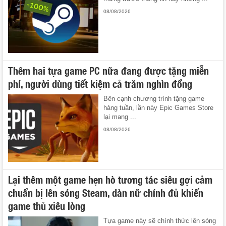
08/08/2026
Thêm hai tựa game PC nữa đang được tặng miễn
phí, người dùng tiết kiệm cả trăm nghìn đồng
Bên cạnh chương trình tặng game
hàng tuần, lần này Epic Games Store
lại mang ...
08/08/2026
Lại thêm một game hẹn hò tương tác siêu gợi cảm
chuẩn bị lên sóng Steam, dàn nữ chính đủ khiến
game thủ xiêu lòng
Tựa game này sẽ chính thức lên sóng