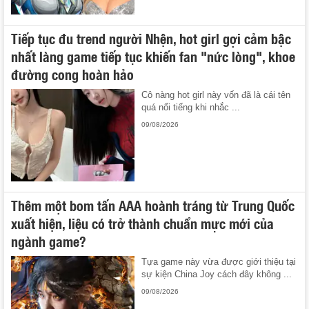
Tiếp tục đu trend người Nhện, hot girl gợi cảm bậc
nhất làng game tiếp tục khiến fan "nức lòng", khoe
đường cong hoàn hảo
Cô nàng hot girl này vốn đã là cái tên
quá nổi tiếng khi nhắc ...
09/08/2026
Thêm một bom tấn AAA hoành tráng từ Trung Quốc
xuất hiện, liệu có trở thành chuẩn mực mới của
ngành game?
Tựa game này vừa được giới thiệu tại
sự kiện China Joy cách đây không ...
09/08/2026