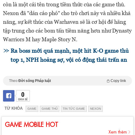
còn là một cái tên trong tiềm thức của các game thủ.
Nexon đã "dán cáo phó" cho trò chơi này và nhiều khả
năng, sự kết thúc của Warhaven sẽ là cơ hội để hãng
tập trung cho các bom tấn tiềm năng hơn như Dynasty
Warriors M hay Maple Story N.
Ra boss mới quá mạnh, một hit K-O game thủ
top 1, NPH hoảng sợ, vội có động thái trấn an
Theo
Đời sống Pháp luật
Copy link
0
CHIA SẺ
TỪ KHÓA
GAME
GAME THỦ
TIN TỨC GAME
NEXON
GAME MOBILE HOT
Xem thêm