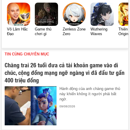
Võ Lâm Hắc
Game thủ
Zenless Zone
Wuthering
Thiên 
Đạo
chơi gì
Zero
Waves
Origin
TIN CÙNG CHUYÊN MỤC
Chàng trai 26 tuổi đưa cả tài khoản game vào di
chúc, cộng đồng mạng ngỡ ngàng vì đã đầu tư gần
400 triệu đồng
Hành động của anh chàng game thủ
này khiến không ít người phải bất
ngờ.
09/08/2026