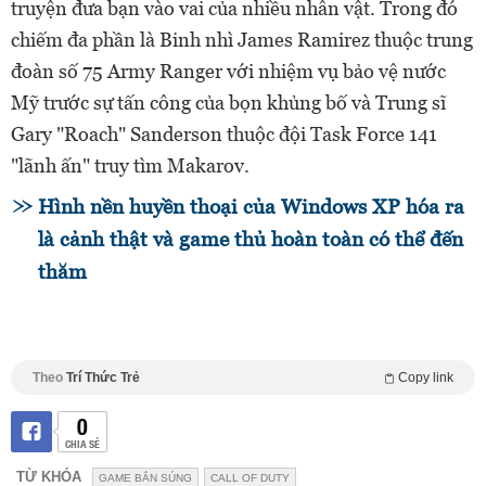
truyện đưa bạn vào vai của nhiều nhân vật. Trong đó
chiếm đa phần là Binh nhì James Ramirez thuộc trung
đoàn số 75 Army Ranger với nhiệm vụ bảo vệ nước
Mỹ trước sự tấn công của bọn khủng bố và Trung sĩ
Gary "Roach" Sanderson thuộc đội Task Force 141
"lãnh ấn" truy tìm Makarov.
Hình nền huyền thoại của Windows XP hóa ra
là cảnh thật và game thủ hoàn toàn có thể đến
thăm
Theo
Trí Thức Trẻ
Copy link
0
CHIA SẺ
TỪ KHÓA
GAME BẮN SÚNG
CALL OF DUTY