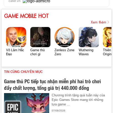
cafef.vn
GAME MOBILE HOT
Xem thêm
Võ Lâm Hắc
Game thủ
Zenless Zone
Wuthering
Thiên 
Đạo
chơi gì
Zero
Waves
Origin
TIN CÙNG CHUYÊN MỤC
Game thủ PC tiếp tục nhận miễn phí hai trò chơi
đầy chất lượng, tổng giá trị 440.000 đồng
Chương trình tặng quà tuần này của
Epic Games Store mang tới những
tựa game ...
07/08/2026