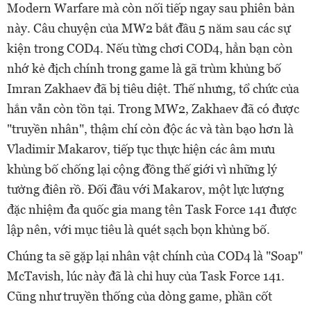
Modern Warfare mà còn nối tiếp ngay sau phiên bản
này. Câu chuyện của MW2 bắt đầu 5 năm sau các sự
kiện trong COD4. Nếu từng chơi COD4, hẳn bạn còn
nhớ kẻ địch chính trong game là gã trùm khủng bố
Imran Zakhaev đã bị tiêu diệt. Thế nhưng, tổ chức của
hắn vẫn còn tồn tại. Trong MW2, Zakhaev đã có được
"truyền nhân", thậm chí còn độc ác và tàn bạo hơn là
Vladimir Makarov, tiếp tục thực hiện các âm mưu
khủng bố chống lại cộng đồng thế giới vì những lý
tưởng điên rồ. Đối đầu với Makarov, một lực lượng
đặc nhiệm đa quốc gia mang tên Task Force 141 được
lập nên, với mục tiêu là quét sạch bọn khủng bố.
Chúng ta sẽ gặp lại nhân vật chính của COD4 là "Soap"
McTavish, lúc này đã là chỉ huy của Task Force 141.
Cũng như truyền thống của dòng game, phần cốt