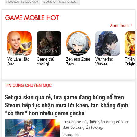
HOGWARTS LEGACY
SONS OF THE FOREST
GAME MOBILE HOT
Xem thêm
Võ Lâm Hắc
Game thủ
Zenless Zone
Wuthering
Thiên 
Đạo
chơi gì
Zero
Waves
Origin
TIN CÙNG CHUYÊN MỤC
Set giá skin quá rẻ, tựa game đang bùng nổ trên
Steam tiếp tục nhận mưa lời khen, fan khẳng định
"có tâm" hơn nhiều game gacha
Tựa game này hiện vẫn đang có khởi
đầu vô cùng ấn tượng.
07/08/2026