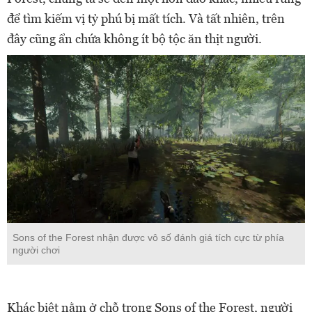
để tìm kiếm vị tỷ phú bị mất tích. Và tất nhiên, trên
đây cũng ẩn chứa không ít bộ tộc ăn thịt người.
Sons of the Forest nhận được vô số đánh giá tích cực từ phía
người chơi
Khác biệt nằm ở chỗ trong Sons of the Forest, người