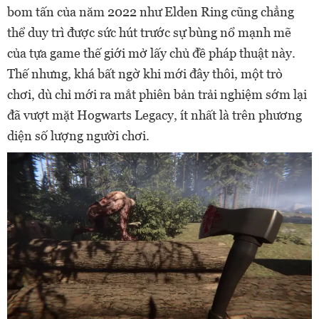
bom tấn của năm 2022 như Elden Ring cũng chẳng
thể duy trì được sức hút trước sự bùng nổ mạnh mẽ
của tựa game thế giới mở lấy chủ đề pháp thuật này.
Thế nhưng, khá bất ngờ khi mới đây thôi, một trò
chơi, dù chỉ mới ra mắt phiên bản trải nghiệm sớm lại
đã vượt mặt Hogwarts Legacy, ít nhất là trên phương
diện số lượng người chơi.