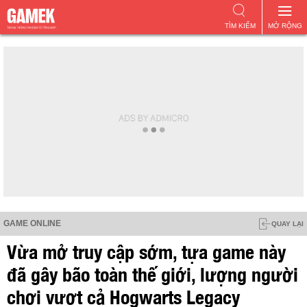
TÌM KIẾM
MỞ RỘNG
GAME ONLINE
QUAY LẠI
Vừa mở truy cập sớm, tựa game này
đã gây bão toàn thế giới, lượng người
chơi vượt cả Hogwarts Legacy