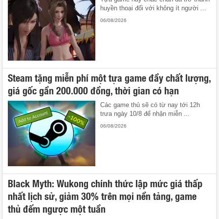
huyền thoại đối với không ít người ...
06/08/2026
Steam tặng miễn phí một tựa game đầy chất lượng,
giá gốc gần 200.000 đồng, thời gian có hạn
Các game thủ sẽ có từ nay tới 12h
trưa ngày 10/8 để nhận miễn ...
06/08/2026
Black Myth: Wukong chính thức lập mức giá thấp
nhất lịch sử, giảm 30% trên mọi nền tảng, game
thủ đếm ngược một tuần