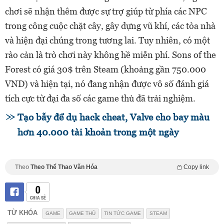
chơi sẽ nhận thêm được sự trợ giúp từ phía các NPC
trong công cuộc chặt cây, gây dựng vũ khí, các tòa nhà
và hiện đại chúng trong tương lai. Tuy nhiên, có một
rào cản là trò chơi này không hề miễn phí. Sons of the
Forest có giá 30$ trên Steam (khoảng gần 750.000
VND) và hiện tại, nó đang nhận được vô số đánh giá
tích cực từ đại đa số các game thủ đã trải nghiệm.
Tạo bẫy để dụ hack cheat, Valve cho bay màu
hơn 40.000 tài khoản trong một ngày
Theo
Theo Thể Thao Văn Hóa
Copy link
0
CHIA SẺ
TỪ KHÓA
GAME
GAME THỦ
TIN TỨC GAME
STEAM