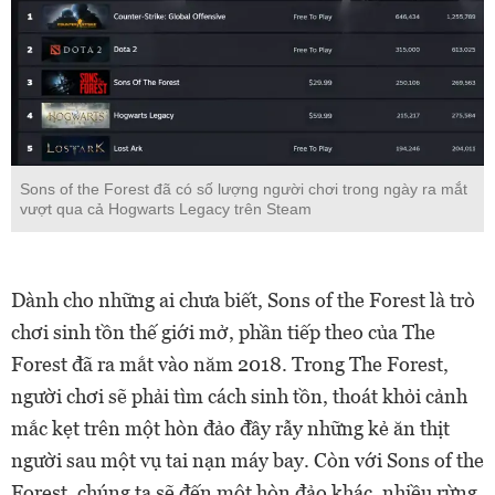
Sons of the Forest đã có số lượng người chơi trong ngày ra mắt
vượt qua cả Hogwarts Legacy trên Steam
Dành cho những ai chưa biết, Sons of the Forest là trò
chơi sinh tồn thế giới mở, phần tiếp theo của The
Forest đã ra mắt vào năm 2018. Trong The Forest,
người chơi sẽ phải tìm cách sinh tồn, thoát khỏi cảnh
mắc kẹt trên một hòn đảo đầy rẫy những kẻ ăn thịt
người sau một vụ tai nạn máy bay. Còn với Sons of the
Forest, chúng ta sẽ đến một hòn đảo khác, nhiều rừng