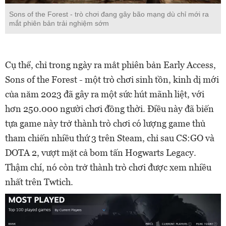
Sons of the Forest - trò chơi đang gây bão mạng dù chỉ mới ra
mắt phiên bản trải nghiệm sớm
Cụ thể, chỉ trong ngày ra mắt phiên bản Early Access,
Sons of the Forest - một trò chơi sinh tồn, kinh dị mới
của năm 2023 đã gây ra một sức hút mãnh liệt, với
hơn 250.000 người chơi đồng thời. Điều này đã biến
tựa game này trở thành trò chơi có lượng game thủ
tham chiến nhiều thứ 3 trên Steam, chỉ sau CS:GO và
DOTA 2, vượt mặt cả bom tấn Hogwarts Legacy.
Thậm chí, nó còn trở thành trò chơi được xem nhiều
nhất trên Twtich.