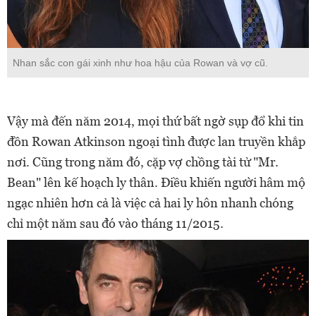
Nhan sắc con gái xinh như hoa hậu của Rowan và vợ cũ.
Vậy mà đến năm 2014, mọi thứ bất ngờ sụp đổ khi tin
đồn Rowan Atkinson ngoại tình được lan truyền khắp
nơi. Cũng trong năm đó, cặp vợ chồng tài tử "Mr.
Bean" lên kế hoạch ly thân. Điều khiến người hâm mộ
ngạc nhiên hơn cả là việc cả hai ly hôn nhanh chóng
chỉ một năm sau đó vào tháng 11/2015.