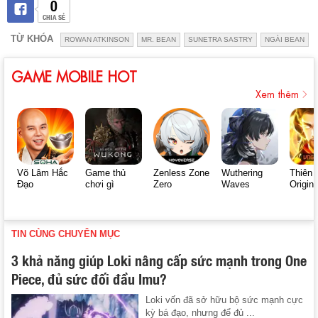
0
CHIA SẺ
TỪ KHÓA
ROWAN ATKINSON
MR. BEAN
SUNETRA SASTRY
NGÀI BEAN
GAME MOBILE HOT
Xem thêm
Võ Lâm Hắc
Game thủ
Zenless Zone
Wuthering
Thiên 
Đạo
chơi gì
Zero
Waves
Origin
TIN CÙNG CHUYÊN MỤC
3 khả năng giúp Loki nâng cấp sức mạnh trong One
Piece, đủ sức đối đầu Imu?
Loki vốn đã sở hữu bộ sức mạnh cực
kỳ bá đạo, nhưng để đủ ...