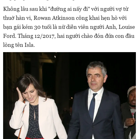
Không lâu sau khi "đường ai nấy đi" với người vợ từ
thuở hàn vi, Rowan Atkinson công khai hẹn hò với
bạn gái kém 30 tuổi là nữ diễn viên người Anh, Louise
Ford. Tháng 12/2017, hai người chào đón đứa con đầu
lòng tên Isla.