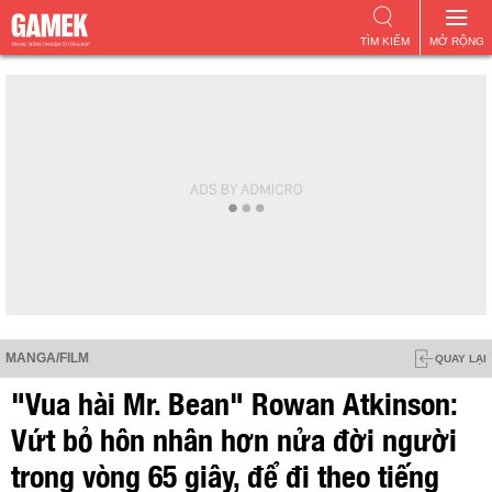
TÌM KIẾM
MỞ RỘNG
MANGA/FILM
QUAY LẠI
"Vua hài Mr. Bean" Rowan Atkinson:
Vứt bỏ hôn nhân hơn nửa đời người
trong vòng 65 giây, để đi theo tiếng