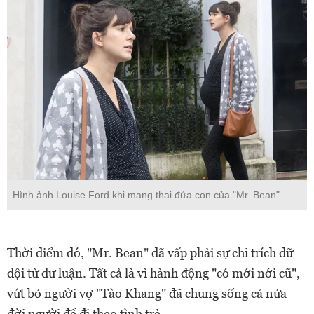
Hình ảnh Louise Ford khi mang thai đứa con của "Mr. Bean"
Thời điểm đó, "Mr. Bean" đã vấp phải sự chỉ trích dữ
dội từ dư luận. Tất cả là vì hành động "có mới nới cũ",
vứt bỏ người vợ "Tào Khang" đã chung sống cả nửa
đời người để đi theo tình trẻ.