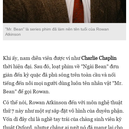
"Mr. Bean" là series phim đã làm nên tên tuổi của Rowan
Atkinson
Khi ấy, nam diễn viên được ví như
Charlie Chaplin
thời hiện đại. Sau đó, loạt phim về "Ngài Bean" đơn
giản đến kỳ quặc đã phủ sóng trên toàn cầu và nổi
tiếng đến nỗi mọi người dùng luôn tên nhân vật "Mr.
Bean" để gọi Rowan.
Có thể nói, Rowan Atkinson đến với môn nghệ thuật
thứ 7 này như một sự sắp đặt vô hình của duyên phận.
Vốn dĩ đây chỉ là nghề tay trái của chàng sinh viên kỹ
thuật Oxford, nhưng chẳng ai ngờ nó đã mang lại cho