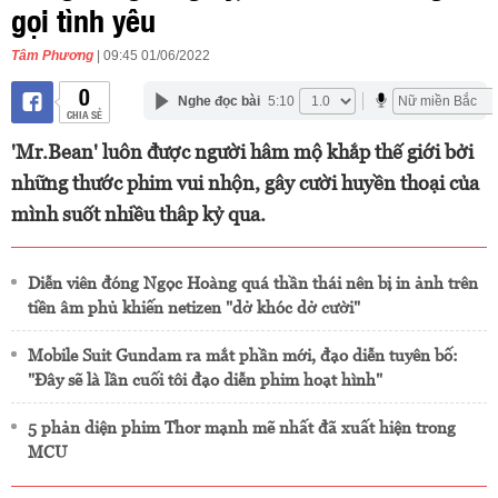
gọi tình yêu
Tâm Phương
| 09:45 01/06/2022
0
Nghe đọc bài
5:10
CHIA SẺ
'Mr.Bean' luôn được người hâm mộ khắp thế giới bởi
những thước phim vui nhộn, gây cười huyền thoại của
mình suốt nhiều thâp kỷ qua.
Diễn viên đóng Ngọc Hoàng quá thần thái nên bị in ảnh trên
tiền âm phủ khiến netizen "dở khóc dở cười"
Mobile Suit Gundam ra mắt phần mới, đạo diễn tuyên bố:
"Đây sẽ là lần cuối tôi đạo diễn phim hoạt hình"
5 phản diện phim Thor mạnh mẽ nhất đã xuất hiện trong
MCU