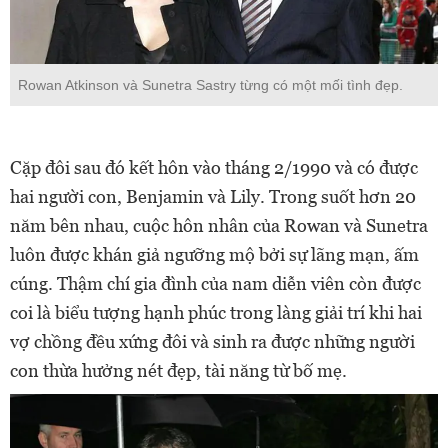
Rowan Atkinson và Sunetra Sastry từng có một mối tình đẹp.
Cặp đôi sau đó kết hôn vào tháng 2/1990 và có được
hai người con, Benjamin và Lily. Trong suốt hơn 20
năm bên nhau, cuộc hôn nhân của Rowan và Sunetra
luôn được khán giả ngưỡng mộ bởi sự lãng mạn, ấm
cúng. Thậm chí gia đình của nam diễn viên còn được
coi là biểu tượng hạnh phúc trong làng giải trí khi hai
vợ chồng đều xứng đôi và sinh ra được những người
con thừa hưởng nét đẹp, tài năng từ bố mẹ.