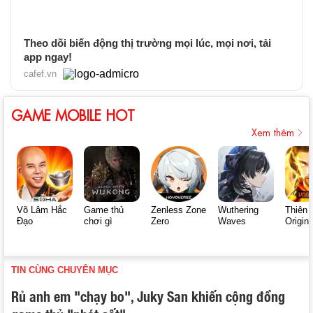
Theo dõi biến động thị trường mọi lúc, mọi nơi, tải
app ngay!
cafef.vn
GAME MOBILE HOT
Xem thêm
Võ Lâm Hắc
Game thủ
Zenless Zone
Wuthering
Thiên 
Đạo
chơi gì
Zero
Waves
Origin
TIN CÙNG CHUYÊN MỤC
Rủ anh em "chạy bo", Juky San khiến cộng đồng