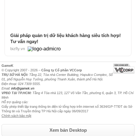
Giải pháp quản trị dữ liệu khách hàng siêu tích hợp!
Tư vấn ngay!
bizfly.vn
GameK
© Copyright 2007 - 2026 –
Công ty Cổ phần VCCorp
TRỤ SỞ HÀ NỘI:
Tầng 22, Tòa nhà Center Building, Hapulico Complex, Số
01, phố Nguyễn Huy Tưởng, phường Thanh Xuân, thành phố Hà Nội.
Điện thoại: 024 7309 5555.
Email:
info@gamek.vn
VPĐD TẠI TP.HCM:
Tầng 4 Tòa nhà 123, 127 Võ Văn Tần, phường 6, quận 3, TP. Hồ Chí
Minh
Hỗ trợ quảng cáo:
Giấy phép thiết lập trang thông tin điện tử tổng hợp trên internet số 3634/GP-TTĐT do Sở
Thông tin và Truyền thông TP Hà Nội cấp ngày 06/09/2017
Chính sách bảo mật
Xem bản Desktop