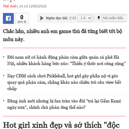
Thế Anh
| 14:14 22/05/2026
0
Nghe đọc bài
2:42
CHIA SẺ
Chắc hẳn, nhiều anh em game thủ đã từng biết tới bộ
môn này.
Đôi nam nữ có hành động phản cảm giữa quán cà phê Hà
Nội, nhiều khách hàng bức xúc: “Thiếu ý thức nơi công cộng”
Dạy CĐM cách chơi Pickleball, hot girl gây phẫn nộ vì góc
quay quá phản cảm, chẳng khác nào chiêu trò câu view bất
chấp
Đăng ảnh mới nhưng bị fan tràn vào đòi "trả lại Gấm Kami
ngày xưa", chính chủ phản ứng thế nào?
Hot girl xinh đẹp và sở thích "độc