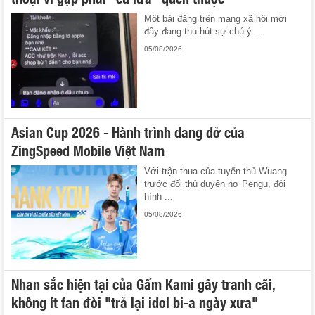
Một bài đăng trên mạng xã hội mới
đây đang thu hút sự chú ý ...
05/08/2026
Asian Cup 2026 - Hành trình dang dở của
ZingSpeed Mobile Việt Nam
Với trận thua của tuyển thủ Wuang
trước đối thủ duyên nợ Pengu, đội
hình ...
05/08/2026
Nhan sắc hiện tại của Gấm Kami gây tranh cãi,
không ít fan đòi "trả lại idol bi-a ngày xưa"