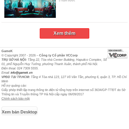
5 năm trước
Xem thêm
GameK
© Copyright 2007 - 2026 –
Công ty Cổ phần VCCorp
TRỤ SỞ HÀ NỘI:
Tầng 22, Tòa nhà Center Building, Hapulico Complex, Số
01, phố Nguyễn Huy Tưởng, phường Thanh Xuân, thành phố Hà Nội.
Điện thoại: 024 7309 5555.
Email:
info@gamek.vn
VPĐD TẠI TP.HCM:
Tầng 4 Tòa nhà 123, 127 Võ Văn Tần, phường 6, quận 3, TP. Hồ Chí
Minh
Hỗ trợ quảng cáo:
Giấy phép thiết lập trang thông tin điện tử tổng hợp trên internet số 3634/GP-TTĐT do Sở
Thông tin và Truyền thông TP Hà Nội cấp ngày 06/09/2017
Chính sách bảo mật
Xem bản Desktop