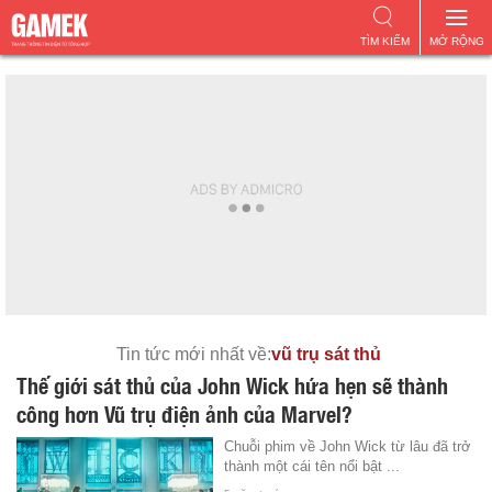
TÌM KIẾM
MỞ RỘNG
Tin tức mới nhất về:
vũ trụ sát thủ
Thế giới sát thủ của John Wick hứa hẹn sẽ thành
công hơn Vũ trụ điện ảnh của Marvel?
Chuỗi phim về John Wick từ lâu đã trở
thành một cái tên nổi bật ...