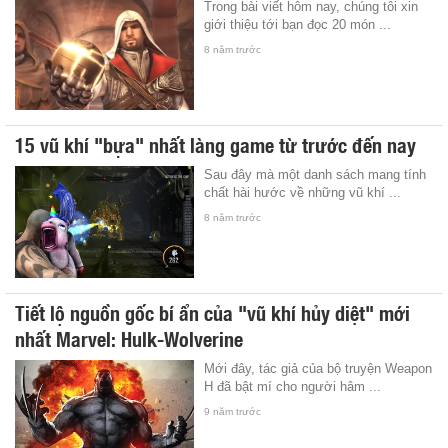
Trong bài viết hôm nay, chúng tôi xin
giới thiệu tới bạn đọc 20 món ...
8 năm trước
15 vũ khí "bựa" nhất làng game từ trước đến nay
Sau đây mà một danh sách mang tính
chất hài hước về những vũ khí ...
8 năm trước
Tiết lộ nguồn gốc bí ẩn của "vũ khí hủy diệt" mới
nhất Marvel: Hulk-Wolverine
Mới đây, tác giả của bộ truyện Weapon
H đã bật mí cho người hâm ...
9 năm trước