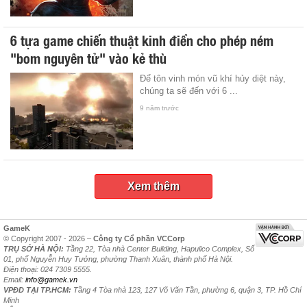
6 tựa game chiến thuật kinh điển cho phép ném
"bom nguyên tử" vào kẻ thù
Để tôn vinh món vũ khí hủy diệt này,
chúng ta sẽ đến với 6 ...
9 năm trước
Xem thêm
GameK
© Copyright 2007 - 2026 –
Công ty Cổ phần VCCorp
TRỤ SỞ HÀ NỘI:
Tầng 22, Tòa nhà Center Building, Hapulico Complex, Số
01, phố Nguyễn Huy Tưởng, phường Thanh Xuân, thành phố Hà Nội.
Điện thoại: 024 7309 5555.
Email:
info@gamek.vn
VPĐD TẠI TP.HCM:
Tầng 4 Tòa nhà 123, 127 Võ Văn Tần, phường 6, quận 3, TP. Hồ Chí
Minh