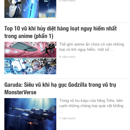
6 năm trước
Top 10 vũ khí hủy diệt hàng loạt nguy hiểm nhất
trong anime (phần 1)
Thế giới anime ẩn chứa vô vàn những
loại vũ khí nguy hiểm, một số ...
6 năm trước
Garuda: Siêu vũ khí hạ gục Godzilla trong vũ trụ
MonsterVerse
Trong vũ trụ kaiju của hãng Toho, bên
cạnh những chủng loại quái vật khổng
...
7 năm trước