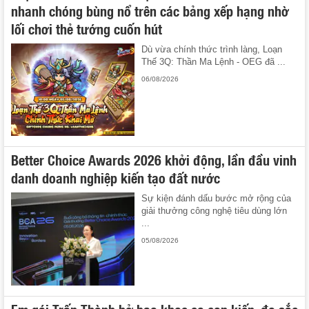
nhanh chóng bùng nổ trên các bảng xếp hạng nhờ
lối chơi thẻ tướng cuốn hút
Dù vừa chính thức trình làng, Loạn
Thế 3Q: Thần Ma Lệnh - OEG đã ...
06/08/2026
Better Choice Awards 2026 khởi động, lần đầu vinh
danh doanh nghiệp kiến tạo đất nước
Sự kiện đánh dấu bước mở rộng của
giải thưởng công nghệ tiêu dùng lớn
...
05/08/2026
Em gái Trấn Thành hở bạo khoe eo con kiến, đọ sắc