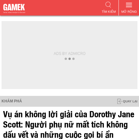
TÌM KIẾM
MỞ RỘNG
KHÁM PHÁ
QUAY LẠI
Vụ án không lời giải của Dorothy Jane
Scott: Người phụ nữ mất tích không
dấu vết và những cuộc gọi bí ẩn