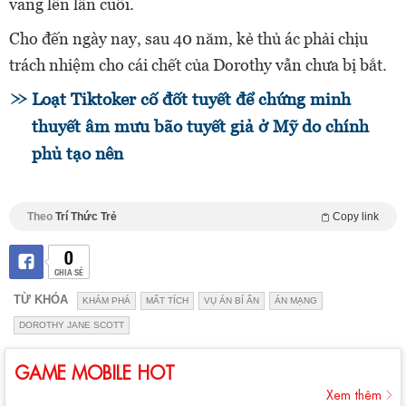
vang lên lần cuối.
Cho đến ngày nay, sau 40 năm, kẻ thủ ác phải chịu
trách nhiệm cho cái chết của Dorothy vẫn chưa bị bắt.
Loạt Tiktoker cố đốt tuyết để chứng minh
thuyết âm mưu bão tuyết giả ở Mỹ do chính
phủ tạo nên
Theo
Trí Thức Trẻ
Copy link
0
CHIA SẺ
TỪ KHÓA
KHÁM PHÁ
MẤT TÍCH
VỤ ÁN BÍ ẨN
ÁN MẠNG
DOROTHY JANE SCOTT
GAME MOBILE HOT
Xem thêm