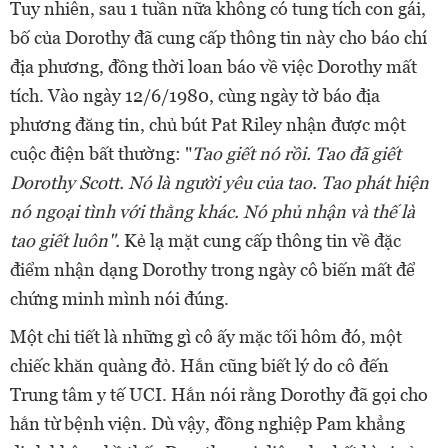
Tuy nhiên, sau 1 tuần nữa không có tung tích con gái,
bố của Dorothy đã cung cấp thông tin này cho báo chí
địa phương, đồng thời loan báo về việc Dorothy mất
tích. Vào ngày 12/6/1980, cùng ngày tờ báo địa
phương đăng tin, chủ bút Pat Riley nhận được một
cuộc điện bất thường: "
Tao giết nó rồi. Tao đã giết
Dorothy Scott. Nó là người yêu của tao. Tao phát hiện
nó ngoại tình với thằng khác. Nó phủ nhận và thế là
tao giết luôn".
Kẻ lạ mặt cung cấp thông tin về đặc
điểm nhận dạng Dorothy trong ngày cô biến mất để
chứng minh mình nói đúng.
Một chi tiết là những gì cô ấy mặc tối hôm đó, một
chiếc khăn quàng đỏ. Hắn cũng biết lý do cô đến
Trung tâm y tế UCI. Hắn nói rằng Dorothy đã gọi cho
hắn từ bệnh viện. Dù vậy, đồng nghiệp Pam khẳng