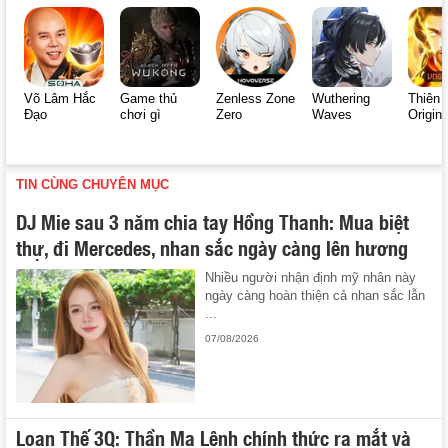
Võ Lâm Hắc
Game thủ
Zenless Zone
Wuthering
Thiên 
Đạo
chơi gì
Zero
Waves
Origin
TIN CÙNG CHUYÊN MỤC
DJ Mie sau 3 năm chia tay Hồng Thanh: Mua biệt
thự, đi Mercedes, nhan sắc ngày càng lên hương
Nhiều người nhận định mỹ nhân này
ngày càng hoàn thiện cả nhan sắc lẫn
...
07/08/2026
Loạn Thế 3Q: Thần Ma Lệnh chính thức ra mắt và