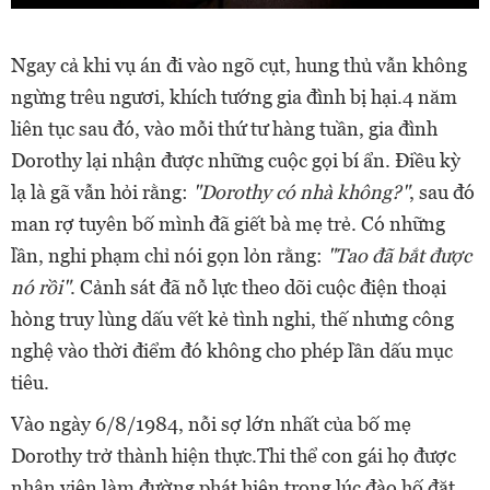
Ngay cả khi vụ án đi vào ngõ cụt, hung thủ vẫn không
ngừng trêu ngươi, khích tướng gia đình bị hại.4 năm
liên tục sau đó, vào mỗi thứ tư hàng tuần, gia đình
Dorothy lại nhận được những cuộc gọi bí ẩn. Điều kỳ
lạ là gã vẫn hỏi rằng:
"Dorothy có nhà không?"
, sau đó
man rợ tuyên bố mình đã giết bà mẹ trẻ. Có những
lần, nghi phạm chỉ nói gọn lỏn rằng:
"Tao đã bắt được
nó rồi"
. Cảnh sát đã nỗ lực theo dõi cuộc điện thoại
hòng truy lùng dấu vết kẻ tình nghi, thế nhưng công
nghệ vào thời điểm đó không cho phép lần dấu mục
tiêu.
Vào ngày 6/8/1984, nỗi sợ lớn nhất của bố mẹ
Dorothy trở thành hiện thực.Thi thể con gái họ được
nhân viên làm đường phát hiện trong lúc đào hố đặt