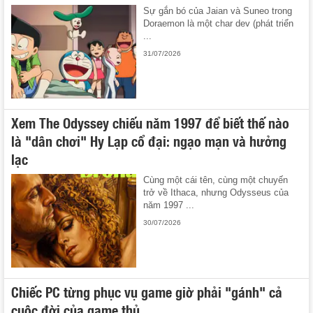
Sự gắn bó của Jaian và Suneo trong
Doraemon là một char dev (phát triển
...
31/07/2026
Xem The Odyssey chiếu năm 1997 để biết thế nào
là "dân chơi" Hy Lạp cổ đại: ngạo mạn và hưởng
lạc
Cùng một cái tên, cùng một chuyến
trở về Ithaca, nhưng Odysseus của
năm 1997 ...
30/07/2026
Chiếc PC từng phục vụ game giờ phải "gánh" cả
cuộc đời của game thủ