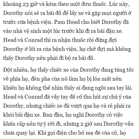
khoảng 23 giờ và kèm theo một đơn thuốc. Lúc này,
Dorothy nói sẽ ra bãi đỗ để lấy xe và gặp mọi người ở
trước cửa bệnh viện. Pam Head cho biết Dorothy đã
vào nhà vệ sinh một lúc trước khi đi ra bãi đậu xe.
Head và Conrad thì ra nhận thuốc rồi đứng đợi
Dorothy ở lối ra của bệnh viện, họ chờ đợi mà không
thấy Dorothy nên phải đi bộ ra bãi đỗ.
Đột nhiên, họ thấy chiếc xe của Dorothy đang tăng tốc
về phía họ, đèn pha của nó làm họ bị lóa mắt nên
khiến họ không thể nhìn thấy ai đang ngồi sau tay lái.
Head và Conrad đã vẫy tay để cố thu hút sự chú ý của
Dorothy, nhưng chiếc xe đã vượt qua họ và rẽ phải ra
khỏi bãi đậu xe. Ban đầu, họ nghĩ Dorothy có việc
khẩn cấp nên tự ý rời đi, nhưng 2 giờ sau Dorothy vẫn
chưa quay lại. Khi gọi điện cho bố mẹ đẻ của cô, họ