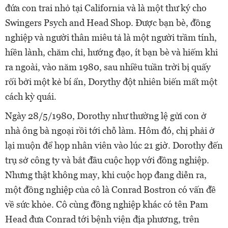
đứa con trai nhỏ tại California và là một thư ký cho
Swingers Psych and Head Shop. Được bạn bè, đồng
nghiệp và người thân miêu tả là một người trầm tính,
hiền lành, chăm chỉ, hướng đạo, ít bạn bè và hiếm khi
ra ngoài, vào năm 1980, sau nhiều tuần trời bị quấy
rối bởi một kẻ bí ẩn, Dorythy đột nhiên biến mất một
cách kỳ quái.
Ngày 28/5/1980, Dorothy như thường lệ gửi con ở
nhà ông bà ngoại rồi tới chỗ làm. Hôm đó, chị phải ở
lại muộn để họp nhân viên vào lúc 21 giờ. Dorothy đến
trụ sở công ty và bắt đầu cuộc họp với đồng nghiệp.
Nhưng thật không may, khi cuộc họp đang diễn ra,
một đồng nghiệp của cô là Conrad Bostron có vấn đề
về sức khỏe. Cô cùng đồng nghiệp khác có tên Pam
Head đưa Conrad tới bệnh viện địa phương, trên