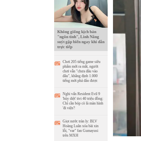
Không giống kịch bản
"ngôn tình", Linh Nắng
suýt gặp biến ngay khi dẫn
trực tiếp
Chơi 205 tiếng game siêu
phẩm mới ra mắt, người
chơi vẫn "chưa đâu vào
đâu", khẳng định 1.000
tiếng mới phá đảo được
Nghi vấn Resident Evil 9
'hủy diệt' tivi 40 triệu đồng:
Chỉ cần bóp cò là màn hình
'đi viện'!
Giọt nước tràn ly: BLV
Hoàng Luân xóa bài xin
lỗi, "var" fan Gumayusi
trên MXH