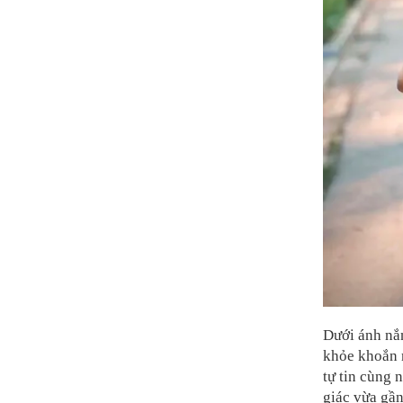
Dưới ánh nắ
khỏe khoắn n
tự tin cùng 
giác vừa gần