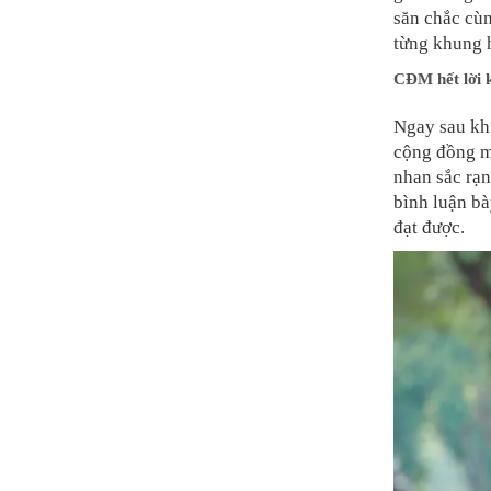
săn chắc cùn
từng khung 
CĐM hết lời 
Ngay sau khi
cộng đồng m
nhan sắc rạ
bình luận bà
đạt được.