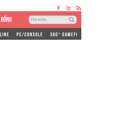
 ĐỒNG
LINE
PC/CONSOLE
360° GAMEFI