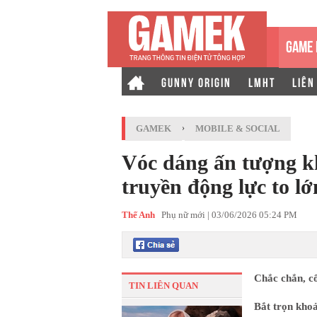
GAME 
GUNNY ORIGIN
LMHT
LIÊN
GAMEK
›
MOBILE & SOCIAL
Vóc dáng ấn tượng kh
truyền động lực to lớ
Thế Anh
Phụ nữ mới |
03/06/2026 05:24 PM
Chắc chắn, cô
TIN LIÊN QUAN
Bắt trọn kho