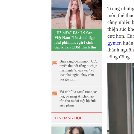
Trong những
môn thể thao
càng nhiều b
thiện sức kh
"Hô biến" Đảo Lý Sơn
cực hơn. Cùn
Việt Nam "lên ảnh" đẹp
như phim, hot girl xinh
gymer
, huấn
đẹp khiến CĐM thích thú
thành nguồn
cộng đồng.
Biến căng đêm muộn: Cựu
tuyển thủ nổi tiếng bị chụp
màn hình "check var" vì
loạt phát ngôn nhạy cảm
với gái xinh
Vô tình "lia cam" trong xe
hơi, cô nàng Á Khôi lập
tức cho ra đời một bộ ảnh
siêu phẩm
TIN ĐÁNG ĐỌC