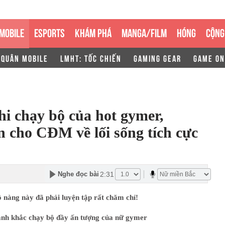
MOBILE
ESPORTS
KHÁM PHÁ
MANGA/FILM
HÓNG
CỘNG
 QUÂN MOBILE
LMHT: TỐC CHIẾN
GAMING GEAR
GAME ON
i chạy bộ của hot gymer,
n cho CĐM về lối sống tích cực
2:31
Nghe đọc bài
 nàng này đã phải luyện tập rất chăm chỉ!
ảnh khắc chạy bộ đầy ấn tượng của nữ gymer