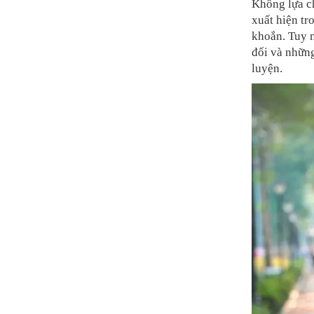
Không lựa c
xuất hiện tr
khoắn. Tuy n
đối và những
luyện.