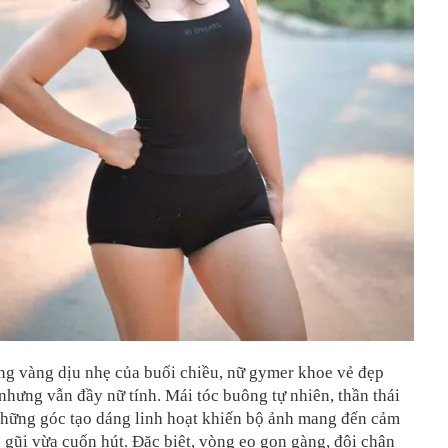
ng vàng dịu nhẹ của buổi chiều, nữ gymer khoe vẻ đẹp
hưng vẫn đầy nữ tính. Mái tóc buông tự nhiên, thần thái
những góc tạo dáng linh hoạt khiến bộ ảnh mang đến cảm
 gũi vừa cuốn hút. Đặc biệt, vòng eo gọn gàng, đôi chân