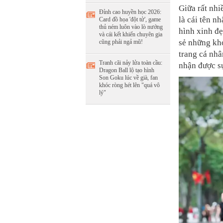
Giữa rất nhi
Đỉnh cao huyền học 2026:
là cái tên n
Card đồ họa 'đột tử', game
thủ ném luôn vào lò nướng
hình xinh đ
và cái kết khiến chuyên gia
sẻ những kh
cũng phải ngả mũ!
trang cá nhâ
Tranh cãi nảy lửa toàn cầu:
nhận được s
Dragon Ball lộ tạo hình
Son Goku lúc về già, fan
khóc ròng hét lên "quá vô
lý"