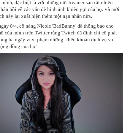
 mình, đặc biệt là với những nữ streamer sau rất nhiều
hản hồi về các vấn đề hình ảnh khiêu gợi của họ. Và mới
ch này lại xuất hiện thêm một nạn nhân nữa.
ngày 8/4, cô nàng Nicole 'BadBunny' đã thông báo cho
 của mình trên Twitter rằng Twitch đã đình chỉ cô phát
rong ba ngày vì vi phạm những "điều khoản dịch vụ và
cộng đồng của họ".