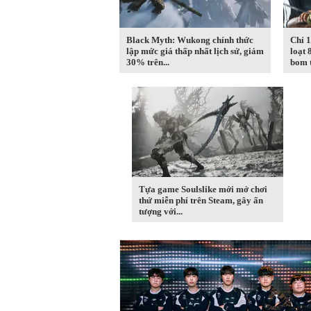
Black Myth: Wukong chính thức
Chỉ 1
lập mức giá thấp nhất lịch sử, giảm
loạt 
30% trên...
bom t
Tựa game Soulslike mới mở chơi
thử miễn phí trên Steam, gây ấn
tượng với...