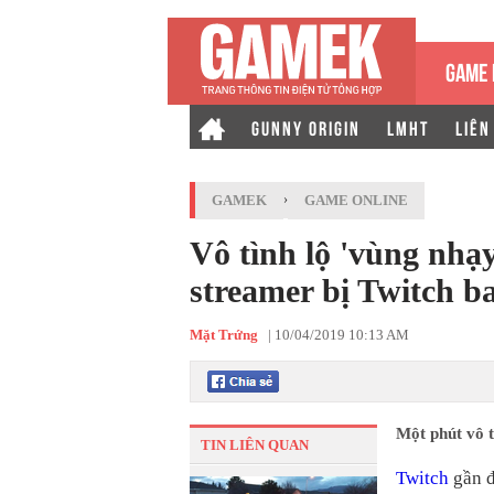
GAME 
GUNNY ORIGIN
LMHT
LIÊN
GAMEK
›
GAME ONLINE
Vô tình lộ 'vùng nhạ
streamer bị Twitch b
Mặt Trứng
|
10/04/2019 10:13 AM
Một phút vô t
TIN LIÊN QUAN
Twitch
gần đ