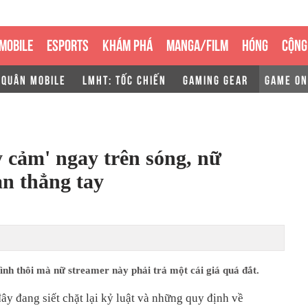
MOBILE
ESPORTS
KHÁM PHÁ
MANGA/FILM
HÓNG
CỘNG
 QUÂN MOBILE
LMHT: TỐC CHIẾN
GAMING GEAR
GAME ON
y cảm' ngay trên sóng, nữ
an thẳng tay
ình thôi mà nữ streamer này phải trả một cái giá quá đắt.
ây đang siết chặt lại kỷ luật và những quy định về