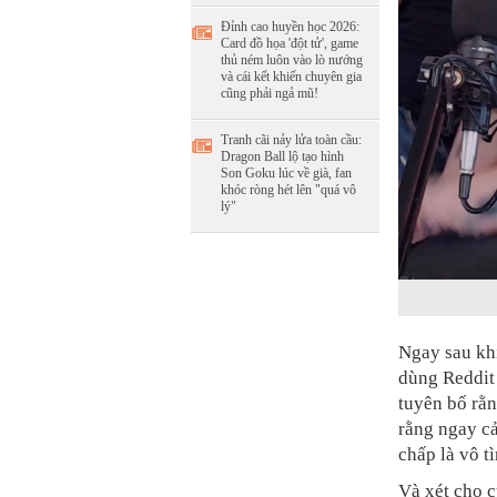
Đỉnh cao huyền học 2026:
Card đồ họa 'đột tử', game
thủ ném luôn vào lò nướng
và cái kết khiến chuyên gia
cũng phải ngả mũ!
Tranh cãi nảy lửa toàn cầu:
Dragon Ball lộ tạo hình
Son Goku lúc về già, fan
khóc ròng hét lên "quá vô
lý"
Ngay sau kh
dùng Reddit 
tuyên bố rằn
rằng ngay c
chấp là vô tì
Và xét cho c