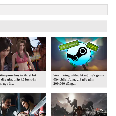
tấn game huyền thoại lại
Steam tặng miễn phí một tựa game
đáy giá, thấp kỷ lục trên
đầy chất lượng, giá gốc gần
, người...
200.000 đồng,...