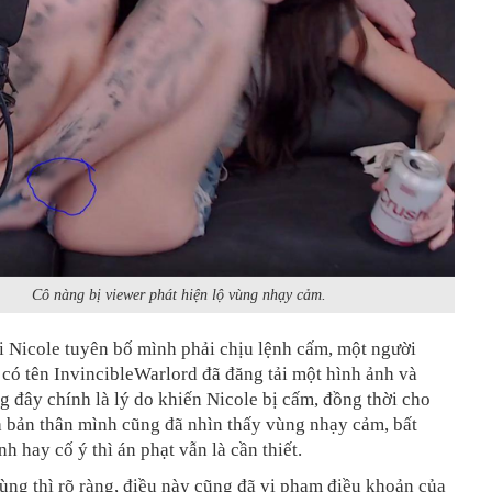
Cô nàng bị viewer phát hiện lộ vùng nhạy cảm.
i Nicole tuyên bố mình phải chịu lệnh cấm, một người
có tên InvincibleWarlord đã đăng tải một hình ảnh và
g đây chính là lý do khiến Nicole bị cấm, đồng thời cho
ả bản thân mình cũng đã nhìn thấy vùng nhạy cảm, bất
nh hay cố ý thì án phạt vẫn là cần thiết.
ùng thì rõ ràng, điều này cũng đã vi phạm điều khoản của