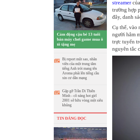
streamer
của
trường hợp p
đây, danh sá
Cụ thể, vào 
người hâm mộ
Cảm động cậu bé 13 tuổi
bán máy chơi game mua ô
trực tuyến t
tô tặng mẹ
nguyên tắc 
Bị report một sao, nhân
viên của một trung tâm
tiếng Anh trót mang tên
Aroma phải lên tiếng cầu
xin cư dân mạng
Gặp gỡ Trần Di Thiên
Minh - cô nàng hot girl
2001 sở hữu vòng một siêu
khủng
TIN ĐÁNG ĐỌC