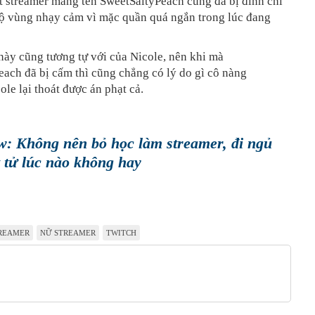
t streamer mang tên SweetSaltyPeach cũng đã bị đình chỉ
lộ vùng nhạy cảm vì mặc quần quá ngắn trong lúc đang
ày cũng tương tự với của Nicole, nên khi mà
ach đã bị cấm thì cũng chẳng có lý do gì cô nàng
ole lại thoát được án phạt cả.
: Không nên bỏ học làm streamer, đi ngủ
t tử lúc nào không hay
REAMER
NỮ STREAMER
TWITCH