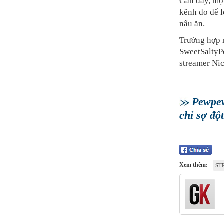
Gần đây, mộ
kênh do để 
nấu ăn.
Trường hợp n
SweetSaltyPe
streamer Nic
Pewpew
chỉ sợ độ
Xem thêm:
ST