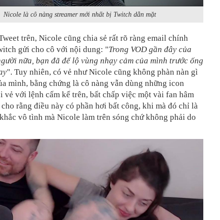
Nicole là cô nàng streamer mới nhất bị Twitch dằn mặt
weet trên, Nicole cũng chia sẻ rất rõ ràng email chính
itch gửi cho cô với nội dung: "
Trong VOD gần đây của
người nữa, bạn đã để lộ vùng nhạy cảm của mình trước ống
ay
". Tuy nhiên, có vẻ như Nicole cũng không phàn nàn gì
của mình, bằng chứng là cô nàng vẫn dùng những icon
i vẻ với lệnh cấm kể trên, bất chấp việc một vài fan hâm
 cho rằng điều này có phần hơi bất công, khi mà đó chỉ là
khắc vô tình mà Nicole làm trên sóng chứ không phải do