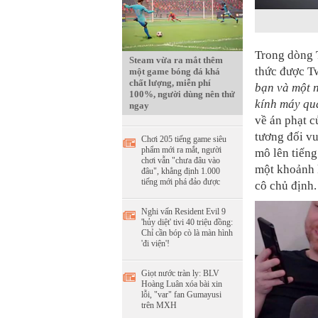
Trong dòng T
Steam vừa ra mắt thêm
thức được Tw
một game bóng đá khá
chất lượng, miễn phí
bạn và một 
100%, người dùng nên thử
kính máy qu
ngay
về án phạt 
tương đối vu
Chơi 205 tiếng game siêu
phẩm mới ra mắt, người
mô lên tiếng
chơi vẫn "chưa đâu vào
một khoảnh 
đâu", khẳng định 1.000
tiếng mới phá đảo được
cô chủ định.
Nghi vấn Resident Evil 9
'hủy diệt' tivi 40 triệu đồng:
Chỉ cần bóp cò là màn hình
'đi viện'!
Giọt nước tràn ly: BLV
Hoàng Luân xóa bài xin
lỗi, "var" fan Gumayusi
trên MXH