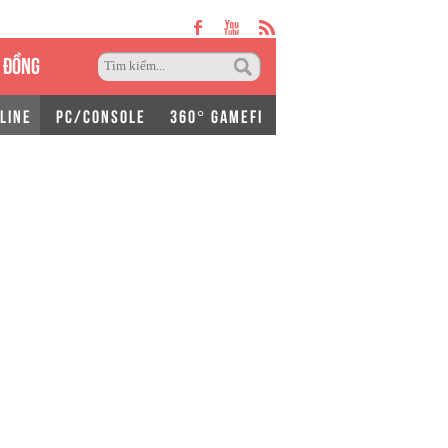
 ĐỒNG
LINE
PC/CONSOLE
360° GAMEFI