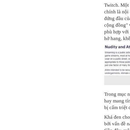
Twitch. Một
chính là nộ
đứng đầu của
cộng đồng" 
phù hợp với
hở hang, khê
Trong mục n
hay mang tín
bị cấm triệt 
Khá đen cho 
bởi vấn đề n