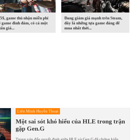
5$, game thủ nhận miễn phí
Đang giảm giá mạnh trên Steam,
8 game đình đám, có cả một
đây là những tựa game đáng để
ấn giá...
mua nhất thời...
Liên Minh Huyền Thoại
Một sai sót khó hiểu của HLE trong trận
gặp Gen.G
Trong ván đấu quyết định giữa HLE và Gen.G đã chứng kiến