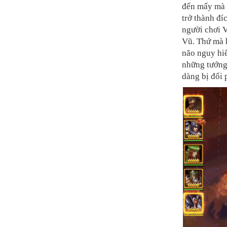
đến mấy mà n
trở thành đí
người chơi 
Vũ. Thứ mà h
não nguy hi
những tướng 
dàng bị đối 