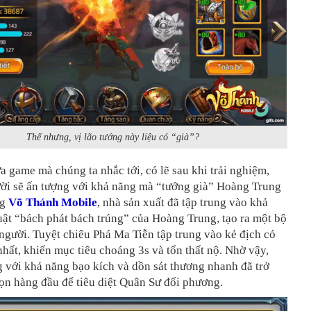
Thế nhưng, vị lão tướng này liệu có “già”?
ựa game mà chúng ta nhắc tới, có lẽ sau khi trải nghiệm,
ười sẽ ấn tượng với khả năng mà “tướng già” Hoàng Trung
ng
Võ Thánh Mobile
, nhà sản xuất đã tập trung vào khả
uật “bách phát bách trúng” của Hoàng Trung, tạo ra một bộ
người. Tuyệt chiêu Phá Ma Tiễn tập trung vào kẻ địch có
nhất, khiến mục tiêu choáng 3s và tổn thất nộ. Nhờ vậy,
 với khả năng bạo kích và dồn sát thương nhanh đã trở
ọn hàng đầu để tiêu diệt Quân Sư đối phương.