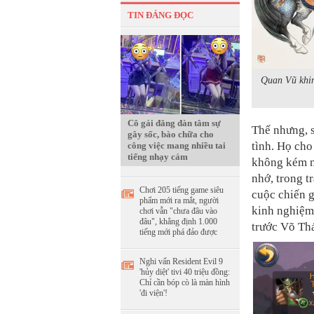
TIN ĐÁNG ĐỌC
Quan Vũ khi
Cô gái đăng đàn tâm sự
Thế nhưng, 
gây sốc, bào chữa cho
tình. Họ cho
công việc mang nhiều tai
tiếng nhạy cảm
không kém n
nhớ, trong 
Chơi 205 tiếng game siêu
cuộc chiến g
phẩm mới ra mắt, người
kinh nghiệm
chơi vẫn "chưa đâu vào
đâu", khẳng định 1.000
trước Võ Thá
tiếng mới phá đảo được
Nghi vấn Resident Evil 9
'hủy diệt' tivi 40 triệu đồng:
Chỉ cần bóp cò là màn hình
'đi viện'!