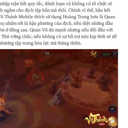
hập trận bất quy tắc, đánh loạn và không có tổ chức sẽ
ch ngắm cho địch tập bắn mà thôi. Chính vì thế, hầu hết
Võ Thánh Mobile thích sử dụng Hoàng Trung hơn là Quan
ọ nhắm tới là hậu phương của địch, tiêu diệt những đầu
ểm ở đằng sau. Quan Vũ dù mạnh nhưng nếu đối đầu với
Thủ vững chắc, nếu không có sự hỗ trợ nào kịp thời sẽ dễ
phương tập trung hỏa lực mà thăng thiên.