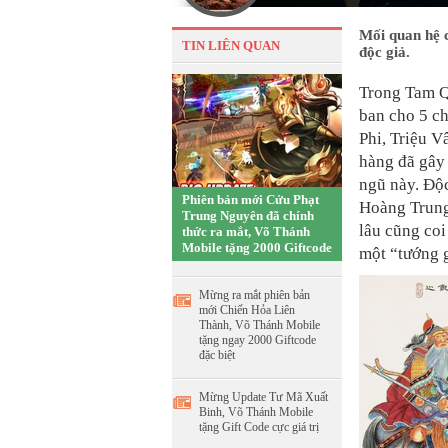
Mối quan hệ c
TIN LIÊN QUAN
độc giả.
Trong Tam Q
ban cho 5 c
Phi, Triệu V
hàng đã gây 
ngũ này. Độ
Phiên bản mới Cửu Phạt
Hoàng Trung.
Trung Nguyên đã chính
lâu cũng coi
thức ra mắt, Võ Thánh
Mobile tặng 2000 Giftcode
một “tướng g
Mừng ra mắt phiên bản
mới Chiến Hỏa Liên
Thành, Võ Thánh Mobile
tặng ngay 2000 Giftcode
đặc biệt
Mừng Update Tư Mã Xuất
Binh, Võ Thánh Mobile
tặng Gift Code cực giá trị