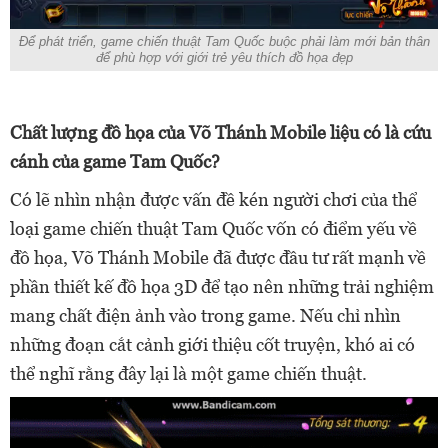
Để phát triển, game chiến thuật Tam Quốc buộc phải làm mới bản thân
để phù hợp với giới trẻ yêu thích đồ họa đẹp
Chất lượng đồ họa của Võ Thánh Mobile liệu có là cứu
cánh của game Tam Quốc?
Có lẽ nhìn nhận được vấn đề kén người chơi của thể
loại game chiến thuật Tam Quốc vốn có điểm yếu về
đồ họa, Võ Thánh Mobile đã được đầu tư rất mạnh về
phần thiết kế đồ họa 3D để tạo nên những trải nghiệm
mang chất điện ảnh vào trong game. Nếu chỉ nhìn
những đoạn cắt cảnh giới thiệu cốt truyện, khó ai có
thể nghĩ rằng đây lại là một game chiến thuật.