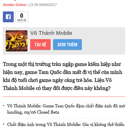
Sendor Grimer
| 22:39 06/06/2017
0
CHIA SẺ
Võ Thánh Mobile
TẢI VỀ
XEM THÊM
Trong một thị trường tràn ngập game kiếm hiệp như
hiện nay, game Tam Quốc dần mất đi vị thế của mình
khi độ tuổi chơi game ngày càng trẻ hóa. Liệu Võ
Thánh Mobile có thay đổi được điều này không?
Võ Thánh Mobile: Game Tam Quốc đậm chất điện ảnh đã mở
landing, 09/06 Closed Beta
Chất điện ảnh trong Võ Thánh Mobile: Gia vị không thể thiếu