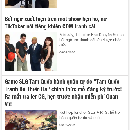
Bất ngờ xuất hiện trên một show hẹn hò, nữ
TikToker nổi tiếng khiến CĐM tranh cãi
Mới đây, TikToker Bảo Khuyên Susan
bất ngờ trở thành cái tên được nhắc
đến ...
06/08/2026
Game SLG Tam Quốc hành quân tự do "Tam Quốc:
Tranh Bá Thiên Hạ" chính thức mở đăng ký trước!
Ra mắt trailer CG, hẹn trước nhận miễn phí Quan
Vũ!
Kết hợp lối chơi SLG + RTS, hỗ trợ
hành quân tự do và quốc ...
06/08/2026