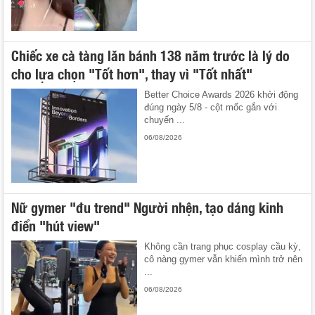
Chiếc xe cà tàng lăn bánh 138 năm trước là lý do
cho lựa chọn "Tốt hơn", thay vì "Tốt nhất"
Better Choice Awards 2026 khởi động
đúng ngày 5/8 - cột mốc gắn với
chuyến ...
06/08/2026
Nữ gymer "đu trend" Người nhện, tạo dáng kinh
điển "hút view"
Không cần trang phục cosplay cầu kỳ,
cô nàng gymer vẫn khiến mình trở nên
...
06/08/2026