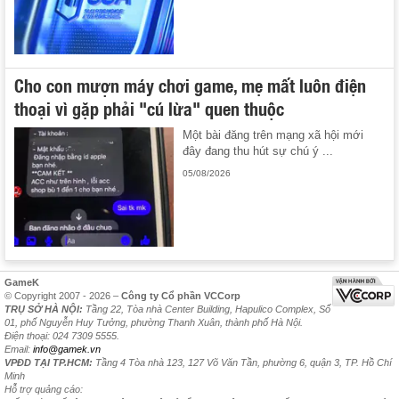
Cho con mượn máy chơi game, mẹ mất luôn điện
thoại vì gặp phải "cú lừa" quen thuộc
Một bài đăng trên mạng xã hội mới
đây đang thu hút sự chú ý ...
05/08/2026
GameK
© Copyright 2007 - 2026 –
Công ty Cổ phần VCCorp
TRỤ SỞ HÀ NỘI:
Tầng 22, Tòa nhà Center Building, Hapulico Complex, Số
01, phố Nguyễn Huy Tưởng, phường Thanh Xuân, thành phố Hà Nội.
Điện thoại: 024 7309 5555.
Email:
info@gamek.vn
VPĐD TẠI TP.HCM:
Tầng 4 Tòa nhà 123, 127 Võ Văn Tần, phường 6, quận 3, TP. Hồ Chí
Minh
Hỗ trợ quảng cáo: