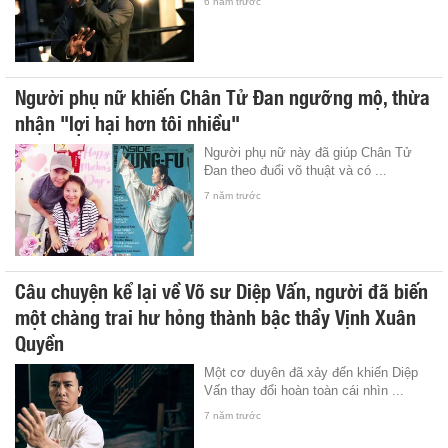
6 năm trước
Người phụ nữ khiến Chân Tử Đan ngưỡng mộ, thừa
nhận "lợi hại hơn tôi nhiều"
Người phụ nữ này đã giúp Chân Tử
Đan theo đuổi võ thuật và có ...
7 năm trước
Câu chuyện kể lại về Võ sư Diệp Vấn, người đã biến
một chàng trai hư hỏng thành bậc thầy Vịnh Xuân
Quyền
Một cơ duyên đã xảy đến khiến Diệp
Vấn thay đổi hoàn toàn cái nhìn ...
7 năm trước