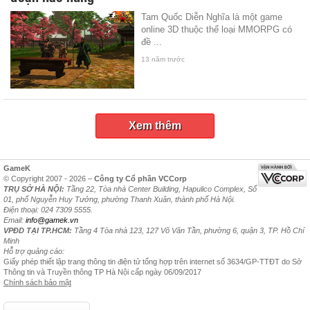
Tam Quốc Diễn Nghĩa là một game
online 3D thuộc thể loại MMORPG có
đề ...
13 năm trước
Xem thêm
GameK
© Copyright 2007 - 2026 –
Công ty Cổ phần VCCorp
TRỤ SỞ HÀ NỘI:
Tầng 22, Tòa nhà Center Building, Hapulico Complex, Số
01, phố Nguyễn Huy Tưởng, phường Thanh Xuân, thành phố Hà Nội.
Điện thoại: 024 7309 5555.
Email:
info@gamek.vn
VPĐD TẠI TP.HCM:
Tầng 4 Tòa nhà 123, 127 Võ Văn Tần, phường 6, quận 3, TP. Hồ Chí
Minh
Hỗ trợ quảng cáo:
Giấy phép thiết lập trang thông tin điện tử tổng hợp trên internet số 3634/GP-TTĐT do Sở
Thông tin và Truyền thông TP Hà Nội cấp ngày 06/09/2017
Chính sách bảo mật