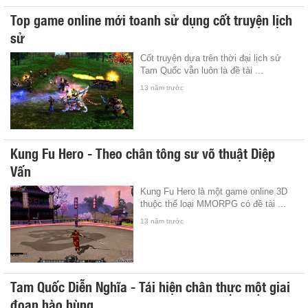
Top game online mới toanh sử dụng cốt truyện lịch
sử
Cốt truyện dựa trên thời đại lịch sử
Tam Quốc vẫn luôn là đề tài ...
13 năm trước
Kung Fu Hero - Theo chân tông sư võ thuật Diệp
Vấn
Kung Fu Hero là một game online 3D
thuộc thể loại MMORPG có đề tài ...
13 năm trước
Tam Quốc Diễn Nghĩa - Tái hiện chân thực một giai
đoạn hào hùng