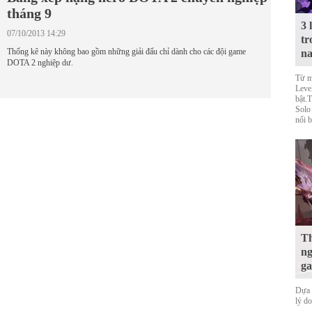
tháng 9
3 
07/10/2013 14:29
tr
Thống kê này không bao gồm những giải đấu chỉ dành cho các đội game
n
DOTA 2 nghiệp dư.
Từ m
Level
bật.
Solo
nổi b
Th
ng
ga
Dựa 
lý d