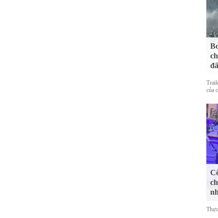
Bo
ch
đấ
Trai
của 
Cô
ch
n
Thực