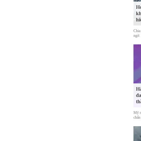
Ho
kh
hi
Chia 
ngờ.
Hà
đa
th
Mỹ n
chấn 