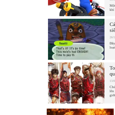
Một
khí
Cá
si
26/
Đây
loạ
To
qu
13/
Chú
lên
giới