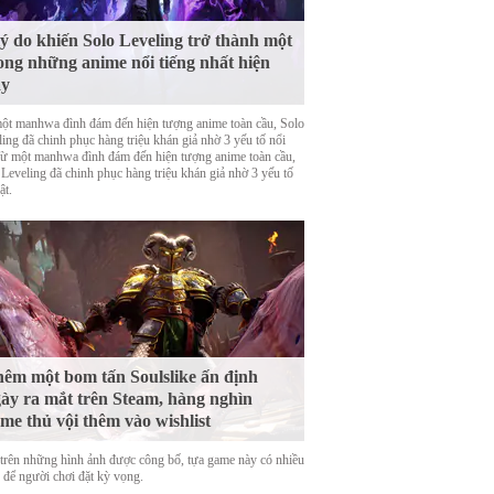
lý do khiến Solo Leveling trở thành một
ong những anime nổi tiếng nhất hiện
ay
ột manhwa đình đám đến hiện tượng anime toàn cầu, Solo
ing đã chinh phục hàng triệu khán giả nhờ 3 yếu tố nổi
Từ một manhwa đình đám đến hiện tượng anime toàn cầu,
 Leveling đã chinh phục hàng triệu khán giả nhờ 3 yếu tố
ật.
êm một bom tấn Soulslike ấn định
ày ra mắt trên Steam, hàng nghìn
me thủ vội thêm vào wishlist
trên những hình ảnh được công bố, tựa game này có nhiều
o để người chơi đặt kỳ vọng.