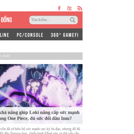
 ĐỒNG
LINE
PC/CONSOLE
360° GAMEFI
n mới
khả năng giúp Loki nâng cấp sức mạnh
ong One Piece, đủ sức đối đầu Imu?
 vốn đã sở hữu bộ sức mạnh cực kỳ bá đạo, nhưng để đủ
đối đầu Nerona Imu, chiến binh Elbaf này có thể vẫn cần