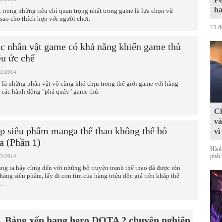
ha
 trong những tiêu chí quan trọng nhất trong game là lựa chọn vũ
 sao cho thích hợp với người chơi.
T1 đa
c nhân vật game có khả năng khiến game thủ
êu ức chế
12/2014
 là những nhân vật vô cùng khó chịu trong thế giới game với hàng
t các hành động "phá quấy" game thủ.
Ch
và
p siêu phẩm manga thể thao không thể bỏ
vì
a (Phần 1)
Hành
phải 
03/2014
ng ta hãy cùng đến với những bộ truyện tranh thể thao đã được tôn
 hàng siêu phẩm, lấy đi con tim của hàng triệu độc giả trên khắp thế
.
Bảng xếp hạng hero DOTA 2 chuyên nghiệp