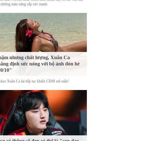
 những màn nâng cấp sức mạnh.
ậm nhưng chất lượng, Xuân Ca
ẳng định sức nóng với bộ ảnh đón hè
0/10"
oker Xuân Ca lại tiếp tục khiến CĐM mê mẩn!
yz có thông số đẹp có thể là "con dao