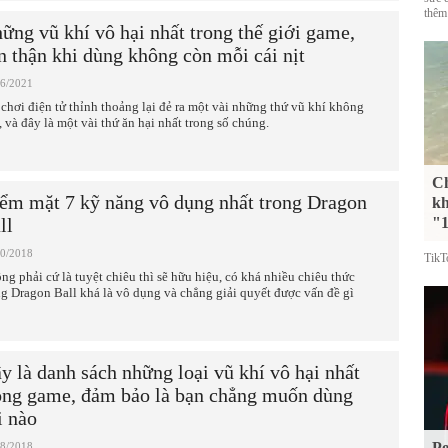
thêm
ững vũ khí vô hại nhất trong thế giới game,
n thận khi dùng không còn mỗi cái nịt
06/2021
 chơi điện tử thỉnh thoảng lại đẻ ra một vài những thứ vũ khí không
, và đây là một vài thứ ăn hại nhất trong số chúng.
Ch
ểm mặt 7 kỹ năng vô dụng nhất trong Dragon
kh
ll
"1
10/2018
TikT
ng phải cứ là tuyệt chiêu thì sẽ hữu hiệu, có khá nhiều chiêu thức
ng Dragon Ball khá là vô dụng và chẳng giải quyết được vấn đề gì
y là danh sách những loại vũ khí vô hại nhất
ong game, đảm bảo là bạn chẳng muốn dùng
i nào
Pe
08/2018