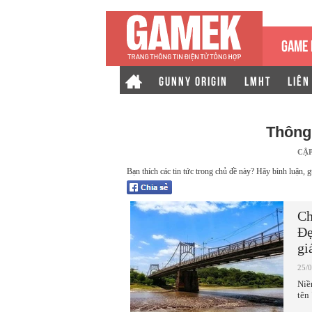
GAME 
GUNNY ORIGIN
LMHT
LIÊN
Thông
CẬ
Bạn thích các tin tức trong chủ đề này? Hãy bình luận, g
Ch
Đẹ
gi
25/
Niề
tên