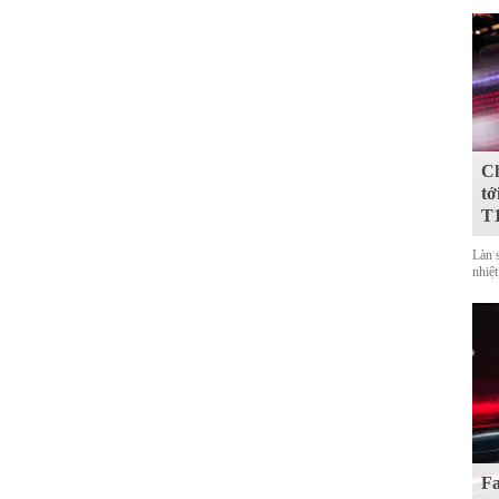
Ch
tớ
T
Làn 
nhiệt
Fa