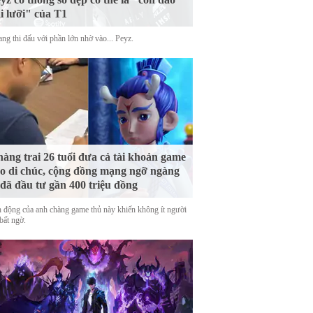
i lưỡi" của T1
ng thi đấu với phần lớn nhờ vào... Peyz.
àng trai 26 tuổi đưa cả tài khoản game
o di chúc, cộng đồng mạng ngỡ ngàng
 đã đầu tư gần 400 triệu đồng
 động của anh chàng game thủ này khiến không ít người
bất ngờ.