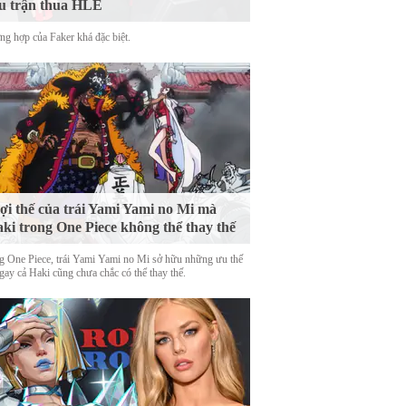
u trận thua HLE
ng hợp của Faker khá đặc biệt.
lợi thế của trái Yami Yami no Mi mà
ki trong One Piece không thể thay thế
g One Piece, trái Yami Yami no Mi sở hữu những ưu thế
gay cả Haki cũng chưa chắc có thể thay thế.