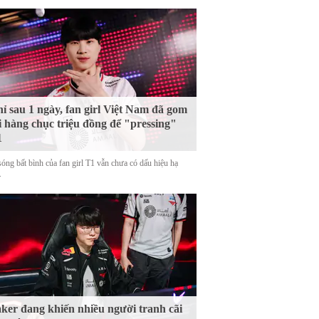
ỉ sau 1 ngày, fan girl Việt Nam đã gom
i hàng chục triệu đồng để "pressing"
1
sóng bất bình của fan girl T1 vẫn chưa có dấu hiệu hạ
.
ker đang khiến nhiều người tranh cãi