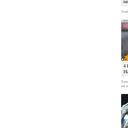
sa
Trườ
4 
Ha
Tron
mà n