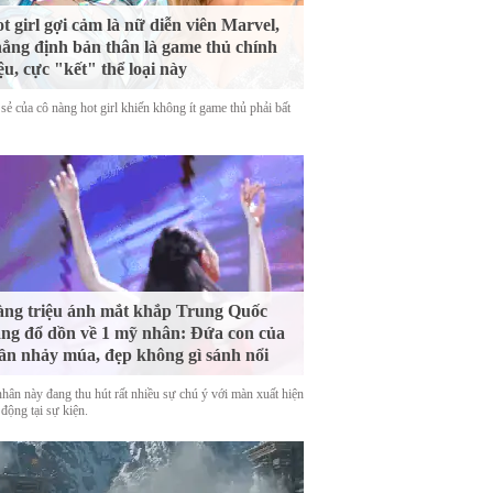
t girl gợi cảm là nữ diễn viên Marvel,
ẳng định bản thân là game thủ chính
ệu, cực "kết" thể loại này
sẻ của cô nàng hot girl khiến không ít game thủ phải bất
ng triệu ánh mắt khắp Trung Quốc
ng đổ dồn về 1 mỹ nhân: Đứa con của
ần nhảy múa, đẹp không gì sánh nổi
hân này đang thu hút rất nhiều sự chú ý với màn xuất hiện
động tại sự kiện.