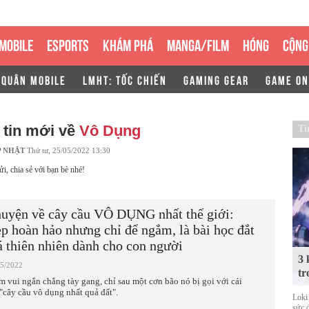
MOBILE
ESPORTS
KHÁM PHÁ
MANGA/FILM
HÓNG
CỘNG
 QUÂN MOBILE
LMHT: TỐC CHIẾN
GAMING GEAR
GAME ON
 tin mới về
Vô Dụng
Ti
P NHẬT
Thứ tư, 25/05/2022 13:30
ửi, chia sẻ với bạn bè nhé!
uyện về cây cầu VÔ DỤNG nhất thế giới:
p hoàn hảo nhưng chỉ để ngắm, là bài học đắt
á thiên nhiên dành cho con người
3 
05/2022
tr
m vui ngắn chẳng tày gang, chỉ sau một cơn bão nó bị gọi với cái
 "cây cầu vô dụng nhất quả đất".
Loki
sức 