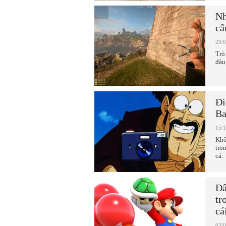
Nh
cẩ
29/
Trò
đâu
Đi
Ba
15/
Khô
tro
cả.
Đâ
tr
cá
03/