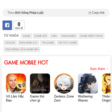
Theo
Đời Sống Pháp Luật
Copy link
0
CHIA SẺ
TỪ KHÓA
GAME
GAME BÀI
VNG
VNGGAMES
GAME ĐIỆN THOẠI
CASION
NGHỊ ĐỊNH 147
TIN GAME
TIN TỨC GAME
VNG ĐÓNG CỬA GAME BÀI
GAME MOBILE HOT
Xem thêm
Võ Lâm Hắc
Game thủ
Zenless Zone
Wuthering
Thiên 
Đạo
chơi gì
Zero
Waves
Origin