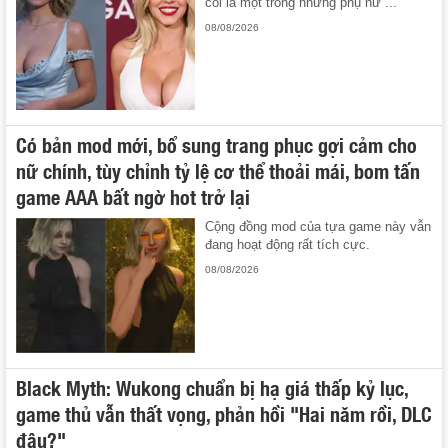
coi là một trong những phụ nữ ...
08/08/2026
Có bản mod mới, bổ sung trang phục gợi cảm cho
nữ chính, tùy chỉnh tỷ lệ cơ thể thoải mái, bom tấn
game AAA bất ngờ hot trở lại
Cộng đồng mod của tựa game này vẫn
đang hoạt động rất tích cực.
08/08/2026
Black Myth: Wukong chuẩn bị hạ giá thấp kỷ lục,
game thủ vẫn thất vọng, phản hồi "Hai năm rồi, DLC
đâu?"