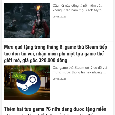
Câu hỏi này cũng là nỗi niềm của
không ít fan hâm mộ Black Myth: ...
08/08/2026
Mưa quà tặng trong tháng 8, game thủ Steam tiếp
tục đón tin vui, nhận miễn phí một tựa game thế
giới mở, giá gốc 320.000 đồng
Các game thủ Steam có lý do để vui
mừng trước thông tin này nhưng ...
08/08/2026
Thêm hai tựa game PC nữa đang được tặng miễn