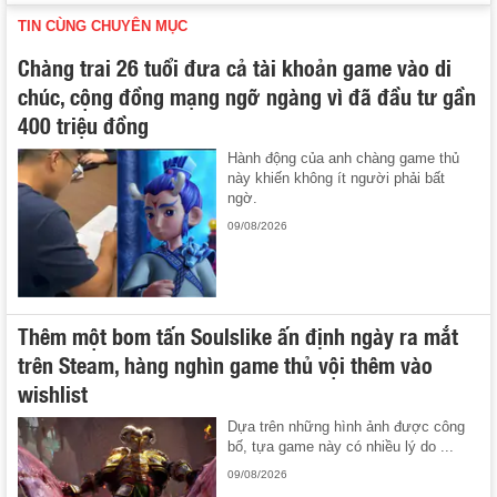
TIN CÙNG CHUYÊN MỤC
Chàng trai 26 tuổi đưa cả tài khoản game vào di
chúc, cộng đồng mạng ngỡ ngàng vì đã đầu tư gần
400 triệu đồng
Hành động của anh chàng game thủ
này khiến không ít người phải bất
ngờ.
09/08/2026
Thêm một bom tấn Soulslike ấn định ngày ra mắt
trên Steam, hàng nghìn game thủ vội thêm vào
wishlist
Dựa trên những hình ảnh được công
bố, tựa game này có nhiều lý do ...
09/08/2026