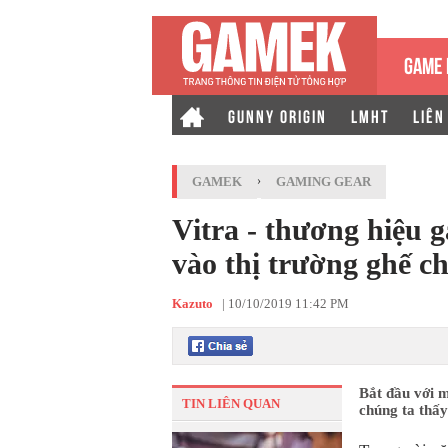
GAME 
GUNNY ORIGIN
LMHT
LIÊN
GAMEK
›
GAMING GEAR
Vitra - thương hiệu g
vào thị trường ghế c
Kazuto
|
10/10/2019 11:42 PM
Bắt đầu với 
TIN LIÊN QUAN
chúng ta thấy