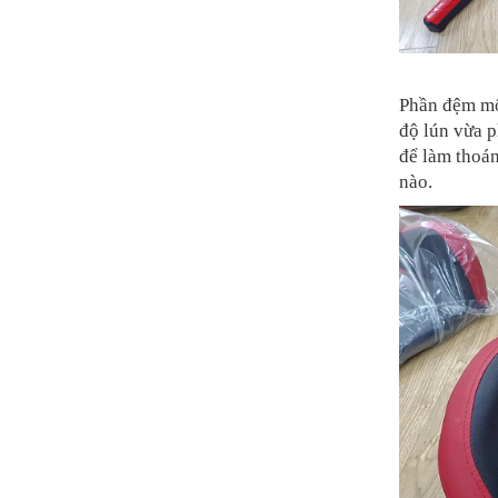
Phần đệm mô
độ lún vừa p
để làm thoá
nào.