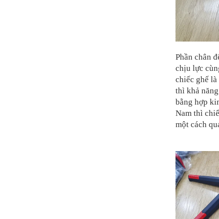
Phần chân đế
chịu lực cù
chiếc ghế là
thì khả năng
bằng hợp kim
Nam thì chiế
một cách quá