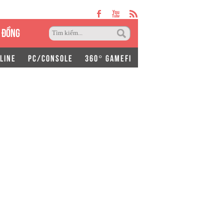
 ĐỒNG
LINE
PC/CONSOLE
360° GAMEFI