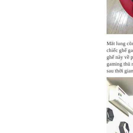
Măt lung cũn
chiếc ghế ga
ghế này về p
gaming thủ 
sau thời gian