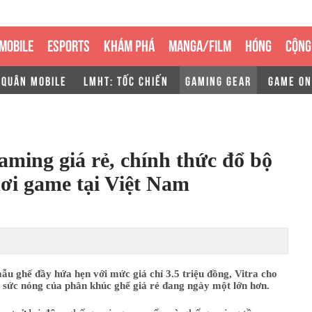
MOBILE
ESPORTS
KHÁM PHÁ
MANGA/FILM
HÓNG
CỘNG
 QUÂN MOBILE
LMHT: TỐC CHIẾN
GAMING GEAR
GAME ON
aming giá rẻ, chính thức đổ bộ
hơi game tại Việt Nam
mẫu ghế đầy hứa hẹn với mức giá chỉ 3.5 triệu đồng, Vitra cho
 sức nóng của phân khúc ghế giá rẻ đang ngày một lớn hơn.