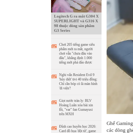
Logitech G ra mắt G304 X
SUPERLIGHT và G316 X
98 thuộc dòng sản phẩm
G3 Series
Chơi 205 tiếng game siêu
phẩm mới ra mắt, người
chơi vẫn "chưa đâu vào
đâu", khẳng định 1.000
tiếng mới phá đảo được
Nghi vấn Resident Evil 9
'hủy diệt' tivi 40 triệu đồng:
Chỉ cần bóp cò là màn hình
'đi viện'!
Giọt nước tràn ly: BLV
Hoàng Luân xóa bài xin
lỗi, "var" fan Gumayusi
trên MXH
Ghế Gaming 
Đỉnh cao huyền học 2026:
các dòng gh
Card đồ họa 'đột tử', game