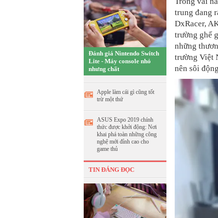
Trong vài nă
trung đang r
DxRacer, AKR
trường ghế g
những thươn
Đánh giá Nintendo Switch
trường Việt 
Lite - Máy console nhỏ
nên sôi động
nhưng chất
Apple làm cái gì cũng tốt
trừ một thứ
ASUS Expo 2019 chính
thức được khởi động: Nơi
khai phá toàn những công
nghệ mới đỉnh cao cho
game thủ
TIN ĐÁNG ĐỌC