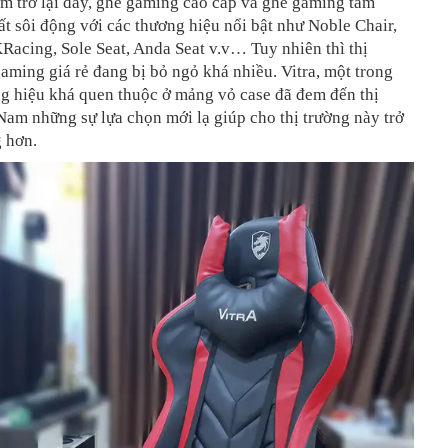
m trở lại đây, ghế gaming cao cấp và ghế gaming tầm
ất sôi động với các thương hiệu nổi bật như Noble Chair,
acing, Sole Seat, Anda Seat v.v… Tuy nhiên thì thị
aming giá rẻ đang bị bỏ ngỏ khá nhiều. Vitra, một trong
g hiệu khá quen thuộc ở mảng vỏ case đã đem đến thị
Nam những sự lựa chọn mới lạ giúp cho thị trường này trở
 hơn.