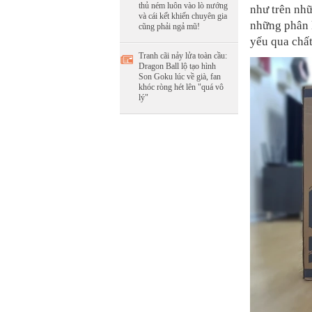
thủ ném luôn vào lò nướng
như trên nhữ
và cái kết khiến chuyên gia
những phân k
cũng phải ngả mũ!
yếu qua chất
Tranh cãi nảy lửa toàn cầu:
Dragon Ball lộ tạo hình
Son Goku lúc về già, fan
khóc ròng hét lên "quá vô
lý"