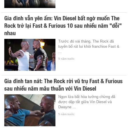
Gia đình vẫn yên ấm: Vin Diesel bất ngờ muốn The
Rock trở lại Fast & Furious 10 sau nhiều năm "dỗi"
nhau
Trước đó vài tháng, The Rock đã
tuyên bố rút lui khỏi franchise Fast &
...
5 năm trước
Gia đình tan nát: The Rock rời vũ trụ Fast & Furious
sau nhiều năm mâu thuẫn với Vin Diesel
Ngọn lửa bất hòa tưởng chừng đã
được dập tắt giữa Vin Diesel và
Dwayne ...
5 năm trước