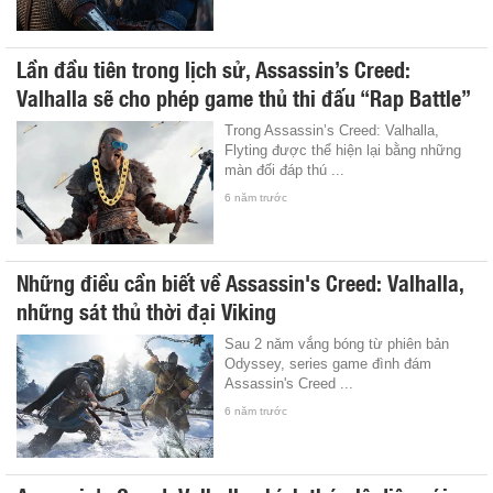
Lần đầu tiên trong lịch sử, Assassin’s Creed:
Valhalla sẽ cho phép game thủ thi đấu “Rap Battle”
Trong Assassin’s Creed: Valhalla,
Flyting được thể hiện lại bằng những
màn đối đáp thú ...
6 năm trước
Những điều cần biết về Assassin's Creed: Valhalla,
những sát thủ thời đại Viking
Sau 2 năm vắng bóng từ phiên bản
Odyssey, series game đình đám
Assassin's Creed ...
6 năm trước