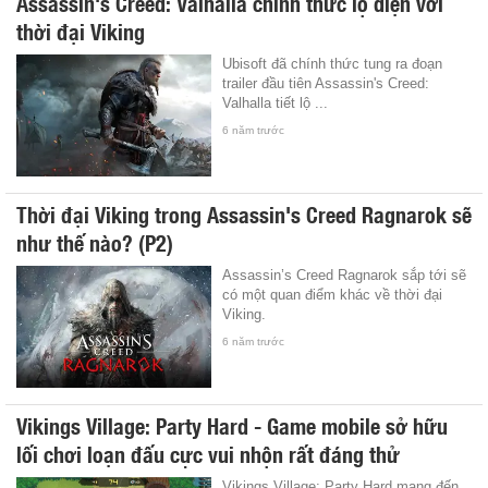
Assassin's Creed: Valhalla chính thức lộ diện với
thời đại Viking
Ubisoft đã chính thức tung ra đoạn
trailer đầu tiên Assassin's Creed:
Valhalla tiết lộ ...
6 năm trước
Thời đại Viking trong Assassin's Creed Ragnarok sẽ
như thế nào? (P2)
Assassin’s Creed Ragnarok sắp tới sẽ
có một quan điểm khác về thời đại
Viking.
6 năm trước
Vikings Village: Party Hard - Game mobile sở hữu
lối chơi loạn đấu cực vui nhộn rất đáng thử
Vikings Village: Party Hard mang đến