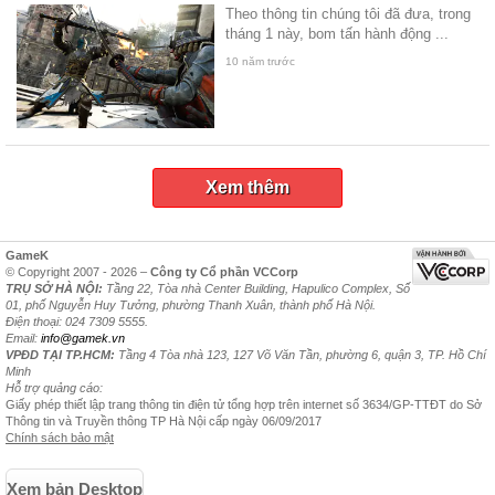
Theo thông tin chúng tôi đã đưa, trong
tháng 1 này, bom tấn hành động ...
10 năm trước
Xem thêm
GameK
© Copyright 2007 - 2026 –
Công ty Cổ phần VCCorp
TRỤ SỞ HÀ NỘI:
Tầng 22, Tòa nhà Center Building, Hapulico Complex, Số
01, phố Nguyễn Huy Tưởng, phường Thanh Xuân, thành phố Hà Nội.
Điện thoại: 024 7309 5555.
Email:
info@gamek.vn
VPĐD TẠI TP.HCM:
Tầng 4 Tòa nhà 123, 127 Võ Văn Tần, phường 6, quận 3, TP. Hồ Chí
Minh
Hỗ trợ quảng cáo:
Giấy phép thiết lập trang thông tin điện tử tổng hợp trên internet số 3634/GP-TTĐT do Sở
Thông tin và Truyền thông TP Hà Nội cấp ngày 06/09/2017
Chính sách bảo mật
Xem bản Desktop