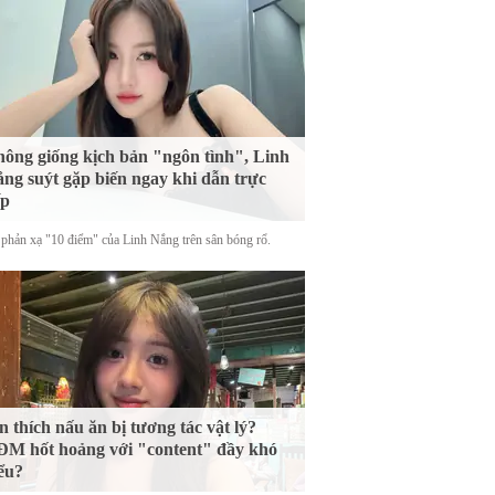
ông giống kịch bản "ngôn tình", Linh
ng suýt gặp biến ngay khi dẫn trực
ếp
phản xạ "10 điểm" của Linh Nắng trên sân bóng rổ.
n thích nấu ăn bị tương tác vật lý?
M hốt hoảng với "content" đầy khó
ểu?