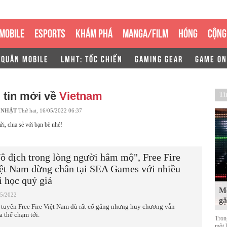
MOBILE
ESPORTS
KHÁM PHÁ
MANGA/FILM
HÓNG
CỘNG
 QUÂN MOBILE
LMHT: TỐC CHIẾN
GAMING GEAR
GAME ON
 tin mới về
Vietnam
Ti
 NHẬT
Thứ hai, 16/05/2022 06:37
ửi, chia sẻ với bạn bè nhé!
ô địch trong lòng người hâm mộ", Free Fire
ệt Nam dừng chân tại SEA Games với nhiều
i học quý giá
Mộ
05/2022
g
 tuyển Free Fire Việt Nam dù rất cố gắng nhưng huy chương vẫn
a thể chạm tới.
Tron
một 