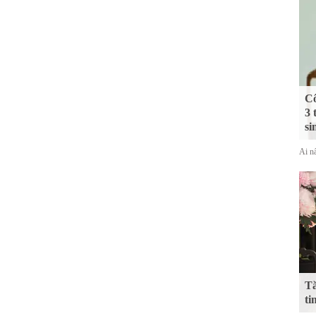
Cô
3 
si
Ai nấ
Tă
ti