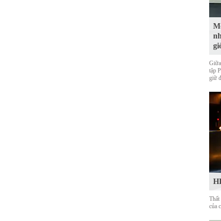
Mộ
nh
gi
Giữa
tập 
giữ 
HL
Thất
của 