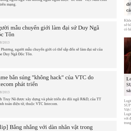
đế
 trên mạng.
cá
Khôn
sở h
ười mẫu chuyển giới làm đại sứ Duy Ngã
có hà
c Tôn
08/2013
 Phương, người mẫu chuyển giới có thể sắp đến sẽ làm đại sứ của
e Duy Ngã Độc Tôn.
me bắn súng "không hack" của VTC do
Lo
tecom phát triển
S
sả
08/2013
h Truy Nã được xây dựng và phát triển do đội ngũ R&D, của TT
Logi
nh toán điện tử, thuộc VTC Intecom.
SUPE
Việt
Logi
với 
trung
lip] Bắng nhắng với dàn nhân vật trong