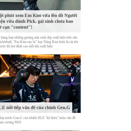
t phút xem Em Kim vừa lên đồ Người
ện vừa đánh Pick, gái xinh chưa bao
ờ cạn "content"!
 hàng loạt những gương mặt xinh đẹp xuất hiện trên sân
Pickleball, "Em Kim say hi" hay Nàng Kim luôn là cái tên
được độ hot đỉnh cao mỗi khi xuất hiện.
E nối tiếp vấn đề của chính Gen.G
 bại trước Gen.G còn khiến HLE "kế thừa" luôn vấn đề
cựu vương MSI.