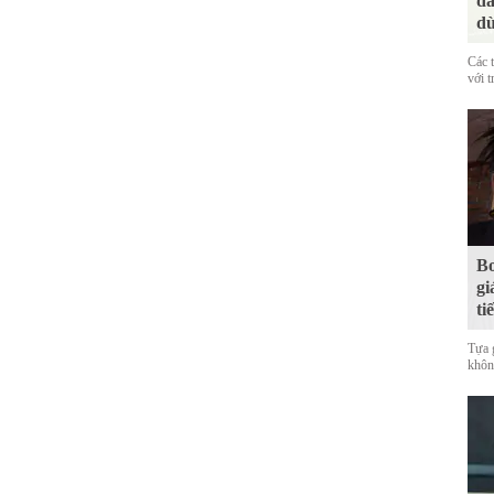
đá
dù
Các 
với t
Bo
gi
ti
Tựa 
không