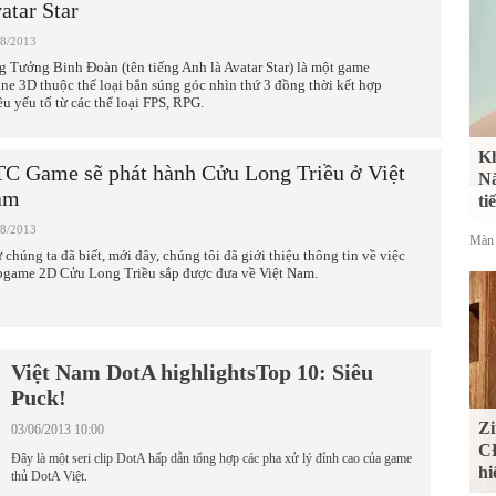
atar Star
08/2013
g Tưởng Binh Đoàn (tên tiếng Anh là Avatar Star) là một game
ine 3D thuộc thể loại bắn súng góc nhìn thứ 3 đồng thời kết hợp
ều yếu tố từ các thể loại FPS, RPG.
Kh
C Game sẽ phát hành Cửu Long Triều ở Việt
Nắ
am
ti
08/2013
Màn 
 chúng ta đã biết, mới đây, chúng tôi đã giới thiệu thông tin về việc
game 2D Cửu Long Triều sắp được đưa về Việt Nam.
Việt Nam DotA highlightsTop 10: Siêu
Puck!
Zi
03/06/2013 10:00
CĐ
Đây là một seri clip DotA hấp dẫn tổng hợp các pha xử lý đỉnh cao của game
hi
thủ DotA Việt.