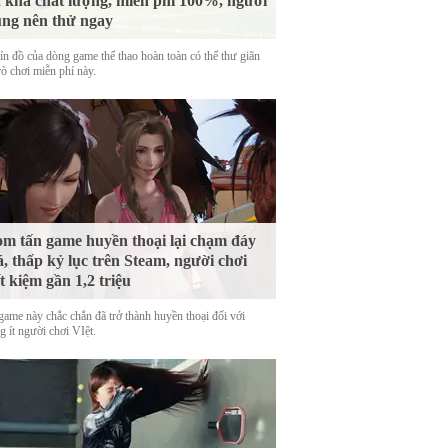
 khá chất lượng, miễn phí 100%, người
ng nên thử ngay
tín đồ của dòng game thể thao hoàn toàn có thể thư giãn
rò chơi miễn phí này.
m tấn game huyền thoại lại chạm đáy
á, thấp kỷ lục trên Steam, người chơi
ết kiệm gần 1,2 triệu
game này chắc chắn đã trở thành huyền thoại đối với
 ít người chơi VIệt.