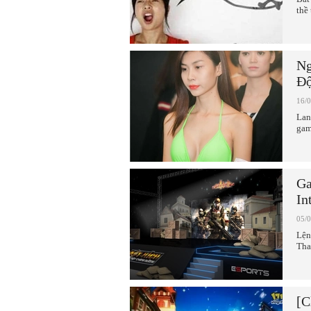
thề
Ng
Độ
16/
Lan
gam
Ga
In
05/
Lện
Tha
[C