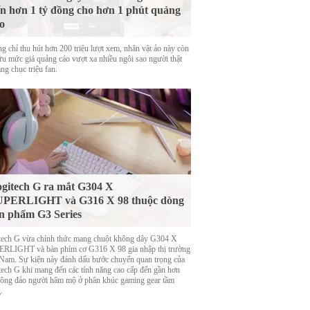
n hơn 1 tỷ đồng cho hơn 1 phút quảng
o
g chỉ thu hút hơn 200 triệu lượt xem, nhân vật ảo này còn
ữu mức giá quảng cáo vượt xa nhiều ngôi sao người thật
ng chục triệu fan.
gitech G ra mắt G304 X
UPERLIGHT và G316 X 98 thuộc dòng
n phẩm G3 Series
tech G vừa chính thức mang chuột không dây G304 X
RLIGHT và bàn phím cơ G316 X 98 gia nhập thị trường
 Nam. Sự kiện này đánh dấu bước chuyển quan trọng của
tech G khi mang đến các tính năng cao cấp đến gần hơn
đông đảo người hâm mộ ở phân khúc gaming gear tầm
.