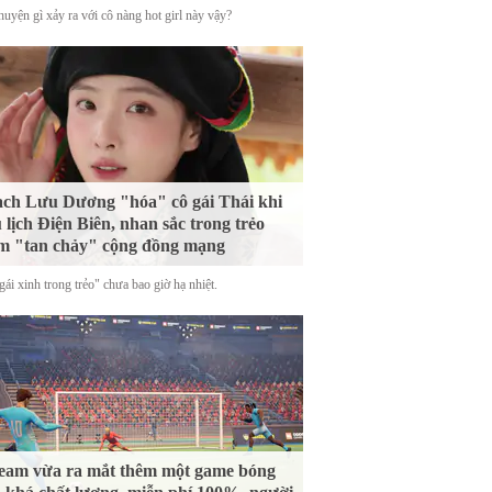
uyện gì xảy ra với cô nàng hot girl này vậy?
ch Lưu Dương "hóa" cô gái Thái khi
 lịch Điện Biên, nhan sắc trong trẻo
m "tan chảy" cộng đồng mạng
ái xinh trong trẻo" chưa bao giờ hạ nhiệt.
eam vừa ra mắt thêm một game bóng