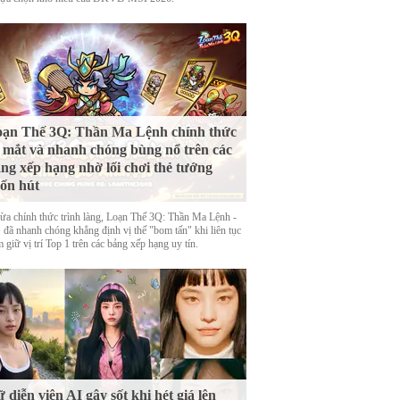
ạn Thế 3Q: Thần Ma Lệnh chính thức
 mắt và nhanh chóng bùng nổ trên các
ng xếp hạng nhờ lối chơi thẻ tướng
ốn hút
ừa chính thức trình làng, Loạn Thế 3Q: Thần Ma Lệnh -
đã nhanh chóng khẳng định vị thế "bom tấn" khi liên tục
 giữ vị trí Top 1 trên các bảng xếp hạng uy tín.
 diễn viên AI gây sốt khi hét giá lên