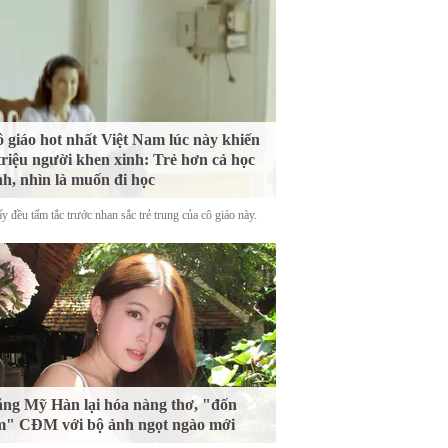
 giáo hot nhất Việt Nam lúc này khiến
triệu người khen xinh: Trẻ hơn cả học
nh, nhìn là muốn đi học
y đều tấm tắc trước nhan sắc trẻ trung của cô giáo này.
ng Mỹ Hàn lại hóa nàng thơ, "đốn
m" CĐM với bộ ảnh ngọt ngào mới