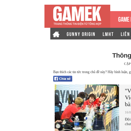
GAME 
GUNNY ORIGIN
LMHT
LIÊN
Thông
CẬP
Bạn thích các tin tức trong chủ đề này? Hãy bình luận, g
"V
Vi
bà
16/
Đội
chư