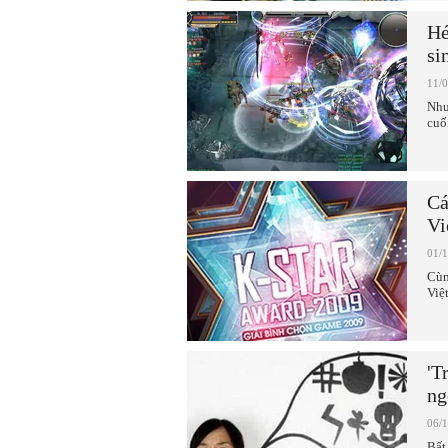
Hé
si
11/
Như
cuố
Cá
Vi
01/
Cùn
Việt
'T
ng
06/
Bất