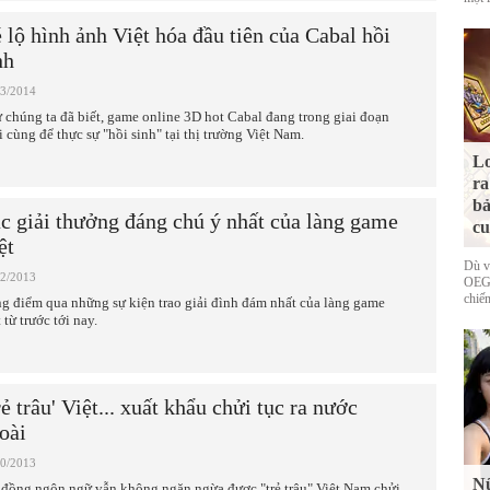
 lộ hình ảnh Việt hóa đầu tiên của Cabal hồi
nh
03/2014
 chúng ta đã biết, game online 3D hot Cabal đang trong giai đoạn
i cùng để thực sự "hồi sinh" tại thị trường Việt Nam.
Lo
ra
bả
c giải thưởng đáng chú ý nhất của làng game
cu
ệt
Dù v
12/2013
OEG 
chiếm
g điểm qua những sự kiện trao giải đình đám nhất của làng game
 từ trước tới nay.
rẻ trâu' Việt... xuất khẩu chửi tục ra nước
oài
10/2013
Nữ
 đồng ngôn ngữ vẫn không ngăn ngừa được "trẻ trâu" Việt Nam chửi