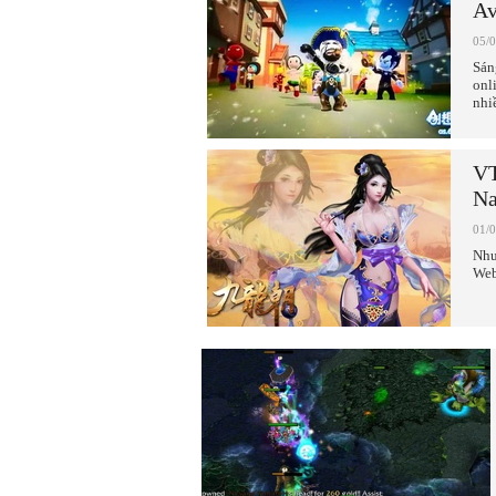
Av
05/
Sán
onl
nhi
VT
N
01/
Như
Web