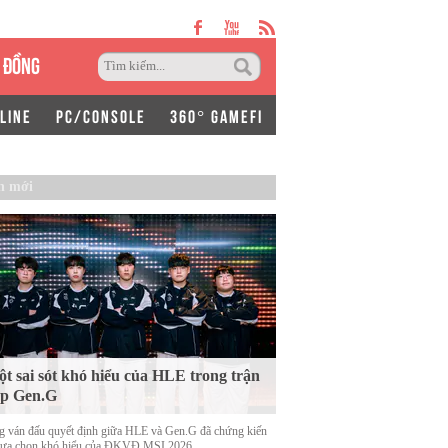
 ĐỒNG
LINE
PC/CONSOLE
360° GAMEFI
n mới
t sai sót khó hiểu của HLE trong trận
ặp Gen.G
g ván đấu quyết định giữa HLE và Gen.G đã chứng kiến
lựa chọn khó hiểu của ĐKVĐ MSI 2026.