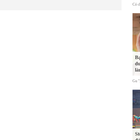
Có ch
Bạ
du
là
Gu "g
St