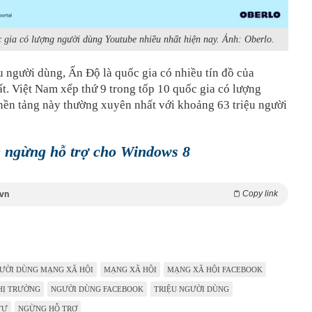
 gia có lượng người dùng Youtube nhiều nhất hiện nay. Ảnh: Oberlo.
u người dùng, Ấn Độ là quốc gia có nhiều tín đồ của
. Việt Nam xếp thứ 9 trong tốp 10 quốc gia có lượng
nền tảng này thường xuyên nhất với khoảng 63 triệu người
 ngừng hỗ trợ cho Windows 8
Copy link
.vn
ƯỜI DÙNG MẠNG XÃ HỘI
MẠNG XÃ HỘI
MẠNG XÃ HỘI FACEBOOK
HỊ TRƯỜNG
NGƯỜI DÙNG FACEBOOK
TRIỆU NGƯỜI DÙNG
TƯ
NGỪNG HỖ TRỢ