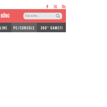
 ĐỒNG
LINE
PC/CONSOLE
360° GAMEFI