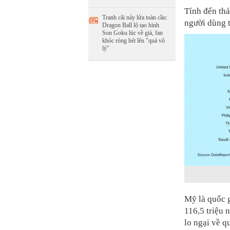
Tính đến thá
Tranh cãi nảy lửa toàn cầu:
người dùng t
Dragon Ball lộ tạo hình
Son Goku lúc về già, fan
khóc ròng hét lên "quá vô
lý"
Mỹ là quốc g
116,5 triệu 
lo ngại về q