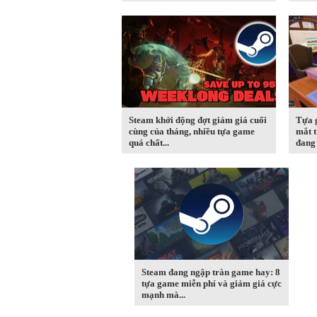
Steam khởi động đợt giảm giá cuối
Tựa 
cùng của tháng, nhiều tựa game
mắt t
quá chất...
đang 
Steam đang ngập tràn game hay: 8
tựa game miễn phí và giảm giá cực
mạnh mà...