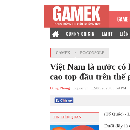
GAME 
GUNNY ORIGIN
LMHT
LIÊN
GAMEK
›
PC/CONSOLE
Việt Nam là nước có
cao top đầu trên thế 
Đông Phong
toquoc.vn |
12/06/2023 03:59 PM
(Tổ Quốc) - L
TIN LIÊN QUAN
Dưới đây là