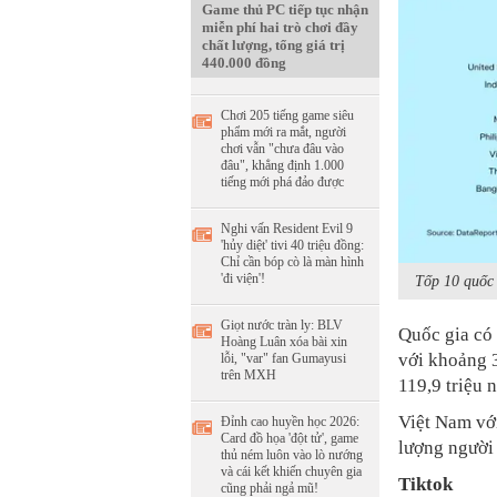
Game thủ PC tiếp tục nhận
miễn phí hai trò chơi đầy
chất lượng, tổng giá trị
440.000 đồng
Chơi 205 tiếng game siêu
phẩm mới ra mắt, người
chơi vẫn "chưa đâu vào
đâu", khẳng định 1.000
tiếng mới phá đảo được
Nghi vấn Resident Evil 9
'hủy diệt' tivi 40 triệu đồng:
Chỉ cần bóp cò là màn hình
'đi viện'!
Tốp 10 quốc 
Giọt nước tràn ly: BLV
Quốc gia có
Hoàng Luân xóa bài xin
với khoảng 3
lỗi, "var" fan Gumayusi
trên MXH
119,9 triệu n
Việt Nam với
Đỉnh cao huyền học 2026:
Card đồ họa 'đột tử', game
lượng người 
thủ ném luôn vào lò nướng
và cái kết khiến chuyên gia
Tiktok
cũng phải ngả mũ!