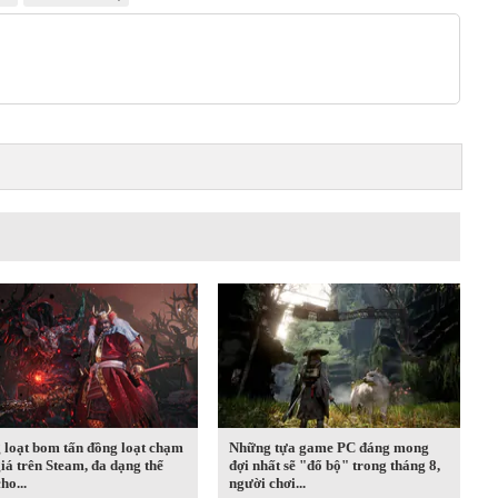
 loạt bom tấn đồng loạt chạm
Những tựa game PC đáng mong
iá trên Steam, đa dạng thể
đợi nhất sẽ "đổ bộ" trong tháng 8,
ho...
người chơi...