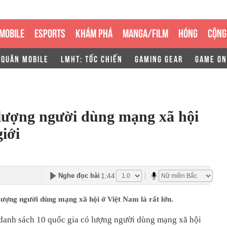
MOBILE
ESPORTS
KHÁM PHÁ
MANGA/FILM
HÓNG
CỘNG
 QUÂN MOBILE
LMHT: TỐC CHIẾN
GAMING GEAR
GAME ON
 lượng người dùng mạng xã hội
giới
1:44
Nghe đọc bài
ượng người dùng mạng xã hội ở Việt Nam là rất lớn.
 danh sách 10 quốc gia có lượng người dùng mạng xã hội