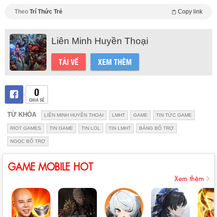
Theo
Trí Thức Trẻ
Copy link
Liên Minh Huyền Thoại
TẢI VỀ
XEM THÊM
0
CHIA SẺ
TỪ KHÓA
LIÊN MINH HUYỀN THOẠI
LMHT
GAME
TIN TỨC GAME
RIOT GAMES
TIN GAME
TIN LOL
TIN LMHT
BẢNG BỔ TRỢ
NGỌC BỔ TRỢ
GAME MOBILE HOT
Xem thêm