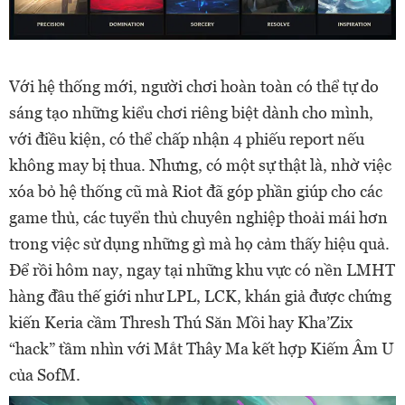
Với hệ thống mới, người chơi hoàn toàn có thể tự do
sáng tạo những kiểu chơi riêng biệt dành cho mình,
với điều kiện, có thể chấp nhận 4 phiếu report nếu
không may bị thua. Nhưng, có một sự thật là, nhờ việc
xóa bỏ hệ thống cũ mà Riot đã góp phần giúp cho các
game thủ, các tuyển thủ chuyên nghiệp thoải mái hơn
trong việc sử dụng những gì mà họ cảm thấy hiệu quả.
Để rồi hôm nay, ngay tại những khu vực có nền LMHT
hàng đầu thế giới như LPL, LCK, khán giả được chứng
kiến Keria cầm Thresh Thú Săn Mồi hay Kha’Zix
“hack” tầm nhìn với Mắt Thây Ma kết hợp Kiếm Âm U
của SofM.