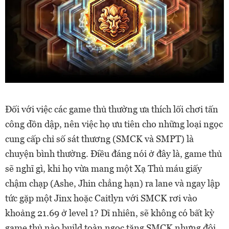
Đối với việc các game thủ thường ưa thích lối chơi tấn
công dồn dập, nên việc họ ưu tiên cho những loại ngọc
cung cấp chỉ số sát thương (SMCK và SMPT) là
chuyện bình thường. Điều đáng nói ở đây là, game thủ
sẽ nghĩ gì, khi họ vừa mang một Xạ Thủ máu giấy
chậm chạp (Ashe, Jhin chẳng hạn) ra lane và ngay lập
tức gặp một Jinx hoặc Caitlyn với SMCK rơi vào
khoảng 21.69 ở level 1? Dĩ nhiên, sẽ không có bất kỳ
game thủ nào build toàn ngọc tăng SMCK nhưng đôi