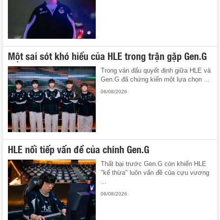
Một sai sót khó hiểu của HLE trong trận gặp Gen.G
Trong ván đấu quyết định giữa HLE và
Gen.G đã chứng kiến một lựa chọn ...
06/08/2026
HLE nối tiếp vấn đề của chính Gen.G
Thất bại trước Gen.G còn khiến HLE
"kế thừa" luôn vấn đề của cựu vương
...
06/08/2026