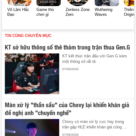
Võ Lâm Hắc
Game thủ
Zenless Zone
Wuthering
Thiên 
Đạo
chơi gì
Zero
Waves
Origin
TIN CÙNG CHUYÊN MỤC
KT sở hữu thông số thê thảm trong trận thua Gen.G
KT kết thúc trận đấu với Gen.G kèm
một thông số rất tệ.
07/08/2026
Màn xử lý "thần sầu" của Chovy lại khiến khán giả
đề nghị anh "chuyển nghề"
Chovy có màn xử lý cực hay trong
trận gặp HLE khiến khán giả cũng ...
07/08/2026