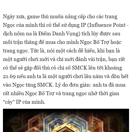
Ngày xưa, game thủ muốn nâng cấp cho các trang
Ngọc của mình thì có thể sử dụng IP (Influence Point -
dịch nôm na là Điểm Danh Vọng) tích lũy được sau
mỗi trận thắng để mua cho mình Ngọc Bổ Trợ hoặc
trang ngọc. Tức là, nói một cách dễ hiểu, khi bạn là
một người chơi mới và chỉ mới đánh vài trận, bạn rất
có thể sẽ gặp đối thủ có chỉ số SMCK lên tới khoảng
21.69 nếu anh ta là một người chơi lâu năm và dồn hết
vào Ngọc tăng SMCK. Lý do đơn giản: anh ta đã mua
rất nhiều Ngọc Bổ Trợ và trang ngọc nhờ thời gian
“cày” IP của mình.