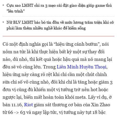
Cựu sao LMHT chỉ ra 3 mẹo cài đặt giao diện giúp game thủ
"lên trình"
Nữ BLV LMHT bác bỏ tin đồn về mức lương trăm triệu khi cô
phải làm thêm nhiều nghề khác để kiếm sống
Có một định nghĩa gọi là “hiệu ứng cánh bướm”, nói
nôm na tức là khi thực hiện bất kỳ một sự thay đổi
nào, dù nhỏ, thì kết quả hoặc hậu quả mà nó mang lại
đều sẽ vô cùng lớn. Trong
Liên Minh Huyền Thoại
,
hiệu ứng này càng rõ rệt khi chỉ cần một chút chỉnh
sửa chỉ số vô cùng nhỏ, đôi khi chỉ là tăng hoặc giảm 3
đơn vị cũng đủ khiến một vị tướng trở nên hot hoặc
ngược lại, biến mất hoàn toàn khỏi meta. Lấy ví dụ, ở
bản 11.16,
Riot
giảm sát thương cơ bản của Xin Zhao
từ 66 -> 63 và ngay lập tức, vị tướng này tụt 18 bậc