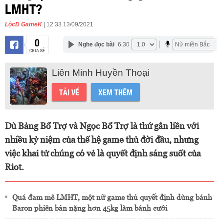
LMHT?
LộcD GameK
| 12:33 13/09/2021
0
Nghe đọc bài
6:30
CHIA SẺ
Liên Minh Huyền Thoại
TẢI VỀ
XEM THÊM
Dù Bảng Bổ Trợ và Ngọc Bổ Trợ là thứ gắn liền với
nhiều kỷ niệm của thế hệ game thủ đời đầu, nhưng
việc khai tử chúng có vẻ là quyết định sáng suốt của
Riot.
Quá đam mê LMHT, một nữ game thủ quyết định dùng bánh
Baron phiên bản nặng hơn 45kg làm bánh cưới