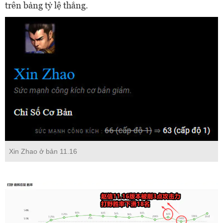
trên bảng tỷ lệ thắng.
Xin Zhao ở bản 11.16