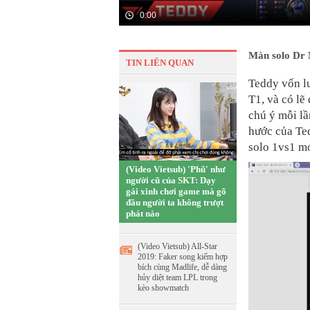
0:00
Màn solo Dr 
TIN LIÊN QUAN
Teddy vốn l
T1, và có lẽ
chú ý mỗi lầ
hước của Ted
solo 1vs1 mớ
(Video Vietsub) 'Phũ' như
người cũ của SKT: Dạy
gái xinh chơi game mà gõ
đầu người ta không trượt
phát nào
(Video Vietsub) All-Star
2019: Faker song kiếm hợp
bích cùng Madlife, dễ dàng
hủy diệt team LPL trong
kèo showmatch