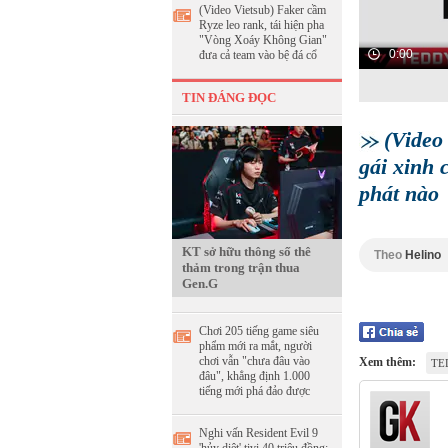
(Video Vietsub) Faker cầm
Ryze leo rank, tái hiện pha
"Vòng Xoáy Không Gian"
0:00
đưa cả team vào bệ đá cổ
TIN ĐÁNG ĐỌC
(Video
gái xinh 
phát nào
KT sở hữu thông số thê
Theo
Helino
thảm trong trận thua
Gen.G
Chơi 205 tiếng game siêu
phẩm mới ra mắt, người
chơi vẫn "chưa đâu vào
Xem thêm:
TE
đâu", khẳng định 1.000
tiếng mới phá đảo được
Nghi vấn Resident Evil 9