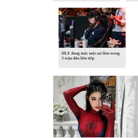
HLE đang mắc một sai lầm trong
3 trận đấu liên tiếp