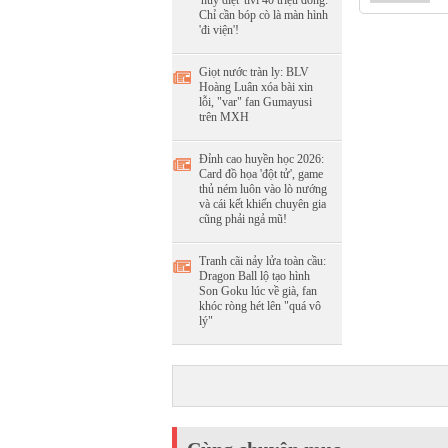
'hủy diệt' tivi 40 triệu đồng:
Chỉ cần bóp cò là màn hình
'đi viện'!
Giọt nước tràn ly: BLV
Hoàng Luân xóa bài xin
lỗi, "var" fan Gumayusi
trên MXH
Đỉnh cao huyền học 2026:
Card đồ họa 'đột tử', game
thủ ném luôn vào lò nướng
và cái kết khiến chuyên gia
cũng phải ngả mũ!
Tranh cãi nảy lửa toàn cầu:
Dragon Ball lộ tạo hình
Son Goku lúc về già, fan
khóc ròng hét lên "quá vô
lý"