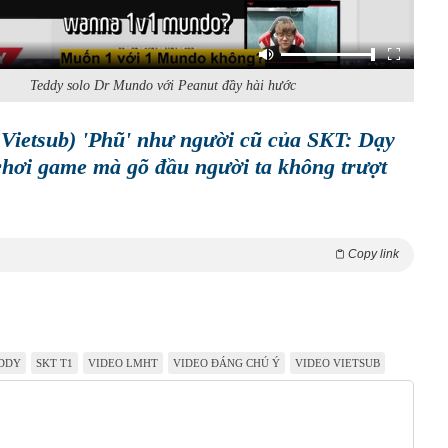
Teddy solo Dr Mundo với Peanut đầy hài hước
 Vietsub) 'Phũ' như người cũ của SKT: Dạy
chơi game mà gõ đầu người ta không trượt
Copy link
DDY
SKT T1
VIDEO LMHT
VIDEO ĐÁNG CHÚ Ý
VIDEO VIETSUB