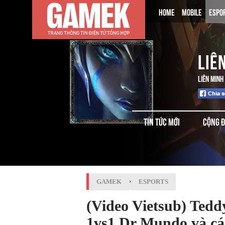
HOME
MOBILE
ESPO
LIÊ
LIÊN MINH
TIN TỨC MỚI
CỘNG 
GAMEK
›
ESPORTS
(Video Vietsub) Tedd
1vs1 Dr Mundo và cái