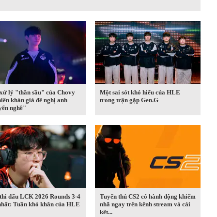
xử lý "thần sầu" của Chovy
Một sai sót khó hiểu của HLE
hiến khán giả đề nghị anh
trong trận gặp Gen.G
yển nghề"
 thi đấu LCK 2026 Rounds 3-4
Tuyển thủ CS2 có hành động khiếm
nhất: Tuần khó khăn của HLE
nhã ngay trên kênh stream và cái
kết...