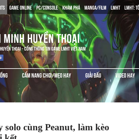
RTS
GAME ONLINE
PC/CONSOLE
KHÁM PHÁ
MANGA/FILM
LMHT
LMHT: T
N MINH HUYỀN THOẠI
 HUYỀN THOẠI - CỔNG THÔNG TIN GAME LMHT VIỆT NAM
ĐỒNG
CẨM NANG CHƠI/MẸO HAY
GIẢI ĐẤU
VIDEO HAY
y solo cùng Peanut, làm kèo
 kết