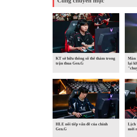
Cùng chuyên mục
KT sở hữu thông số thê thảm trong
Màn 
trận thua Gen.G
lại k
"chu
HLE nối tiếp vấn đề của chính
Lịch
Gen.G
mới 