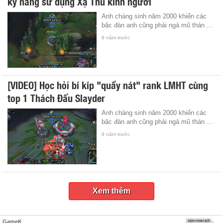
kỹ năng sử dụng Xạ Thủ kinh người
Anh chàng sinh năm 2000 khiến các
bậc đàn anh cũng phải ngả mũ thán ...
9 năm trước
[VIDEO] Học hỏi bí kíp "quẩy nát" rank LMHT cùng
top 1 Thách Đấu Slayder
Anh chàng sinh năm 2000 khiến các
bậc đàn anh cũng phải ngả mũ thán ...
9 năm trước
Xem thêm
GameK