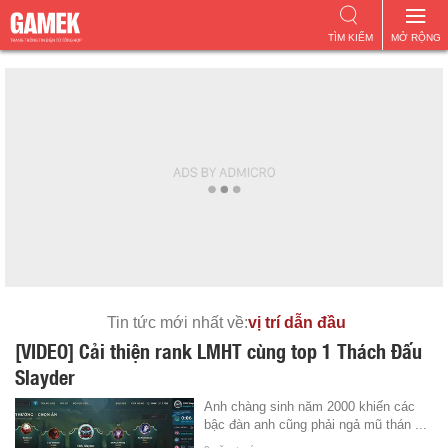
TÌM KIẾM
MỞ RỘNG
Tin tức mới nhất về:
vị trí dẫn đầu
[VIDEO] Cải thiện rank LMHT cùng top 1 Thách Đấu
Slayder
Anh chàng sinh năm 2000 khiến các
bậc đàn anh cũng phải ngả mũ thán ...