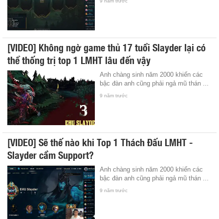
9 năm trước
[VIDEO] Không ngờ game thủ 17 tuổi Slayder lại có
thể thống trị top 1 LMHT lâu đến vậy
Anh chàng sinh năm 2000 khiến các
bậc đàn anh cũng phải ngả mũ thán ...
9 năm trước
[VIDEO] Sẽ thế nào khi Top 1 Thách Đấu LMHT -
Slayder cầm Support?
Anh chàng sinh năm 2000 khiến các
bậc đàn anh cũng phải ngả mũ thán ...
9 năm trước