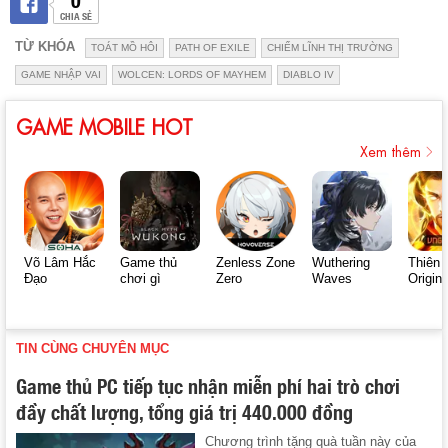
CHIA SẺ
TỪ KHÓA
TOÁT MỒ HÔI
PATH OF EXILE
CHIẾM LĨNH THỊ TRƯỜNG
GAME NHẬP VAI
WOLCEN: LORDS OF MAYHEM
DIABLO IV
GAME MOBILE HOT
Xem thêm
Võ Lâm Hắc
Game thủ
Zenless Zone
Wuthering
Thiên 
Đạo
chơi gì
Zero
Waves
Origin
TIN CÙNG CHUYÊN MỤC
Game thủ PC tiếp tục nhận miễn phí hai trò chơi
đầy chất lượng, tổng giá trị 440.000 đồng
Chương trình tặng quà tuần này của