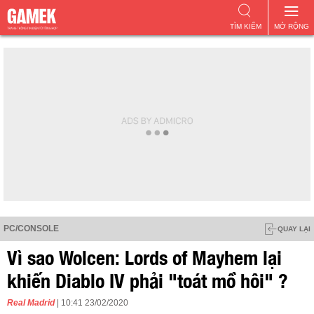
TÌM KIẾM
MỞ RỘNG
PC/CONSOLE
QUAY LẠI
Vì sao Wolcen: Lords of Mayhem lại
khiến Diablo IV phải "toát mồ hôi" ?
Real Madrid
| 10:41 23/02/2020