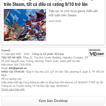
trên Steam, tất cả đều có rating 9/10 trở lên
Tiếp tục là cơn mưa game miễn phí
mỗi tuần trên Steam.
16/07/2026
GameK
© Copyright 2007 - 2026 –
Công ty Cổ phần VCCorp
TRỤ SỞ HÀ NỘI:
Tầng 22, Tòa nhà Center Building, Hapulico Complex, Số
01, phố Nguyễn Huy Tưởng, phường Thanh Xuân, thành phố Hà Nội.
Điện thoại: 024 7309 5555.
Email:
info@gamek.vn
VPĐD TẠI TP.HCM:
Tầng 4 Tòa nhà 123, 127 Võ Văn Tần, phường 6, quận 3, TP. Hồ Chí
Minh
Hỗ trợ quảng cáo:
Giấy phép thiết lập trang thông tin điện tử tổng hợp trên internet số 3634/GP-TTĐT do Sở
Thông tin và Truyền thông TP Hà Nội cấp ngày 06/09/2017
Chính sách bảo mật
Xem bản Desktop