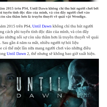
ăm 2015 trên PS4, Until Dawn không chỉ thu hút người chơi bởi
i tuyến tính độc đáo của mình, và còn đẩy người chơi vào
còn sâu thẳm hơn là truyền thuyết về quái vật Wendigo.
năm 2015 trên PS4,
Until Dawn
không chỉ thu hút người
ng cách phi tuyến tính độc đáo của mình, và còn đẩy
ào những nỗi sợ còn sâu thẳm hơn là truyền thuyết về quái
 Sau gần 4 năm ra mắt, nhiều người tự hỏi liệu
e có thể một lần nữa mang người chơi vào những điều
rong
Until Dawn
2, thế nhưng sẽ không bao giờ xuất hiện.