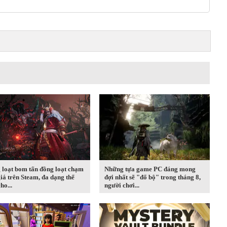
 loạt bom tấn đồng loạt chạm
Những tựa game PC đáng mong
iá trên Steam, đa dạng thể
đợi nhất sẽ "đổ bộ" trong tháng 8,
ho...
người chơi...