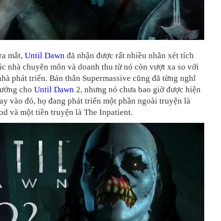
ra mắt,
Until Dawn
đã nhận được rất nhiều nhân xét tích
ác nhà chuyên môn và doanh thu từ nó còn vượt xa so với
nhà phát triển. Bản thân Supermassive cũng đã từng nghĩ
tưởng cho
Until Dawn
2, nhưng nó chưa bao giờ được hiện
ay vào đó, họ đang phát triển một phần ngoài truyện là
d và một tiền truyện là The Inpatient.