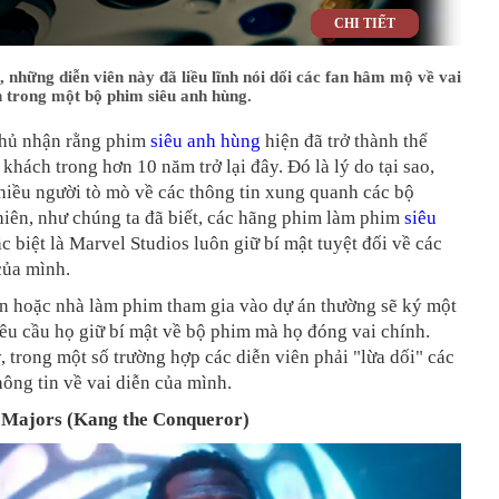
CHI TIẾT
, những diễn viên này đã liều lĩnh nói dối các fan hâm mộ về vai
h trong một bộ phim siêu anh hùng.
hủ nhận rằng phim
siêu anh hùng
hiện đã trở thành thể
 khách trong hơn 10 năm trở lại đây. Đó là lý do tại sao,
hiều người tò mò về các thông tin xung quanh các bộ
iên, như chúng ta đã biết, các hãng phim làm phim
siêu
ặc biệt là Marvel Studios luôn giữ bí mật tuyệt đối về các
của mình.
ên hoặc nhà làm phim tham gia vào dự án thường sẽ ký một
êu cầu họ giữ bí mật về bộ phim mà họ đóng vai chính.
, trong một số trường hợp các diễn viên phải "lừa dối" các
hông tin về vai diễn của mình.
 Majors (Kang the Conqueror)