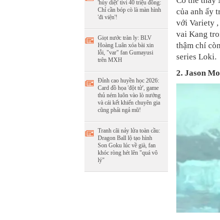
Có thể thấy 
'hủy diệt' tivi 40 triệu đồng:
Chỉ cần bóp cò là màn hình
của anh ấy 
'đi viện'!
với Variety 
vai Kang tro
Giọt nước tràn ly: BLV
thậm chí còn
Hoàng Luân xóa bài xin
lỗi, "var" fan Gumayusi
series Loki.
trên MXH
2. Jason M
Đỉnh cao huyền học 2026:
Card đồ họa 'đột tử', game
thủ ném luôn vào lò nướng
và cái kết khiến chuyên gia
cũng phải ngả mũ!
Tranh cãi nảy lửa toàn cầu:
Dragon Ball lộ tạo hình
Son Goku lúc về già, fan
khóc ròng hét lên "quá vô
lý"