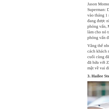
Jason Momoa
Superman: Da
vào tháng 1
đang được n
phỏng vấn, M
làm cho nó 
phỏng vấn đấ
Vâng thế như
cách khách 
cuối cùng đã
đã hứa với Z
mật về vai d
3. Hailee St