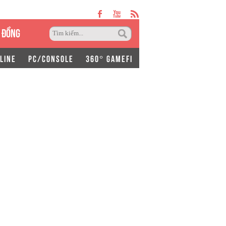
 ĐỒNG
LINE
PC/CONSOLE
360° GAMEFI