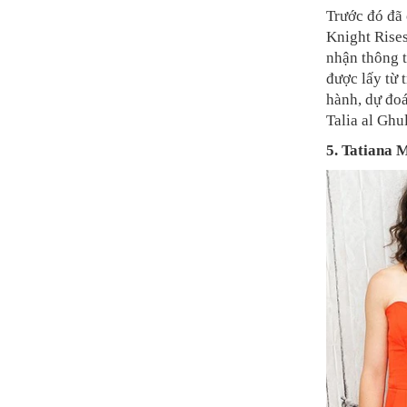
Trước đó đã 
Knight Rises
nhận thông 
được lấy từ 
hành, dự đoá
Talia al Ghul
5. Tatiana 