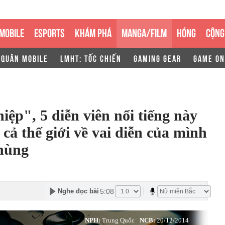
MOBILE
ESPORTS
KHÁM PHÁ
MANGA/FILM
HÓNG
CỘNG
 QUÂN MOBILE
LMHT: TỐC CHIẾN
GAMING GEAR
GAME ON
ệp", 5 diễn viên nổi tiếng này
 cả thế giới về vai diễn của mình
 hùng
5:08
Nghe đọc bài
NPH:
Trung Quốc
NCB:
20/12/2014