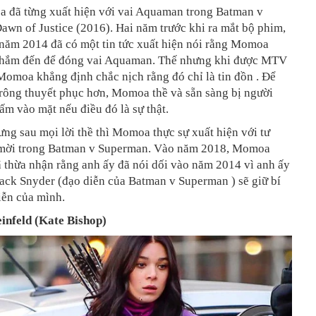
 đã từng xuất hiện với vai Aquaman trong Batman v
wn of Justice (2016). Hai năm trước khi ra mắt bộ phim,
 năm 2014 đã có một tin tức xuất hiện nói rằng Momoa
hắm đến để đóng vai Aquaman. Thế nhưng khi được MTV
omoa khẳng định chắc nịch rằng đó chỉ là tin đồn . Để
trông thuyết phục hơn, Momoa thề và sẵn sàng bị người
m vào mặt nếu điều đó là sự thật.
ng sau mọi lời thề thì Momoa thực sự xuất hiện với tư
mời trong Batman v Superman. Vào năm 2018, Momoa
 thừa nhận rằng anh ấy đã nói dối vào năm 2014 vì anh ấy
ack Snyder (đạo diễn của Batman v Superman ) sẽ giữ bí
iễn của mình.
einfeld (Kate Bishop)