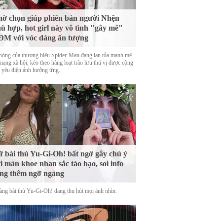
ờ chọn giúp phiên bản người Nhện
ù hợp, hot girl này vô tình "gây mê"
M với vóc dáng ấn tượng
nóng của thương hiệu Spider-Man đang lan tỏa mạnh mẽ
mạng xã hội, kéo theo hàng loạt trào lưu thú vị được cộng
 yêu điện ảnh hưởng ứng.
 bài thủ Yu-Gi-Oh! bất ngờ gây chú ý
i màn khoe nhan sắc táo bạo, soi info
ng thêm ngỡ ngàng
àng bài thủ Yu-Gi-Oh! đang thu hút mọi ánh nhìn.