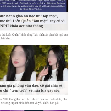
ực hành giáo án học từ "tóp tóp",
me thủ Liên Quân "ôm mặt" cay cú vì
 NPH khóa acc nửa tháng
 thủ Liên Quân "khóc ròng" khi nhận án phạt bất ngờ của
phát hành.
am gia phỏng vấn dạo, cô gái chia sẻ
êu chí "trên trời" về nửa kia gây sốc
i 2001 thẳng thắn nêu tiêu chí về bạn trai: có kinh tế, nhà
 xe sang, ngoại hình điển trai và yêu chiều bạn gái.