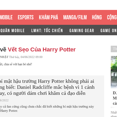
MOBILE
ESPORTS
KHÁM PHÁ
MANGA/FILM
HÓNG
CỘNG
 QUÂN MOBILE
LMHT: TỐC CHIẾN
GAMING GEAR
GAME ON
 về
Vết Sẹo Của Harry Potter
Ti
 NHẬT
Thứ bảy, 04/06/2022 09:00
ửi, chia sẻ với bạn bè nhé!
bí mật hậu trường Harry Potter không phải ai
ng biết: Daniel Radcliffe mắc bệnh vì 1 cảnh
ay, có người dám chơi khăm cả đạo diễn
DJ
Mu
06/2022
cà
y cả fan cứng cũng chưa chắc đã biết những bí mật hậu trường này
Harry Potter.
Nhiề
nhan