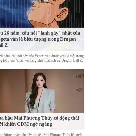
u 26 năm, câu nói "lạnh gáy" nhất của
geta vẫn là biểu tượng trong Dragon
ll Z
26 năm, câu nói này của Vegeta vẫn được xem là một trong
 lời thoại "chất" và đáng nhớ nhất lịch sử Dragon Ball Z.
a hậu Mai Phương Thúy có động thái
ới khiến CĐM ngỡ ngàng
g những ngày gần đây, cái tên Mai Phương Thúy bất ngờ