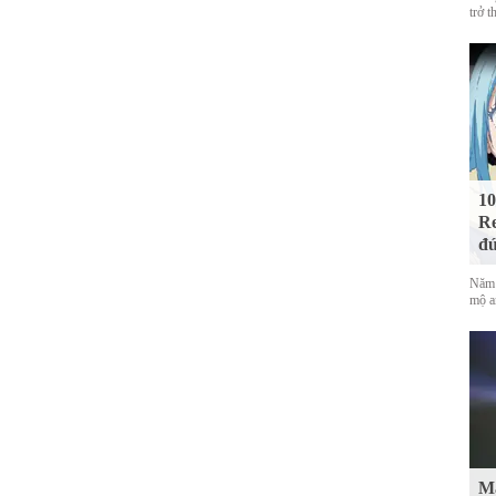
trở t
10
Re
đứ
Năm 
mộ a
Mà