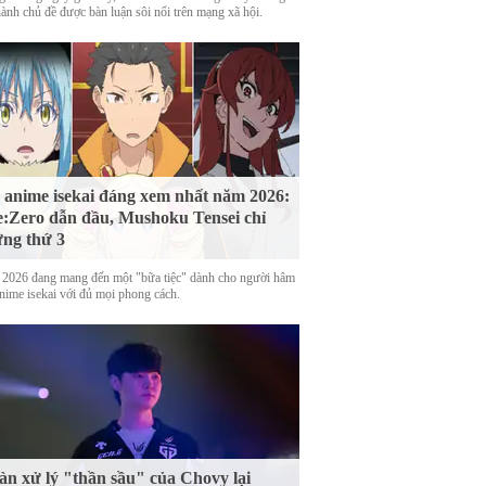
hành chủ đề được bàn luận sôi nổi trên mạng xã hội.
 anime isekai đáng xem nhất năm 2026:
:Zero dẫn đầu, Mushoku Tensei chỉ
ng thứ 3
2026 đang mang đến một "bữa tiệc" dành cho người hâm
nime isekai với đủ mọi phong cách.
n xử lý "thần sầu" của Chovy lại