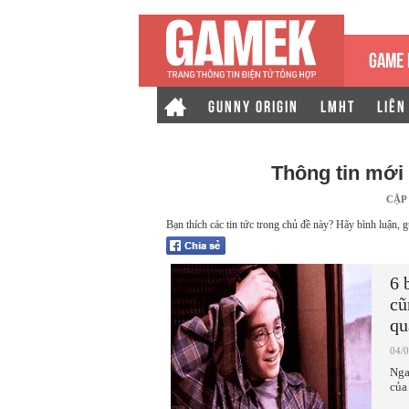
GAME 
GUNNY ORIGIN
LMHT
LIÊN
Thông tin mới
CẬP
Bạn thích các tin tức trong chủ đề này? Hãy bình luận, g
6 
cũ
qu
04/
Nga
của 