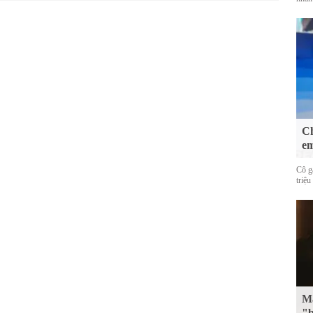
Ch
em
Cô g
triệu
Mặ
"b