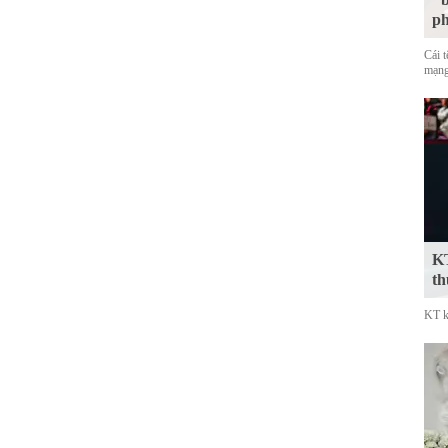
p
Cái 
mạng
KT
th
KT k