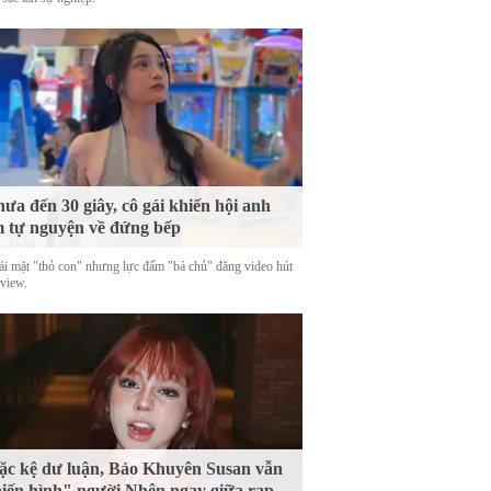
ưa đến 30 giây, cô gái khiến hội anh
 tự nguyện về đứng bếp
ái mặt "thỏ con" nhưng lực đấm "bá chủ" đăng video hút
 view.
c kệ dư luận, Bảo Khuyên Susan vẫn
iến hình" người Nhện ngay giữa rạp