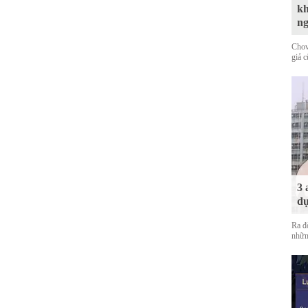
kh
n
Chov
giả 
3 
dự
Ra đ
nhữn