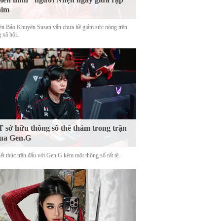
him
tên Bảo Khuyên Susan vẫn chưa hề giảm sức nóng trên
 xã hội.
 sở hữu thông số thê thảm trong trận
ua Gen.G
ết thúc trận đấu với Gen.G kèm một thông số rất tệ.