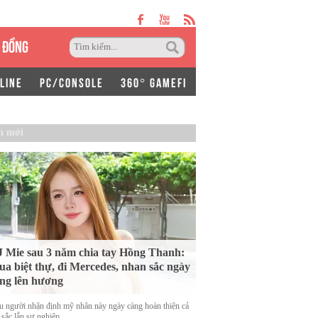
 ĐỒNG
LINE
PC/CONSOLE
360° GAMEFI
n mới
 Mie sau 3 năm chia tay Hồng Thanh:
a biệt thự, đi Mercedes, nhan sắc ngày
ng lên hương
u người nhận định mỹ nhân này ngày càng hoàn thiện cả
 sắc lẫn sự nghiệp.