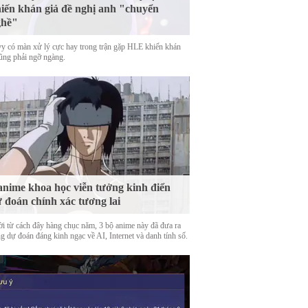
iến khán giả đề nghị anh "chuyển
ghề"
y có màn xử lý cực hay trong trận gặp HLE khiến khán
cũng phải ngỡ ngàng.
anime khoa học viễn tưởng kinh điển
 đoán chính xác tương lai
ời từ cách đây hàng chục năm, 3 bộ anime này đã đưa ra
g dự đoán đáng kinh ngạc về AI, Internet và danh tính số.