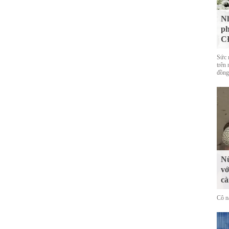
Nh
ph
CĐ
Sức 
trên 
đồng
Nữ
vớ
cà
Cô n