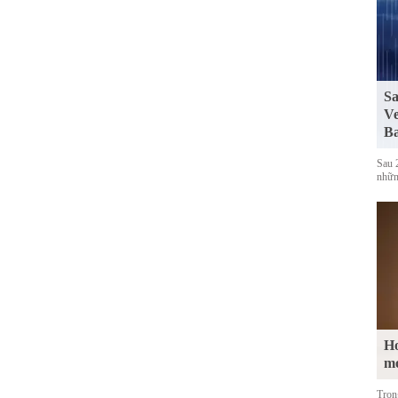
Sa
Ve
Ba
Sau 
những
Ho
m
Tron