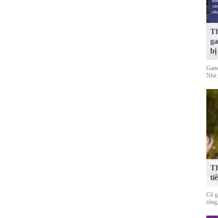
Th
ga
bị
Game
Nhà 
Th
ti
Cô gá
rộng,