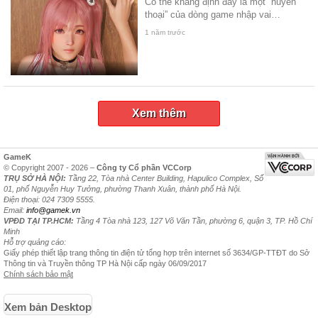
Có thể khẳng định đây là một “huyền
thoại” của dòng game nhập vai…
1 năm trước
Xem thêm
GameK
© Copyright 2007 - 2026 –
Công ty Cổ phần VCCorp
TRỤ SỞ HÀ NỘI:
Tầng 22, Tòa nhà Center Building, Hapulico Complex, Số
01, phố Nguyễn Huy Tưởng, phường Thanh Xuân, thành phố Hà Nội.
Điện thoại: 024 7309 5555.
Email:
info@gamek.vn
VPĐD TẠI TP.HCM:
Tầng 4 Tòa nhà 123, 127 Võ Văn Tần, phường 6, quận 3, TP. Hồ Chí
Minh
Hỗ trợ quảng cáo:
Giấy phép thiết lập trang thông tin điện tử tổng hợp trên internet số 3634/GP-TTĐT do Sở
Thông tin và Truyền thông TP Hà Nội cấp ngày 06/09/2017
Chính sách bảo mật
Xem bản Desktop