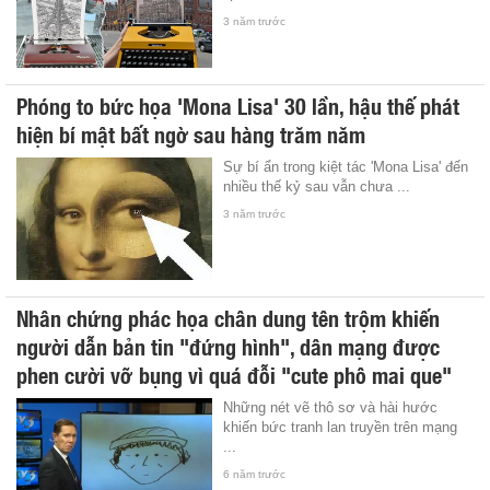
3 năm trước
Phóng to bức họa 'Mona Lisa' 30 lần, hậu thế phát
hiện bí mật bất ngờ sau hàng trăm năm
Sự bí ẩn trong kiệt tác 'Mona Lisa' đến
nhiều thế kỷ sau vẫn chưa ...
3 năm trước
Nhân chứng phác họa chân dung tên trộm khiến
người dẫn bản tin "đứng hình", dân mạng được
phen cười vỡ bụng vì quá đỗi "cute phô mai que"
Những nét vẽ thô sơ và hài hước
khiến bức tranh lan truyền trên mạng
...
6 năm trước