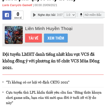
Loris CarryUs GameK
| 00:00 20/09/2021
0
Nghe đọc bài
3:07
CHIA SẺ
Liên Minh Huyền Thoại
TẢI VỀ
XEM THÊM
Đội tuyển LMHT danh tiếng nhất khu vực VCS đã
không đồng ý với phương án tổ chức VCS Mùa Đông
2021.
"T1 không có cơ hội vô địch CKTG 2021"
Cựu tuyển thủ LPL khẩn thiết yêu cầu fan "đừng thức khuya
chơi game nữa, bạn của tôi mới qua đời ở tuổi 28 vì lý do
này"