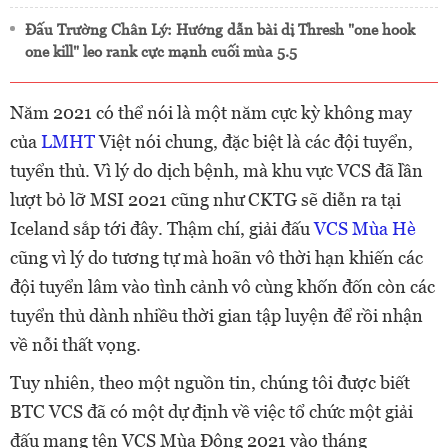
Đấu Trường Chân Lý: Hướng dẫn bài dị Thresh "one hook
one kill" leo rank cực mạnh cuối mùa 5.5
Năm 2021 có thể nói là một năm cực kỳ không may
của
LMHT
Việt nói chung, đặc biệt là các đội tuyển,
tuyển thủ. Vì lý do dịch bệnh, mà khu vực VCS đã lần
lượt bỏ lỡ MSI 2021 cũng như CKTG sẽ diễn ra tại
Iceland sắp tới đây. Thậm chí, giải đấu
VCS Mùa Hè
cũng vì lý do tương tự mà hoãn vô thời hạn khiến các
đội tuyển lâm vào tình cảnh vô cùng khốn đốn còn các
tuyển thủ dành nhiều thời gian tập luyện để rồi nhận
về nỗi thất vọng.
Tuy nhiên, theo một nguồn tin, chúng tôi được biết
BTC VCS đã có một dự định về việc tổ chức một giải
đấu mang tên VCS Mùa Đông 2021 vào tháng