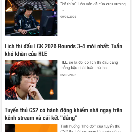
"kế thừa" luôn vấn đề của cựu vương
...
06/08/2026
Lịch thi đấu LCK 2026 Rounds 3-4 mới nhất: Tuần
khó khăn của HLE
HLE sẽ là đội có lịch thi đấu căng
thẳng bậc nhất tuần thứ hai ...
05/08/2026
Tuyển thủ CS2 có hành động khiếm nhã ngay trên
kênh stream và cái kết "đắng"
Tình huống "khó đỡ" của tuyển thủ
CS2 thu hút sự quan tâm của cộng ...