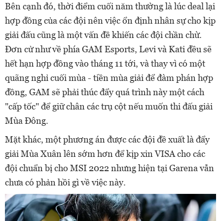
Bên cạnh đó, thời điểm cuối năm thường là lúc deal lại
hợp đồng của các đội nên việc ổn định nhân sự cho kịp
giải đấu cũng là một vấn đề khiến các đội chần chừ.
Đơn cử như về phía GAM Esports, Levi và Kati đều sẽ
hết hạn hợp đồng vào tháng 11 tới, và thay vì có một
quãng nghỉ cuối mùa - tiền mùa giải để đàm phán hợp
đồng, GAM sẽ phải thúc đẩy quá trình này một cách
"cấp tốc" để giữ chân các trụ cột nếu muốn thi đấu giải
Mùa Đông.
Mặt khác, một phương án được các đội đề xuất là đẩy
giải Mùa Xuân lên sớm hơn để kịp xin VISA cho các
đội chuẩn bị cho MSI 2022 nhưng hiện tại Garena vẫn
chưa có phản hồi gì về việc này.