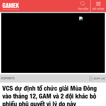
TÌM KIẾM
MỞ RỘNG
ESPORTS
QUAY LẠI
VCS dự định tổ chức giải Mùa Đông
vào tháng 12, GAM và 2 đội khác bỏ
phiếu phủ quyết vì lý do này