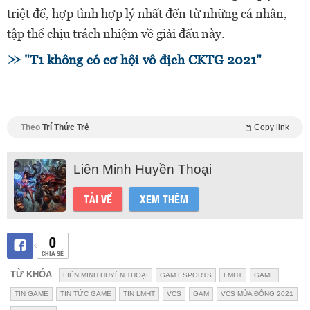
triệt để, hợp tình hợp lý nhất đến từ những cá nhân,
tập thể chịu trách nhiệm về giải đấu này.
"T1 không có cơ hội vô địch CKTG 2021"
Theo
Trí Thức Trẻ
Copy link
Liên Minh Huyền Thoại
TẢI VỀ
XEM THÊM
0
CHIA SẺ
TỪ KHÓA
LIÊN MINH HUYỀN THOẠI
GAM ESPORTS
LMHT
GAME
TIN GAME
TIN TỨC GAME
TIN LMHT
VCS
GAM
VCS MÙA ĐÔNG 2021