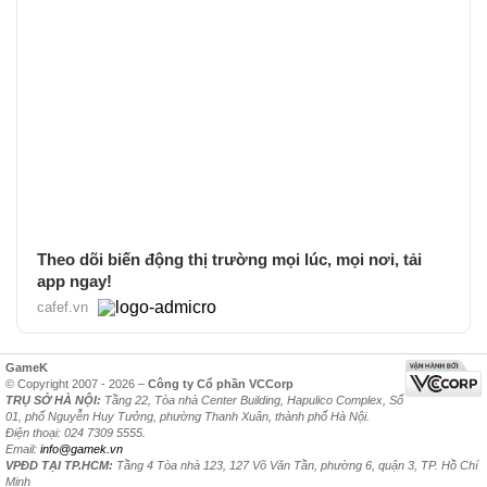
Theo dõi biến động thị trường mọi lúc, mọi nơi, tải
app ngay!
cafef.vn
GameK
© Copyright 2007 - 2026 –
Công ty Cổ phần VCCorp
TRỤ SỞ HÀ NỘI:
Tầng 22, Tòa nhà Center Building, Hapulico Complex, Số
01, phố Nguyễn Huy Tưởng, phường Thanh Xuân, thành phố Hà Nội.
Điện thoại: 024 7309 5555.
Email:
info@gamek.vn
VPĐD TẠI TP.HCM:
Tầng 4 Tòa nhà 123, 127 Võ Văn Tần, phường 6, quận 3, TP. Hồ Chí
Minh