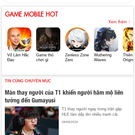
GAME MOBILE HOT
Xem thêm
Võ Lâm Hắc
Game thủ
Zenless Zone
Wuthering
Thiên 
Đạo
chơi gì
Zero
Waves
Origin
TIN CÙNG CHUYÊN MỤC
Màn thay người của T1 khiến người hâm mộ liên
tưởng đến Gumayusi
T1 thay người ngay trong trận gặp
HLE làm dấy lên nhiều tranh cãi.
08/08/2026