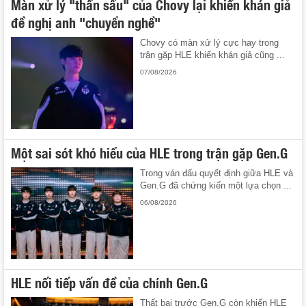
Màn xử lý "thần sầu" của Chovy lại khiến khán giả
đề nghị anh "chuyển nghề"
Chovy có màn xử lý cực hay trong
trận gặp HLE khiến khán giả cũng ...
07/08/2026
Một sai sót khó hiểu của HLE trong trận gặp Gen.G
Trong ván đấu quyết định giữa HLE và
Gen.G đã chứng kiến một lựa chọn ...
06/08/2026
HLE nối tiếp vấn đề của chính Gen.G
Thất bại trước Gen.G còn khiến HLE