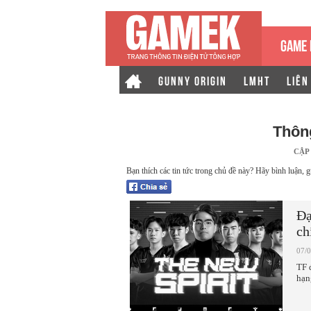
GAME 
GUNNY ORIGIN
LMHT
LIÊN
Thôn
CẬP
Bạn thích các tin tức trong chủ đề này? Hãy bình luận, g
Đạ
ch
07/
TF 
hạn