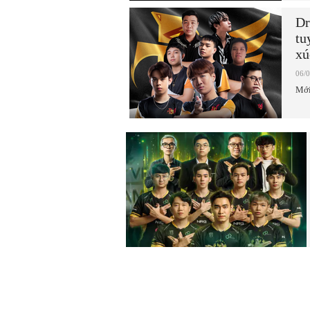
Dr
tu
xú
06/
Mới