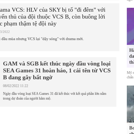
ama VCS: HLV của SKY bị tố "đi đêm" với
yển thủ của đội thuộc VCS B, còn buông lời
c phạm thậm tệ đội này
03/2022
 đầu mùa nhưng VCS lại "dậy sóng" với drama mới.
Hà
đa
th
GAM và SGB kết thúc ngày đầu vòng loại
SEA Games 31 hoàn hảo, 1 cái tên từ VCS
Mỹ n
B đang gây bất ngờ
chấn 
08/02/2022 11:22
Ngày đầu vòng loại SEA Games 31 đã kết thúc với kết quả phần lớn nằm
trong dự đoán của người hâm mộ.
Bo
ch