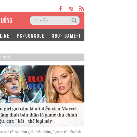
 ĐỒNG
LINE
PC/CONSOLE
360° GAMEFI
n mới
t girl gợi cảm là nữ diễn viên Marvel,
ẳng định bản thân là game thủ chính
ệu, cực "kết" thể loại này
sẻ của cô nàng hot girl khiến không ít game thủ phải bất