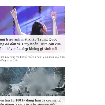
ng triệu ánh mắt khắp Trung Quốc
ng đổ dồn về 1 mỹ nhân: Đứa con của
ần nhảy múa, đẹp không gì sánh nổi
hân này đang thu hút rất nhiều sự chú ý với màn xuất hiện
động tại sự kiện.
m tấn 13.100 tỷ đang làm cả cõi mạng
ấn động: Xem đến đâu choáng đến