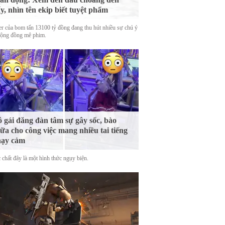
y, nhìn tên ekip biết tuyệt phẩm
ler của bom tấn 13100 tỷ đồng đang thu hút nhiều sự chú ý
cộng đồng mê phim.
 gái đăng đàn tâm sự gây sốc, bào
ữa cho công việc mang nhiều tai tiếng
hạy cảm
 chất đây là một hình thức ngụy biện.