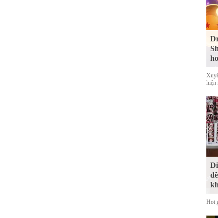
Dr
Sh
ho
Xuyê
hiện
Di
đề
kh
Hot 