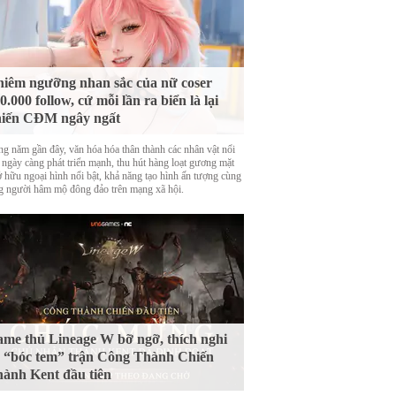
iêm ngưỡng nhan sắc của nữ coser
0.000 follow, cứ mỗi lần ra biển là lại
iến CĐM ngây ngất
g năm gần đây, văn hóa hóa thân thành các nhân vật nổi
g ngày càng phát triển mạnh, thu hút hàng loạt gương mặt
ở hữu ngoại hình nổi bật, khả năng tạo hình ấn tượng cùng
g người hâm mộ đông đảo trên mạng xã hội.
me thủ Lineage W bỡ ngỡ, thích nghi
 “bóc tem” trận Công Thành Chiến
ành Kent đầu tiên