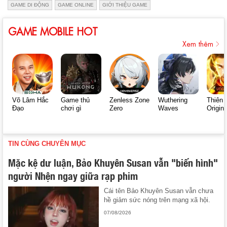
GAME DI ĐỘNG
GAME ONLINE
GIỚI THIỆU GAME
GAME MOBILE HOT
Xem thêm
Võ Lâm Hắc
Game thủ
Zenless Zone
Wuthering
Thiên 
Đạo
chơi gì
Zero
Waves
Origin
TIN CÙNG CHUYÊN MỤC
Mặc kệ dư luận, Bảo Khuyên Susan vẫn "biến hình"
người Nhện ngay giữa rạp phim
Cái tên Bảo Khuyên Susan vẫn chưa
hề giảm sức nóng trên mạng xã hội.
07/08/2026