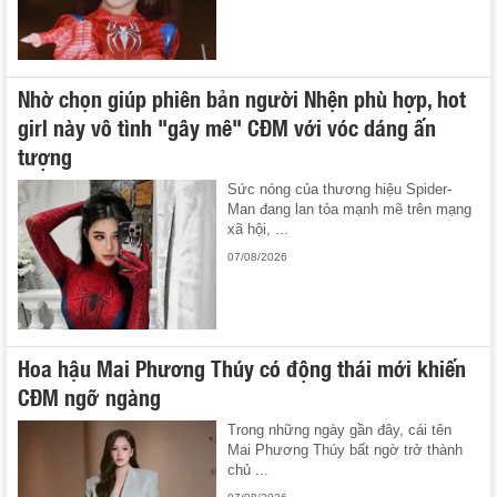
Nhờ chọn giúp phiên bản người Nhện phù hợp, hot
girl này vô tình "gây mê" CĐM với vóc dáng ấn
tượng
Sức nóng của thương hiệu Spider-
Man đang lan tỏa mạnh mẽ trên mạng
xã hội, ...
07/08/2026
Hoa hậu Mai Phương Thúy có động thái mới khiến
CĐM ngỡ ngàng
Trong những ngày gần đây, cái tên
Mai Phương Thúy bất ngờ trở thành
chủ ...