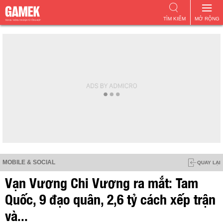
TÌM KIẾM
MỞ RỘNG
MOBILE & SOCIAL
QUAY LẠI
Vạn Vương Chi Vương ra mắt: Tam
Quốc, 9 đạo quân, 2,6 tỷ cách xếp trận
và...