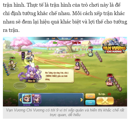
trận hình. Thực tế là trận hình của trò chơi này là để
chỉ định tướng khắc chế nhau. Mỗi cách xếp trận khác
nhau sẽ đem lại hiệu quả khác biệt và lợi thế cho tướng
ra trận.
Vạn Vương Chi Vương có tới 9 vị trí xếp quân và hiển thị khắc chế rất
trực quan, dễ hiểu