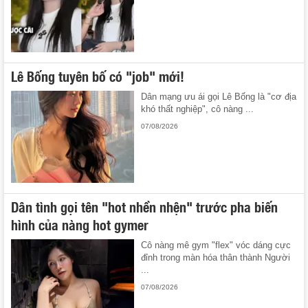
Lê Bống tuyên bố có "job" mới!
Dân mạng ưu ái gọi Lê Bống là "cơ địa
khó thất nghiệp", cô nàng ...
07/08/2026
Dân tình gọi tên "hot nhền nhện" trước pha biến
hình của nàng hot gymer
Cô nàng mê gym "flex" vóc dáng cực
đỉnh trong màn hóa thân thành Người
...
07/08/2026