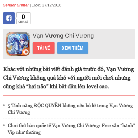
Sendor Grimer
| 16:45 27/12/2016
0
CHIA SẺ
Vạn Vương Chi Vương
TẢI VỀ
XEM THÊM
Khác với những bài viết đánh giá trước đó, Vạn Vương
Chi Vương không quá khó với người mới chơi nhưng
cũng khá “hại não” khi bắt đầu lên level cao.
5 Tính năng ĐỘC QUYỀN không nên bỏ lỡ trong Vạn Vương
Chi Vương
Chơi thử bản quốc tế Vạn Vương Chi Vương: Free vẫn “hành”
Vip như thường