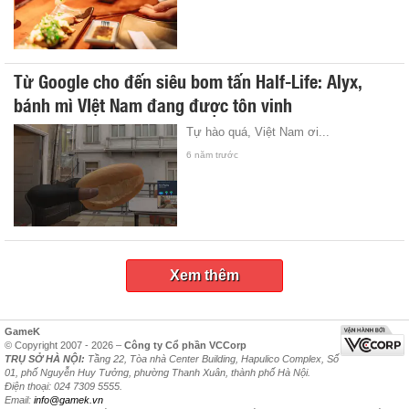
Từ Google cho đến siêu bom tấn Half-Life: Alyx,
bánh mì VIệt Nam đang được tôn vinh
Tự hào quá, Việt Nam ơi...
6 năm trước
Xem thêm
GameK
© Copyright 2007 - 2026 –
Công ty Cổ phần VCCorp
TRỤ SỞ HÀ NỘI:
Tầng 22, Tòa nhà Center Building, Hapulico Complex, Số
01, phố Nguyễn Huy Tưởng, phường Thanh Xuân, thành phố Hà Nội.
Điện thoại: 024 7309 5555.
Email:
info@gamek.vn