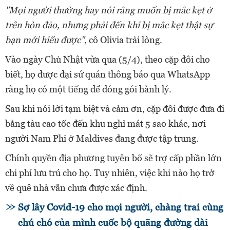
"Mọi người thường hay nói rằng muốn bị mắc kẹt ở
trên hòn đảo, nhưng phải đến khi bị mắc kẹt thật sự
bạn mới hiểu được"
, cô Olivia trải lòng.
Vào ngày Chủ Nhật vừa qua (5/4), theo cặp đôi cho
biết, họ được đại sứ quán thông báo qua WhatsApp
rằng họ có một tiếng để đóng gói hành lý.
Sau khi nói lời tạm biệt và cảm ơn, cặp đôi được đưa đi
bằng tàu cao tốc đến khu nghỉ mát 5 sao khác, nơi
người Nam Phi ở Maldives đang được tập trung.
Chính quyền địa phương tuyên bố sẽ trợ cấp phần lớn
chi phí lưu trú cho họ. Tuy nhiên, việc khi nào họ trở
về quê nhà vẫn chưa được xác định.
Sợ lây Covid-19 cho mọi người, chàng trai cùng
chú chó của mình cuốc bộ quãng đường dài