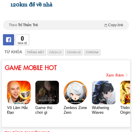
120km để về nhà
Theo
Trí Thức Trẻ
Copy link
0
CHIA SẺ
TỪ KHÓA
TRĂNG MẬT
CÁCH LY
COVID-19
CORONA
GAME MOBILE HOT
Xem thêm
Võ Lâm Hắc
Game thủ
Zenless Zone
Wuthering
Thiên 
Đạo
chơi gì
Zero
Waves
Origin