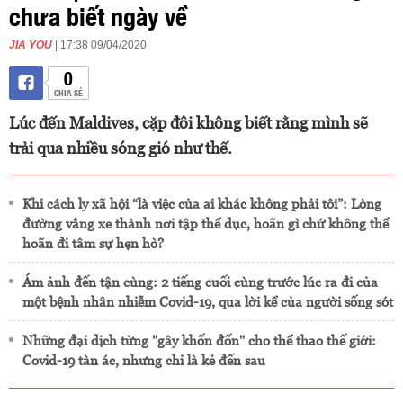
chưa biết ngày về
JIA YOU
| 17:38 09/04/2020
0
CHIA SẺ
Lúc đến Maldives, cặp đôi không biết rằng mình sẽ
trải qua nhiều sóng gió như thế.
Khi cách ly xã hội “là việc của ai khác không phải tôi”: Lòng
đường vắng xe thành nơi tập thể dục, hoãn gì chứ không thể
hoãn đi tâm sự hẹn hò?
Ám ảnh đến tận cùng: 2 tiếng cuối cùng trước lúc ra đi của
một bệnh nhân nhiễm Covid-19, qua lời kể của người sống sót
Những đại dịch từng "gây khốn đốn" cho thể thao thế giới:
Covid-19 tàn ác, nhưng chỉ là kẻ đến sau