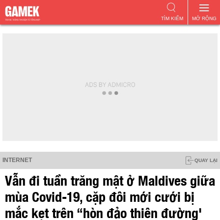
TÌM KIẾM
MỞ RỘNG
INTERNET
QUAY LẠI
Vẫn đi tuần trăng mật ở Maldives giữa
mùa Covid-19, cặp đôi mới cưới bị
mắc kẹt trên “hòn đảo thiên đường'