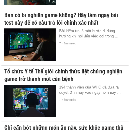
Bạn có bị nghiện game không? Hãy làm ngay bài
test này để có câu trả lời chính xác nhất
Bài kiểm tra là một bước đi đúng
hướng khi nói đến việc coi trọng ...
7 năm trước
Tổ chức Y tế Thế giới chính thức liệt chứng nghiện
game trở thành một căn bệnh
194 thành viên của WHO đã đưa ra
quyết định này vào ngày hôm nay ...
7 năm trước
Chỉ cần bớt những món ăn này, sức khỏe game thủ