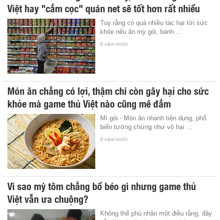
Việt hay "cắm cọc" quán net sẽ tốt hơn rất nhiều
Tuy rằng có quá nhiều tác hại tới sức
khỏe nếu ăn mỳ gói, bánh ...
8 năm trước
Món ăn chẳng có lợi, thậm chí còn gây hại cho sức
khỏe mà game thủ Việt nào cũng mê đắm
Mì gói - Món ăn nhanh tiện dụng, phổ
biến tưởng chừng như vô hại ...
9 năm trước
Vì sao mỳ tôm chẳng bổ béo gì nhưng game thủ
Việt vẫn ưa chuộng?
Không thể phủ nhận một điều rằng, đây