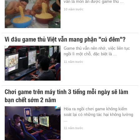
vẫn là món ăn được game thủ ...
10 năm trước
Vì đâu game thủ Việt vẫn mang phận "cú đêm"?
Game thủ vẫn nên nhớ, việc liên tục
ngồi lì một chỗ, đặc biệt là ...
11 năm trước
Chơi game trên máy tính 3 tiếng mỗi ngày sẽ làm
bạn chết sớm 2 năm
Hóa ra ngồi chơi game không kiểm
soát lại có những tác hại không lường
...
11 năm trước