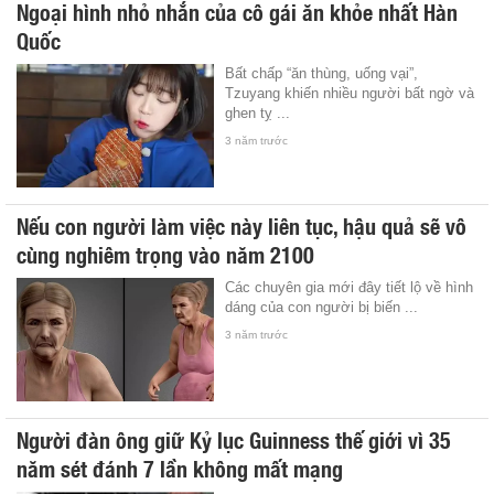
Ngoại hình nhỏ nhắn của cô gái ăn khỏe nhất Hàn
Quốc
Bất chấp “ăn thùng, uống vại”,
Tzuyang khiến nhiều người bất ngờ và
ghen tỵ ...
3 năm trước
Nếu con người làm việc này liên tục, hậu quả sẽ vô
cùng nghiêm trọng vào năm 2100
Các chuyên gia mới đây tiết lộ về hình
dáng của con người bị biến ...
3 năm trước
Người đàn ông giữ Kỷ lục Guinness thế giới vì 35
năm sét đánh 7 lần không mất mạng