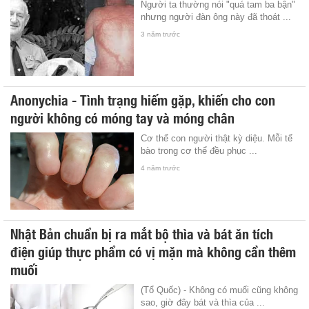
Người ta thường nói "quá tam ba bận"
nhưng người đàn ông này đã thoát ...
3 năm trước
Anonychia - Tình trạng hiếm gặp, khiến cho con
người không có móng tay và móng chân
Cơ thể con người thật kỳ diệu. Mỗi tế
bào trong cơ thể đều phục ...
4 năm trước
Nhật Bản chuẩn bị ra mắt bộ thìa và bát ăn tích
điện giúp thực phẩm có vị mặn mà không cần thêm
muối
(Tổ Quốc) - Không có muối cũng không
sao, giờ đây bát và thìa của ...