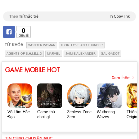
Theo
Trí thức trẻ
Copy link
0
CHIA SẺ
TỪ KHÓA
WONDER WOMAN
THOR: LOVE AND THUNDER
AGENTS OF S.H.I.E.L.D
MARVEL
JAIMIE ALEXANDER
GAL GADOT
GAME MOBILE HOT
Xem thêm
Võ Lâm Hắc
Game thủ
Zenless Zone
Wuthering
Thiên 
Đạo
chơi gì
Zero
Waves
Origin
TIN CÙNG CHUYÊN MỤC