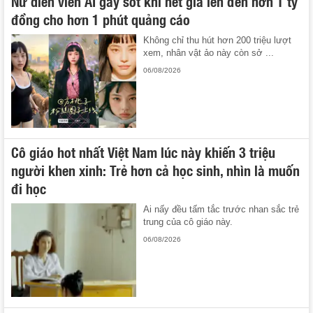
Nữ diễn viên AI gây sốt khi hét giá lên đến hơn 1 tỷ
đồng cho hơn 1 phút quảng cáo
Không chỉ thu hút hơn 200 triệu lượt
xem, nhân vật ảo này còn sở ...
06/08/2026
Cô giáo hot nhất Việt Nam lúc này khiến 3 triệu
người khen xinh: Trẻ hơn cả học sinh, nhìn là muốn
đi học
Ai nấy đều tấm tắc trước nhan sắc trẻ
trung của cô giáo này.
06/08/2026