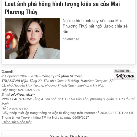
Loạt ảnh phá hỏng hình tượng kiêu sa của Mai
Phương Thúy
Những hình ảnh gây sốc của Mai
Phương Thuý bất ngờ được chia sẻ
rầm ...
06/08/2026
GameK
© Copyright 2007 - 2026 –
Công ty Cổ phần VCCorp
TRỤ SỞ HÀ NỘI:
Tầng 22, Tòa nhà Center Building, Hapulico Complex, Số
01, phố Nguyễn Huy Tưởng, phường Thanh Xuân, thành phố Hà Nội.
Điện thoại: 024 7309 5555.
Email:
info@gamek.vn
VPĐD TẠI TP.HCM:
Tầng 4 Tòa nhà 123, 127 Võ Văn Tần, phường 6, quận 3, TP. Hồ Chí
Minh
Hỗ trợ quảng cáo:
Giấy phép thiết lập trang thông tin điện tử tổng hợp trên internet số 3634/GP-TTĐT do Sở
Thông tin và Truyền thông TP Hà Nội cấp ngày 06/09/2017
Chính sách bảo mật
Xem bản Desktop