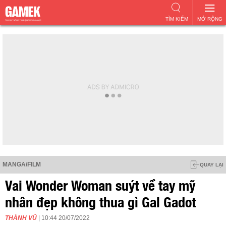
TÌM KIẾM
MỞ RỘNG
MANGA/FILM
QUAY LẠI
Vai Wonder Woman suýt về tay mỹ
nhân đẹp không thua gì Gal Gadot
THÀNH VŨ
| 10:44 20/07/2022