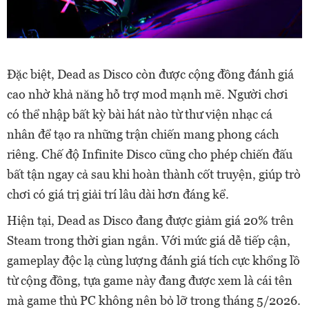
Đặc biệt, Dead as Disco còn được cộng đồng đánh giá
cao nhờ khả năng hỗ trợ mod mạnh mẽ. Người chơi
có thể nhập bất kỳ bài hát nào từ thư viện nhạc cá
nhân để tạo ra những trận chiến mang phong cách
riêng. Chế độ Infinite Disco cũng cho phép chiến đấu
bất tận ngay cả sau khi hoàn thành cốt truyện, giúp trò
chơi có giá trị giải trí lâu dài hơn đáng kể.
Hiện tại, Dead as Disco đang được giảm giá 20% trên
Steam trong thời gian ngắn. Với mức giá dễ tiếp cận,
gameplay độc lạ cùng lượng đánh giá tích cực khổng lồ
từ cộng đồng, tựa game này đang được xem là cái tên
mà game thủ PC không nên bỏ lỡ trong tháng 5/2026.