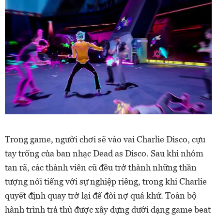
Trong game, người chơi sẽ vào vai Charlie Disco, cựu
tay trống của ban nhạc Dead as Disco. Sau khi nhóm
tan rã, các thành viên cũ đều trở thành những thần
tượng nổi tiếng với sự nghiệp riêng, trong khi Charlie
quyết định quay trở lại để đòi nợ quá khứ. Toàn bộ
hành trình trả thù được xây dựng dưới dạng game beat