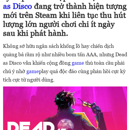
as Disco
đang trở thành hiện tượng
mới trên Steam khi liên tục thu hút
lượng lớn người chơi chỉ ít ngày
sau khi phát hành.
Không sở hữu ngân sách khổng lồ hay chiến dịch
quảng bá rầm rộ như nhiều bom tấn AAA, nhưng Dead
as Disco vẫn khiến cộng đồng
game
thủ toàn cầu phải
chú ý nhờ
game
play quá độc đáo cùng phản hồi cực kỳ
tích cực từ người dùng.