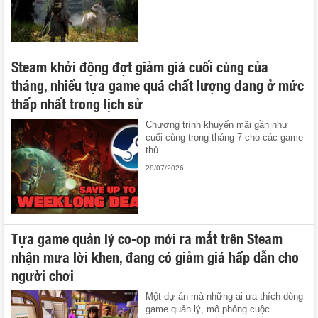
Steam khởi động đợt giảm giá cuối cùng của
tháng, nhiều tựa game quá chất lượng đang ở mức
thấp nhất trong lịch sử
Chương trình khuyến mãi gần như
cuối cùng trong tháng 7 cho các game
thủ ...
28/07/2026
Tựa game quản lý co-op mới ra mắt trên Steam
nhận mưa lời khen, đang có giảm giá hấp dẫn cho
người chơi
Một dự án mà những ai ưa thích dòng
game quản lý, mô phỏng cuộc ...