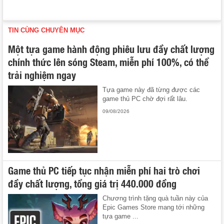
TIN CÙNG CHUYÊN MỤC
Một tựa game hành động phiêu lưu đầy chất lượng
chính thức lên sóng Steam, miễn phí 100%, có thể
trải nghiệm ngay
Tựa game này đã từng được các
game thủ PC chờ đợi rất lâu.
09/08/2026
Game thủ PC tiếp tục nhận miễn phí hai trò chơi
đầy chất lượng, tổng giá trị 440.000 đồng
Chương trình tặng quà tuần này của
Epic Games Store mang tới những
tựa game ...