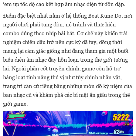
‘em up tốc độ cao kết hợp âm nhạc điện tử dồn dập.
Điểm đặc biệt nhất nằm ở hệ thống Beat Kune Do, nơi
người chơi phải tung đòn, né tránh và thực hiện
combo đúng theo nhịp bài hát. Cơ chế này khiến trải
nghiệm chiến đấu trở nên cực kỳ đã tay, đồng thời
mang lại cảm giác giống như đang tham gia một buổi
biểu diễn âm nhạc đầy hỗn loạn trong thế giới tương
lai. Ngoài phần cốt truyện chính, game còn hỗ trợ
hàng loạt tính năng thú vị như tùy chỉnh nhân vật,
trang trí căn cứ riêng bằng những món đồ kỷ niệm của
ban nhạc cũ và khám phá các bí mật ẩn giấu trong thế
giới game.