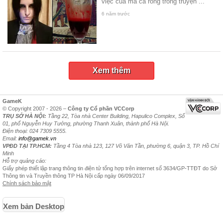
việc của ma cà rồng trong truyện ...
6 năm trước
Xem thêm
GameK
© Copyright 2007 - 2026 –
Công ty Cổ phần VCCorp
TRỤ SỞ HÀ NỘI:
Tầng 22, Tòa nhà Center Building, Hapulico Complex, Số
01, phố Nguyễn Huy Tưởng, phường Thanh Xuân, thành phố Hà Nội.
Điện thoại: 024 7309 5555.
Email:
info@gamek.vn
VPĐD TẠI TP.HCM:
Tầng 4 Tòa nhà 123, 127 Võ Văn Tần, phường 6, quận 3, TP. Hồ Chí
Minh
Hỗ trợ quảng cáo:
Giấy phép thiết lập trang thông tin điện tử tổng hợp trên internet số 3634/GP-TTĐT do Sở
Thông tin và Truyền thông TP Hà Nội cấp ngày 06/09/2017
Chính sách bảo mật
Xem bản Desktop