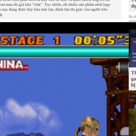
tìm mua dù giá khá “chát”. Tuy nhiên, rất nhiều sản phẩm nhái lego
dự
n nay đang được bày bán tràn lan, đánh lừa thị giác của người tiêu
g.
Ra đ
nhữn
Th
ga
bị
Game
Nhà 