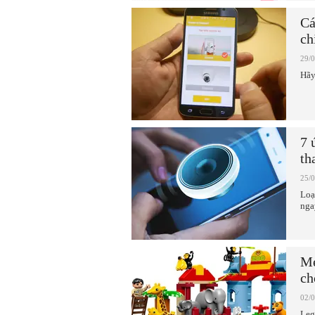
Cá
ch
29/
Hãy
7 
th
25/
Loạ
nga
Mẹ
ch
02/
Leg