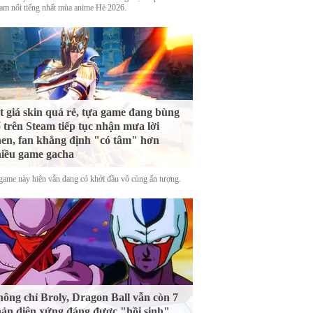
nam nổi tiếng nhất mùa anime Hè 2026.
t giá skin quá rẻ, tựa game đang bùng
 trên Steam tiếp tục nhận mưa lời
en, fan khẳng định "có tâm" hơn
iều game gacha
game này hiện vẫn đang có khởi đầu vô cùng ấn tượng.
ông chỉ Broly, Dragon Ball vẫn còn 7
ản diện xứng đáng được "hồi sinh"