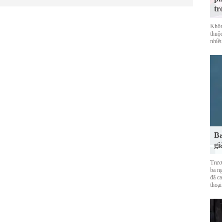
tr
Khôn
thuộ
nhiề
Ba
gi
Trươ
ba ng
đã ca
thoại