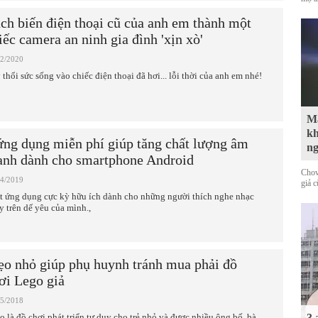
ch biến điện thoại cũ của anh em thành một
iếc camera an ninh gia đình 'xịn xò'
02/2020
 thổi sức sống vào chiếc điện thoại đã hơi... lỗi thời của anh em nhé!
Mà
kh
ứng dụng miễn phí giúp tăng chất lượng âm
n
anh dành cho smartphone Android
Chov
04/2019
giả 
t ứng dụng cực kỳ hữu ích dành cho những người thích nghe nhạc
y trên dế yêu của mình.,
o nhỏ giúp phụ huynh tránh mua phải đồ
ơi Lego giả
05/2018
o là đồ chơi phát triển tư duy cho trẻ nhỏ và được nhiều ông bố, bà
3 