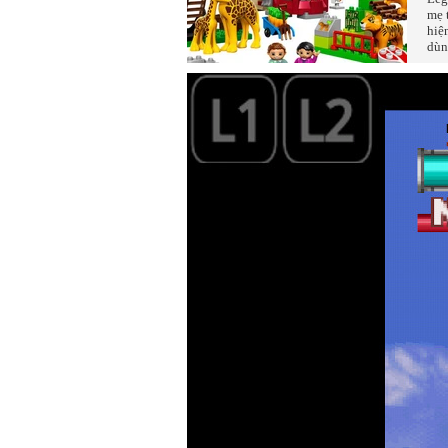
mẹ 
hiệ
dùn