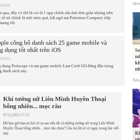
vật 
02/2016
n qua, đây có thể là coi là 1 app chỉnh sửa ảnh đơn giản nhưng trên
c tế nó chính là một món quà, bất ngờ mà Pokemon Company tiếp
 mang tới.
ple công bố danh sách 25 game mobile và
g dụng tốt nhất trên iOS
Se
nổ
12/2015
kh
 dụng Periscope và tựa game mobile Lara Croft GO đứng đầu trong
nh
g danh sách này.
Tựa 
Khi tướng nữ Liên Minh Huyền Thoại
bỗng nhiên... mọc râu
07/12/2015 17:25
Đã bao giờ bạn tự hỏi sẽ ra sao nếu tất cả những tướng nữ trong Liên Minh
Huyền Thoại bỗng nhiên... mọc râu chưa? Câu trả lời sẽ có ngay trong bài viết
Kh
này.
ph