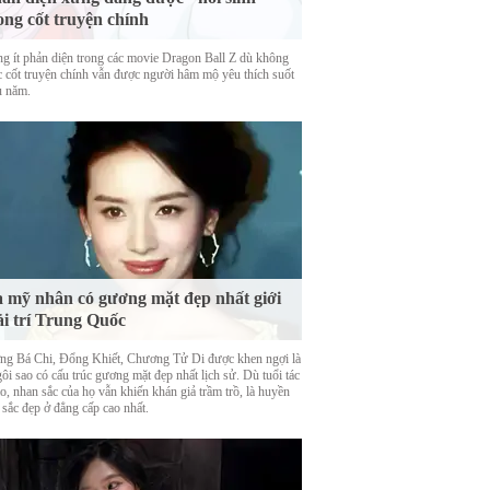
ong cốt truyện chính
g ít phản diện trong các movie Dragon Ball Z dù không
c cốt truyện chính vẫn được người hâm mộ yêu thích suốt
u năm.
 mỹ nhân có gương mặt đẹp nhất giới
ải trí Trung Quốc
ng Bá Chi, Đổng Khiết, Chương Tử Di được khen ngợi là
ôi sao có cấu trúc gương mặt đẹp nhất lịch sử. Dù tuổi tác
o, nhan sắc của họ vẫn khiến khán giả trầm trồ, là huyền
 sắc đẹp ở đẳng cấp cao nhất.