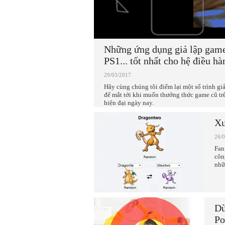
Những ứng dụng giả lập gam
PS1... tốt nhất cho hệ điều h
29/03/2017
Hãy cùng chúng tôi điểm lại một số trình giả
để mắt tới khi muốn thưởng thức game cũ tr
hiện đại ngày nay.
Xu
26/
Fan
côn
nhữ
Dù
P