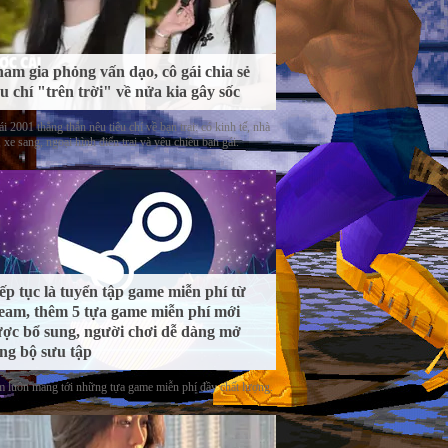
am gia phỏng vấn dạo, cô gái chia sẻ
êu chí "trên trời" về nửa kia gây sốc
i 2001 thẳng thắn nêu tiêu chí về bạn trai: có kinh tế, nhà
 xe sang, ngoại hình điển trai và yêu chiều bạn gái.
ếp tục là tuyển tập game miễn phí từ
eam, thêm 5 tựa game miễn phí mới
ợc bổ sung, người chơi dễ dàng mở
ng bộ sưu tập
m luôn mang tới những tựa game miễn phí đầy chất lượng.