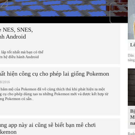
e NES, SNES,
ành Android
Lê
 lập tốt nhất mà bạn có thể
Dân 
ên hệ điều hành Android
nàng
ất hiện công cụ cho phép lai giống Pokemon
08/2016
 hâm mộ của Pokemon đã vô cùng thích thú khi phát hiện ra một
g cụ cho phép dùng tạo ra những Pokemon mới và được kết hợp từ
ng Pokemon có sẵn.
Bị
Mu
na
ng app này ai cũng sẽ biết bạn mê chơi
okemon
Rude