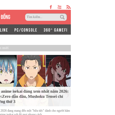
 ĐỒNG
LINE
PC/CONSOLE
360° GAMEFI
n mới
 anime isekai đáng xem nhất năm 2026:
:Zero dẫn đầu, Mushoku Tensei chỉ
ng thứ 3
2026 đang mang đến một "bữa tiệc" dành cho người hâm
nime isekai với đủ mọi phong cách.