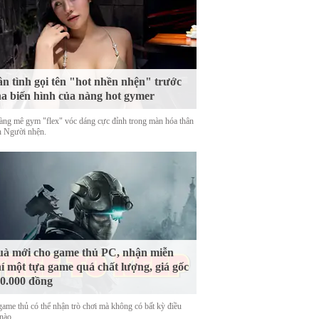
n tình gọi tên "hot nhền nhện" trước
a biến hình của nàng hot gymer
àng mê gym "flex" vóc dáng cực đỉnh trong màn hóa thân
h Người nhện.
à mới cho game thủ PC, nhận miễn
í một tựa game quá chất lượng, giá gốc
0.000 đồng
game thủ có thể nhận trò chơi mà không có bất kỳ điều
nào.