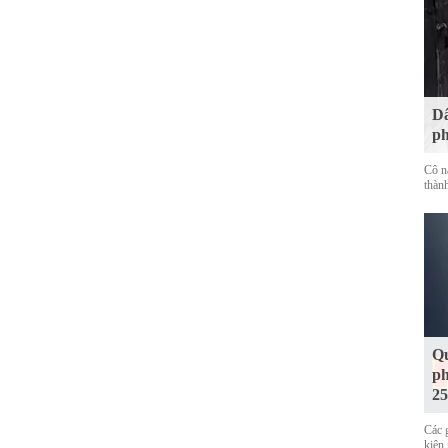
Dâ
ph
Cô n
thàn
Qu
ph
25
Các 
kiện 