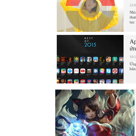
25/
Nhì
thự
tục
Ap
ứn
10/
Ứng
bản