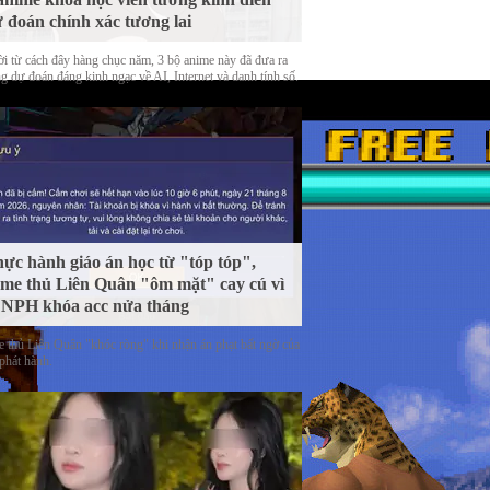
 đoán chính xác tương lai
ời từ cách đây hàng chục năm, 3 bộ anime này đã đưa ra
g dự đoán đáng kinh ngạc về AI, Internet và danh tính số.
ực hành giáo án học từ "tóp tóp",
me thủ Liên Quân "ôm mặt" cay cú vì
 NPH khóa acc nửa tháng
 thủ Liên Quân "khóc ròng" khi nhận án phạt bất ngờ của
phát hành.