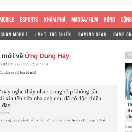
MOBILE
ESPORTS
KHÁM PHÁ
MANGA/FILM
HÓNG
CỘNG
 QUÂN MOBILE
LMHT: TỐC CHIẾN
GAMING GEAR
GAME ON
n mới về
Ứng Dụng Hay
Ti
 NHẬT
Thứ sáu, 15/05/2020 14:54
ửi, chia sẻ với bạn bè nhé!
 nay nghe thấy nhạc trong clip không cần
ải xin tên nữa nha anh em, đã có độc chiêu
i đây
10
Re
05/2020
đứ
 không cần phải đi hỏi khắp nơi tên bài nhạc trong clip là gì nữa rồi.
Năm 
mộ a