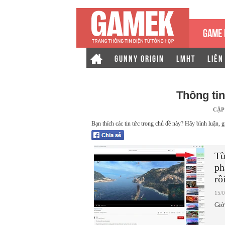
GAME 
GUNNY ORIGIN
LMHT
LIÊN
Thông ti
CẬP
Bạn thích các tin tức trong chủ đề này? Hãy bình luận, g
Từ
ph
rồ
15/
Giờ