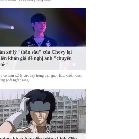
n xử lý "thần sầu" của Chovy lại
iến khán giả đề nghị anh "chuyển
ghề"
y có màn xử lý cực hay trong trận gặp HLE khiến khán
cũng phải ngỡ ngàng.
anime khoa học viễn tưởng kinh điển