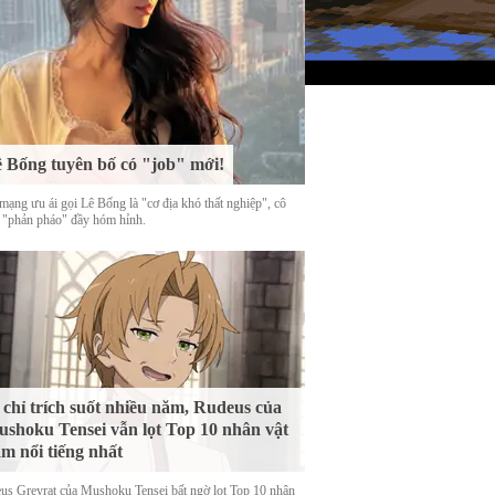
 Bống tuyên bố có "job" mới!
mạng ưu ái gọi Lê Bống là "cơ địa khó thất nghiệp", cô
 "phản pháo" đầy hóm hỉnh.
 chỉ trích suốt nhiều năm, Rudeus của
shoku Tensei vẫn lọt Top 10 nhân vật
m nổi tiếng nhất
us Greyrat của Mushoku Tensei bất ngờ lọt Top 10 nhân