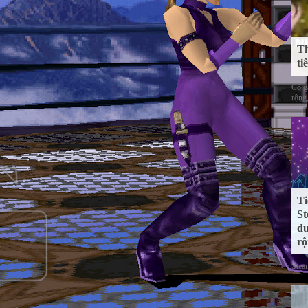
Th
ti
Cô gá
rộng,
Ti
St
đư
rộ
Stea