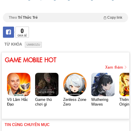
Theo
Trí Thức Trẻ
Copy link
0
CHIA SẺ
TỪ KHÓA
UMIBOZU
GAME MOBILE HOT
Xem thêm
Võ Lâm Hắc
Game thủ
Zenless Zone
Wuthering
Thiên 
Đạo
chơi gì
Zero
Waves
Origin
TIN CÙNG CHUYÊN MỤC