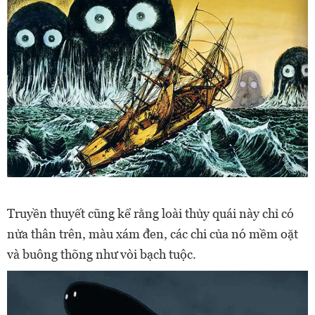
Truyền thuyết cũng kể rằng loài thủy quái này chỉ có
nửa thân trên, màu xám đen, các chi của nó mềm oặt
và buông thõng như vòi bạch tuộc.