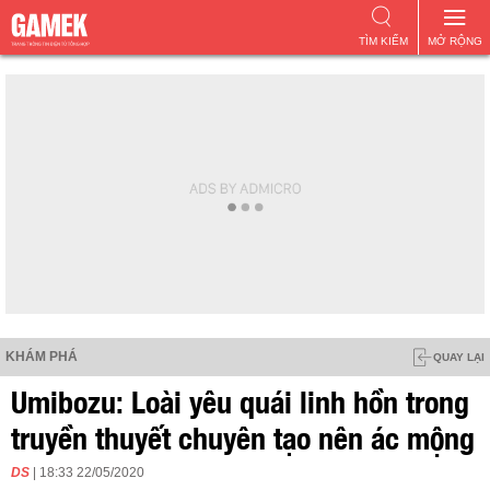
TÌM KIẾM
MỞ RỘNG
KHÁM PHÁ
QUAY LẠI
Umibozu: Loài yêu quái linh hồn trong
truyền thuyết chuyên tạo nên ác mộng
DS
| 18:33 22/05/2020