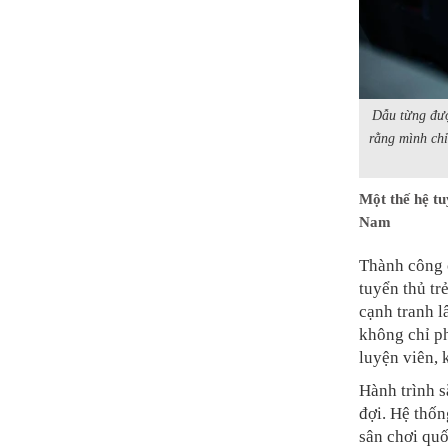
Dẫu từng đượ
rằng mình ch
Một thế hệ t
Nam
Thành công 
tuyển thủ tr
cạnh tranh l
không chỉ p
luyện viên, 
Hành trình s
đợi. Hệ thốn
sân chơi quố