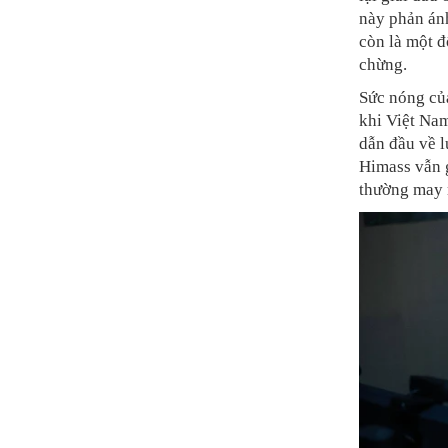
này phản án
còn là một đ
chừng.
Sức nóng củ
khi Việt Na
dẫn đầu về l
Himass vẫn g
thường may 