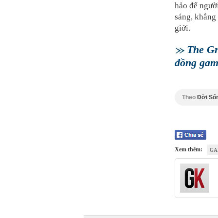
hảo để ngườ
sáng, khẳng 
giới.
The Gr
đồng game
Theo
Đời Số
Xem thêm:
GA