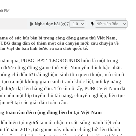
:00 PM
3:07
Nghe đọc bài
ame có sức hút bền bỉ trong cộng đồng game thủ Việt Nam,
UBG đang dần có thêm một câu chuyện mới: câu chuyện về
hủ Việt đủ bản lĩnh bước ra sân chơi quốc tế.
u năm qua, PUBG: BATTLEGROUNDS luôn là một trong
ên được cộng đồng game thủ Việt Nam yêu thích bậc nhất.
hông chỉ đến từ trải nghiệm sinh tồn quen thuộc, mà còn ở
i tạo ra một không gian cạnh tranh khốc liệt, nơi kỹ năng
ật được đặt lên hàng đầu. Từ cái nôi ấy, PUBG Việt Nam đã
nh nên một lớp tuyển thủ tài năng, chuyên nghiệp, liên tục
ậm nét tại các giải đấu toàn cầu.
ng toàn cầu đến cộng đồng bền bỉ tại Việt Nam
ến hiện tại người ta mới nhận ra sức sống mãnh liệt của
i từ năm 2017, tựa game này nhanh chóng bứt lên thành