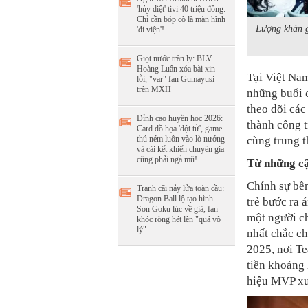
'hủy diệt' tivi 40 triệu đồng:
Chỉ cần bóp cò là màn hình
Lượng khán g
'đi viện'!
Giọt nước tràn ly: BLV
Hoàng Luân xóa bài xin
Tại Việt Na
lỗi, "var" fan Gumayusi
trên MXH
những buổi 
theo dõi các
Đỉnh cao huyền học 2026:
thành công 
Card đồ họa 'đột tử', game
cùng trung t
thủ ném luôn vào lò nướng
và cái kết khiến chuyên gia
cũng phải ngả mũ!
Từ những cậu
Chính sự bề
Tranh cãi nảy lửa toàn cầu:
Dragon Ball lộ tạo hình
trẻ bước ra 
Son Goku lúc về già, fan
một người ch
khóc ròng hét lên "quá vô
lý"
nhất chắc ch
2025, nơi T
tiền khoáng 
hiệu MVP xu