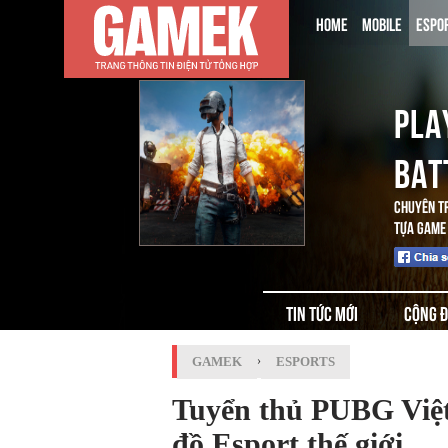
HOME
MOBILE
ESPO
PLA
BAT
CHUYÊN T
TỰA GAME 
TIN TỨC MỚI
CỘNG 
GAMEK
›
ESPORTS
Tuyển thủ PUBG Việt
đồ Esport thế giới