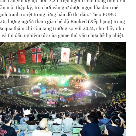
oàn cầu với kỷ lục hơn 3,25 triệu người chơi đồng thời trên
ần một thập kỷ, trò chơi vẫn giữ được ngọn lửa đam mê
ạnh tranh rõ rệt trong từng bản đồ thi đấu. Theo PUBG
6, lượng người tham gia chế độ Ranked (Xếp hạng) trong
a qua thậm chí còn tăng trưởng so với 2024, cho thấy nhu
 và thi đấu nghiêm túc của game thủ vẫn chưa hề hạ nhiệt.