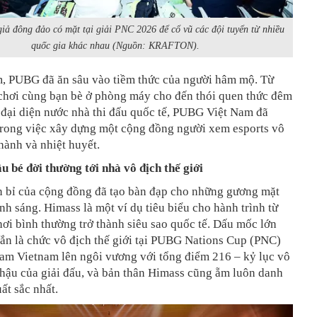
iả đông đảo có mặt tại giải PNC 2026 để cổ vũ các đội tuyển từ nhiều
quốc gia khác nhau (Nguồn: KRAFTON).
m, PUBG đã ăn sâu vào tiềm thức của người hâm mộ. Từ
chơi cùng bạn bè ở phòng máy cho đến thói quen thức đêm
 đại diện nước nhà thi đấu quốc tế, PUBG Việt Nam đã
trong việc xây dựng một cộng đồng người xem esports vô
hành và nhiệt huyết.
 bé đời thường tới nhà vô địch thế giới
n bỉ của cộng đồng đã tạo bàn đạp cho những gương mặt
ánh sáng. Himass là một ví dụ tiêu biểu cho hành trình từ
ơi bình thường trở thành siêu sao quốc tế. Dấu mốc lớn
ắn là chức vô địch thế giới tại PUBG Nations Cup (PNC)
eam Vietnam lên ngôi vương với tổng điểm 216 – kỷ lục vô
hậu của giải đấu, và bản thân Himass cũng ẵm luôn danh
ất sắc nhất.