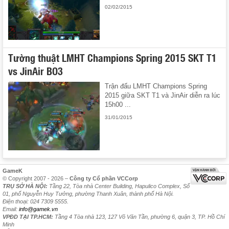
02/02/2015
Tường thuật LMHT Champions Spring 2015 SKT T1
vs JinAir BO3
Trận đấu LMHT Champions Spring
2015 giữa SKT T1 và JinAir diễn ra lúc
15h00 ...
31/01/2015
GameK
© Copyright 2007 - 2026 –
Công ty Cổ phần VCCorp
TRỤ SỞ HÀ NỘI:
Tầng 22, Tòa nhà Center Building, Hapulico Complex, Số
01, phố Nguyễn Huy Tưởng, phường Thanh Xuân, thành phố Hà Nội.
Điện thoại: 024 7309 5555.
Email:
info@gamek.vn
VPĐD TẠI TP.HCM:
Tầng 4 Tòa nhà 123, 127 Võ Văn Tần, phường 6, quận 3, TP. Hồ Chí
Minh