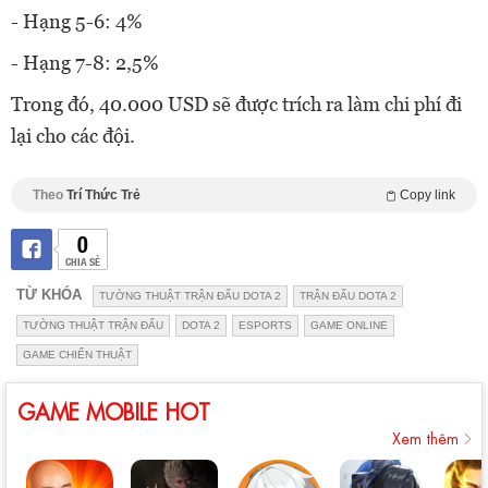
- Hạng 5-6: 4%
- Hạng 7-8: 2,5%
Trong đó, 40.000 USD sẽ được trích ra làm chi phí đi
lại cho các đội.
Theo
Trí Thức Trẻ
Copy link
0
CHIA SẺ
TỪ KHÓA
TƯỜNG THUẬT TRẬN ĐẤU DOTA 2
TRẬN ĐẤU DOTA 2
TƯỜNG THUẬT TRẬN ĐẤU
DOTA 2
ESPORTS
GAME ONLINE
GAME CHIẾN THUẬT
GAME MOBILE HOT
Xem thêm