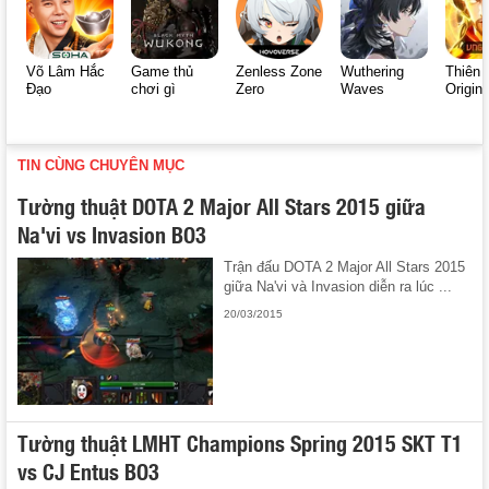
Võ Lâm Hắc
Game thủ
Zenless Zone
Wuthering
Thiên 
Đạo
chơi gì
Zero
Waves
Origin
TIN CÙNG CHUYÊN MỤC
Tường thuật DOTA 2 Major All Stars 2015 giữa
Na'vi vs Invasion BO3
Trận đấu DOTA 2 Major All Stars 2015
giữa Na'vi và Invasion diễn ra lúc ...
20/03/2015
Tường thuật LMHT Champions Spring 2015 SKT T1
vs CJ Entus BO3