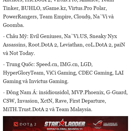
Tinker, BUHLO, xGame.kz, Virtus.Pro Polar,
PowerRangers, Team Empire, Cloud9, Na`Vi và
Goomba.
- Châu Mỹ: Evil Geniuses, Na`Vi.US, Sneaky Nyx
Assassins, Root.DotA 2, Leviathan, coL.DotA 2, paiN
và Not Today.
- Trung Quốc: Speed.cn, IMG.cn, LGD,
HyperGloryTeam, ViCi Gaming, CDEC Gaming, LAI
Gaming và Invictus Gaming.
- Đông Nam Á: insidiousidol, MVP.Phoenix, G-Guard,
CSW, Invasion, XctN, Rave, First Departure,
MiTH.Trust.DotA 2 và Team Malaysia.