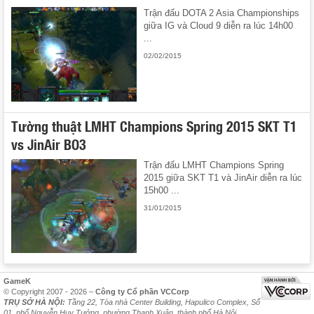
Trận đấu DOTA 2 Asia Championships
giữa IG và Cloud 9 diễn ra lúc 14h00
...
02/02/2015
Tường thuật LMHT Champions Spring 2015 SKT T1
vs JinAir BO3
Trận đấu LMHT Champions Spring
2015 giữa SKT T1 và JinAir diễn ra lúc
15h00 ...
31/01/2015
GameK
© Copyright 2007 - 2026 –
Công ty Cổ phần VCCorp
TRỤ SỞ HÀ NỘI:
Tầng 22, Tòa nhà Center Building, Hapulico Complex, Số
01, phố Nguyễn Huy Tưởng, phường Thanh Xuân, thành phố Hà Nội.