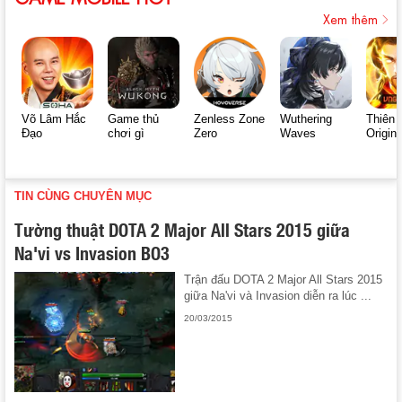
Xem thêm
Võ Lâm Hắc
Game thủ
Zenless Zone
Wuthering
Thiên 
Đạo
chơi gì
Zero
Waves
Origin
TIN CÙNG CHUYÊN MỤC
Tường thuật DOTA 2 Major All Stars 2015 giữa
Na'vi vs Invasion BO3
Trận đấu DOTA 2 Major All Stars 2015
giữa Na'vi và Invasion diễn ra lúc ...
20/03/2015