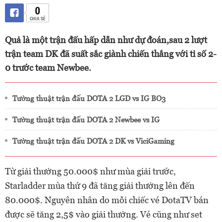
0
CHIA SẺ
Quả là một trận đấu hấp dẫn như dự đoán,sau 2 lượt
trận team DK đã suất sắc giành chiến thắng với tỉ số 2-
0 trước team Newbee.
Tường thuật trận đấu DOTA 2 LGD vs IG BO3
Tường thuật trận đấu DOTA 2 Newbee vs IG
Tường thuật trận đấu DOTA 2 DK vs ViciGaming
Từ giải thưởng 50.000$ như mùa giải trước,
Starladder mùa thứ 9 đã tăng giải thưởng lên đến
80.000$. Nguyên nhân do mỗi chiếc vé DotaTV bán
được sẽ tăng 2,5$ vào giải thưởng. Vé cũng như set