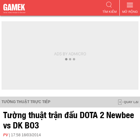
TÌM KIẾM
MỞ RỘNG
TƯỜNG THUẬT TRỰC TIẾP
QUAY LẠI
Tường thuật trận đấu DOTA 2 Newbee
vs DK BO3
PV
| 17:58 18/03/2014