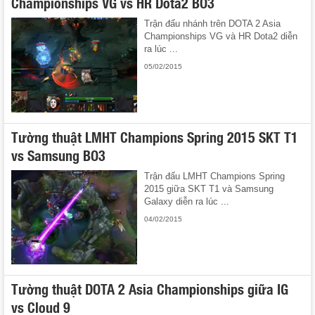
Championships VG vs HR Dota2 BO3
Trận đấu nhánh trên DOTA 2 Asia
Championships VG và HR Dota2 diễn
ra lúc ...
05/02/2015
Tường thuật LMHT Champions Spring 2015 SKT T1
vs Samsung BO3
Trận đấu LMHT Champions Spring
2015 giữa SKT T1 và Samsung
Galaxy diễn ra lúc ...
04/02/2015
Tường thuật DOTA 2 Asia Championships giữa IG
vs Cloud 9