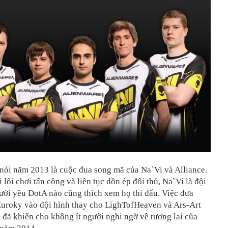
 nói năm 2013 là cuộc đua song mã của Na`Vi và Alliance.
i lối chơi tấn công và liên tục dồn ép đối thủ, Na`Vi là đội
ười yêu DotA nào cũng thích xem họ thi đấu. Việc đưa
uroky vào đội hình thay cho LighTofHeaven và Ars-Art
đã khiến cho không ít người nghi ngờ về tương lai của