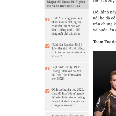
Na`Vi trong
Major All Stars 2015 giữa
Na'vi vs Invasion BO3
Đội hình này
nói họ đã có
Chơi 205 tiếng game siêu
phẩm mới ra mắt, người
trận chung k
chơi vẫn "chưa đâu vào
và bước lên 
đâu", khẳng định 1.000
tiếng mới phá đảo được
Team Fnati
Nghi vấn Resident Evil 9
'hủy diệt' tivi 40 triệu đồng:
Chỉ cần bóp cò là màn hình
'đi viện'!
Giọt nước tràn ly: BLV
Hoàng Luân xóa bài xin
lỗi, "var" fan Gumayusi
trên MXH
Đỉnh cao huyền học 2026:
Card đồ họa 'đột tử', game
thủ ném luôn vào lò nướng
và cái kết khiến chuyên gia
cũng phải ngả mũ!