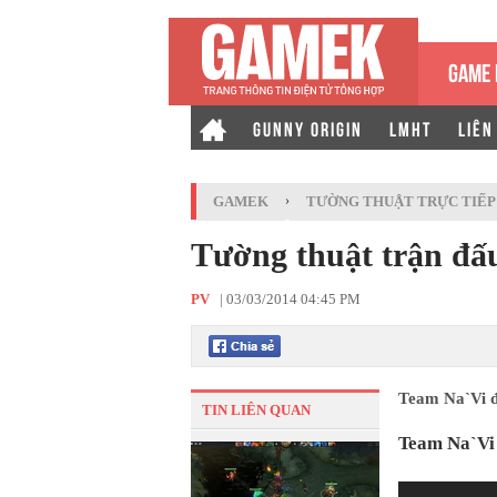
GAME 
GUNNY ORIGIN
LMHT
LIÊN
GAMEK
›
TƯỜNG THUẬT TRỰC TIẾP
Tường thuật trận đấ
PV
|
03/03/2014 04:45 PM
Team Na`Vi đ
TIN LIÊN QUAN
Team Na`Vi