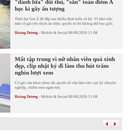
"đánh lừa" đối thủ, "săn" toàn điểm A
học kì gây ấn tượng
Thời đại Gen Z đã đập tan nhiều định kiến cũ kỹ. Ví như việc
một cô gái yêu thích ăn diện, quyến rũ thì không thể học giỏi.
Hoàng Dương
-
Mobile & Social
08/08/2026 11:08
Mất tập trung vì nữ nhân viên quá xinh
đẹp, clip nhật ký đi làm thu hút trăm
nghìn lượt xem
Cô gái vừa khoe nhan sắc quyến rũ vừa làm việc cực kỳ chuyên
nghiệp, chiếm trọn ngàn tim.
Hoàng Dương
-
Mobile & Social
08/08/2026 11:08