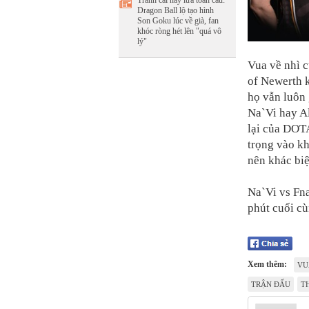
Tranh cãi nảy lửa toàn cầu:
Dragon Ball lộ tạo hình
Son Goku lúc về già, fan
khóc ròng hét lên "quá vô
lý"
Vua về nhì c
of Newerth 
họ vẫn luôn 
Na`Vi hay Al
lại của DOT
trọng vào kh
nên khác biệ
Na`Vi vs Fna
phút cuối c
Xem thêm:
VU
TRẬN ĐẤU
T