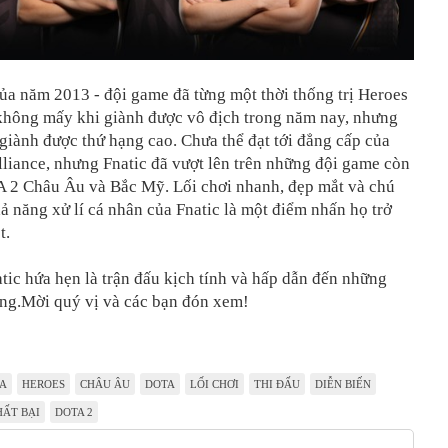
ủa năm 2013 - đội game đã từng một thời thống trị Heroes
không mấy khi giành được vô địch trong năm nay, nhưng
giành được thứ hạng cao. Chưa thể đạt tới đẳng cấp của
liance, nhưng Fnatic đã vượt lên trên những đội game còn
A 2 Châu Âu và Bắc Mỹ. Lối chơi nhanh, đẹp mắt và chú
ả năng xử lí cá nhân của Fnatic là một điểm nhấn họ trở
t.
tic hứa hẹn là trận đấu kịch tính và hấp dẫn đến những
ùng.Mời quý vị và các bạn đón xem!
A
HEROES
CHÂU ÂU
DOTA
LỐI CHƠI
THI ĐẤU
DIỄN BIẾN
HẤT BẠI
DOTA 2