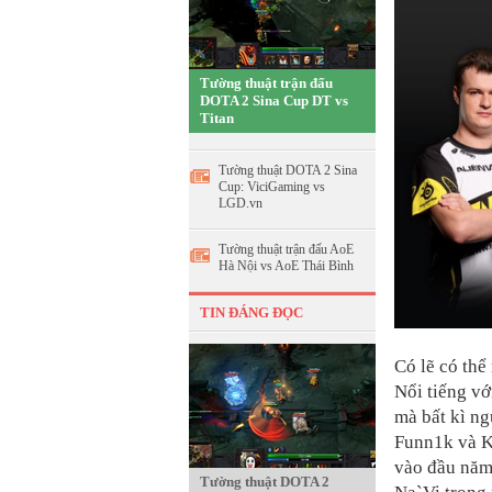
Tường thuật trận đấu
DOTA 2 Sina Cup DT vs
Titan
Tường thuật DOTA 2 Sina
Cup: ViciGaming vs
LGD.vn
Tường thuật trận đấu AoE
Hà Nội vs AoE Thái Bình
TIN ĐÁNG ĐỌC
Có lẽ có thể
Nổi tiếng vớ
mà bất kì ng
Funn1k và K
vào đầu năm 
Tường thuật DOTA 2