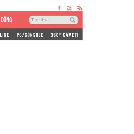
 ĐỒNG
LINE
PC/CONSOLE
360° GAMEFI