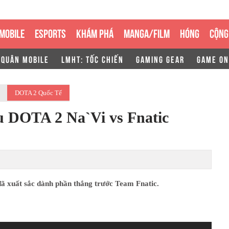
MOBILE
ESPORTS
KHÁM PHÁ
MANGA/FILM
HÓNG
CỘNG
 QUÂN MOBILE
LMHT: TỐC CHIẾN
GAMING GEAR
GAME ON
DOTA 2 Quốc Tế
u DOTA 2 Na`Vi vs Fnatic
ã xuất sắc dành phần thắng trước Team Fnatic.