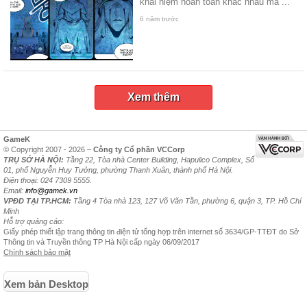
khái niệm hoàn toàn khác nhau mà ...
6 năm trước
Xem thêm
GameK
© Copyright 2007 - 2026 –
Công ty Cổ phần VCCorp
TRỤ SỞ HÀ NỘI:
Tầng 22, Tòa nhà Center Building, Hapulico Complex, Số
01, phố Nguyễn Huy Tưởng, phường Thanh Xuân, thành phố Hà Nội.
Điện thoại: 024 7309 5555.
Email:
info@gamek.vn
VPĐD TẠI TP.HCM:
Tầng 4 Tòa nhà 123, 127 Võ Văn Tần, phường 6, quận 3, TP. Hồ Chí
Minh
Hỗ trợ quảng cáo:
Giấy phép thiết lập trang thông tin điện tử tổng hợp trên internet số 3634/GP-TTĐT do Sở
Thông tin và Truyền thông TP Hà Nội cấp ngày 06/09/2017
Chính sách bảo mật
Xem bản Desktop