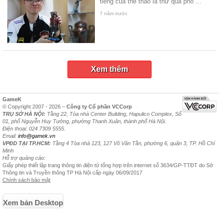
tiếng của thể thao là thứ quá phổ ...
7 năm trước
Xem thêm
GameK
© Copyright 2007 - 2026 –
Công ty Cổ phần VCCorp
TRỤ SỞ HÀ NỘI:
Tầng 22, Tòa nhà Center Building, Hapulico Complex, Số
01, phố Nguyễn Huy Tưởng, phường Thanh Xuân, thành phố Hà Nội.
Điện thoại: 024 7309 5555.
Email:
info@gamek.vn
VPĐD TẠI TP.HCM:
Tầng 4 Tòa nhà 123, 127 Võ Văn Tần, phường 6, quận 3, TP. Hồ Chí
Minh
Hỗ trợ quảng cáo:
Giấy phép thiết lập trang thông tin điện tử tổng hợp trên internet số 3634/GP-TTĐT do Sở
Thông tin và Truyền thông TP Hà Nội cấp ngày 06/09/2017
Chính sách bảo mật
Xem bản Desktop