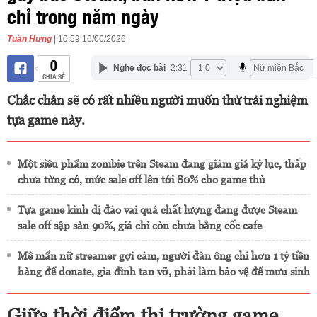
chỉ trong năm ngày
Tuấn Hưng
| 10:59 16/06/2026
0
Nghe đọc bài
2:31
CHIA SẺ
Chắc chắn sẽ có rất nhiều người muốn thử trải nghiệm
tựa game này.
Một siêu phẩm zombie trên Steam đang giảm giá kỷ lục, thấp
chưa từng có, mức sale off lên tới 80% cho game thủ
Tựa game kinh dị đảo vai quá chất lượng đang được Steam
sale off sập sàn 90%, giá chỉ còn chưa bằng cốc cafe
Mê mẩn nữ streamer gợi cảm, người đàn ông chi hơn 1 tỷ tiền
hàng để donate, gia đình tan vỡ, phải làm bảo vệ để mưu sinh
Giữa thời điểm thị trường game