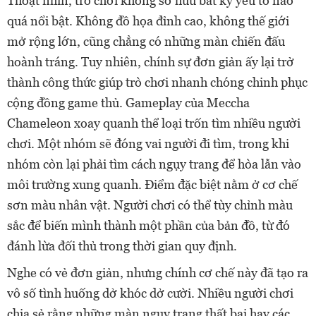
Thoạt nhìn, trò chơi không sở hữu bất kỳ yếu tố nào
quá nổi bật. Không đồ họa đỉnh cao, không thế giới
mở rộng lớn, cũng chẳng có những màn chiến đấu
hoành tráng. Tuy nhiên, chính sự đơn giản ấy lại trở
thành công thức giúp trò chơi nhanh chóng chinh phục
cộng đồng game thủ. Gameplay của Meccha
Chameleon xoay quanh thể loại trốn tìm nhiều người
chơi. Một nhóm sẽ đóng vai người đi tìm, trong khi
nhóm còn lại phải tìm cách ngụy trang để hòa lẫn vào
môi trường xung quanh. Điểm đặc biệt nằm ở cơ chế
sơn màu nhân vật. Người chơi có thể tùy chỉnh màu
sắc để biến mình thành một phần của bản đồ, từ đó
đánh lừa đối thủ trong thời gian quy định.
Nghe có vẻ đơn giản, nhưng chính cơ chế này đã tạo ra
vô số tình huống dở khóc dở cười. Nhiều người chơi
chia sẻ rằng những màn ngụy trang thất bại hay các