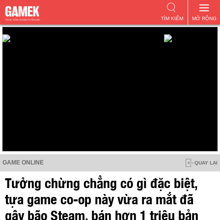
TÌM KIẾM
MỞ RỘNG
GAME ONLINE
QUAY LẠI
Tưởng chừng chẳng có gì đặc biệt,
tựa game co-op này vừa ra mắt đã
gây bão Steam, bán hơn 1 triệu bản