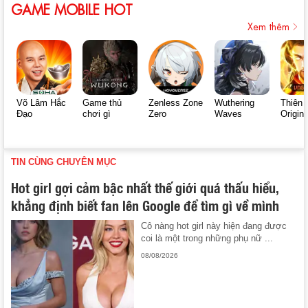
GAME MOBILE HOT
Xem thêm
Võ Lâm Hắc
Game thủ
Zenless Zone
Wuthering
Thiên 
Đạo
chơi gì
Zero
Waves
Origin
TIN CÙNG CHUYÊN MỤC
Hot girl gợi cảm bậc nhất thế giới quá thấu hiểu,
khẳng định biết fan lên Google để tìm gì về mình
Cô nàng hot girl này hiện đang được
coi là một trong những phụ nữ ...
08/08/2026