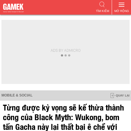
TÌM KIẾM
MỞ RỘNG
MOBILE & SOCIAL
QUAY LẠI
Từng được kỳ vọng sẽ kế thừa thành
công của Black Myth: Wukong, bom
tấn Gacha này lại thất bại ê chề với