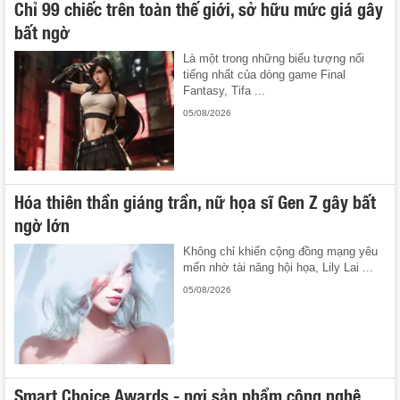
Chỉ 99 chiếc trên toàn thế giới, sở hữu mức giá gây
bất ngờ
Là một trong những biểu tượng nổi
tiếng nhất của dòng game Final
Fantasy, Tifa ...
05/08/2026
Hóa thiên thần giáng trần, nữ họa sĩ Gen Z gây bất
ngờ lớn
Không chỉ khiến cộng đồng mạng yêu
mến nhờ tài năng hội họa, Lily Lai ...
05/08/2026
Smart Choice Awards - nơi sản phẩm công nghệ