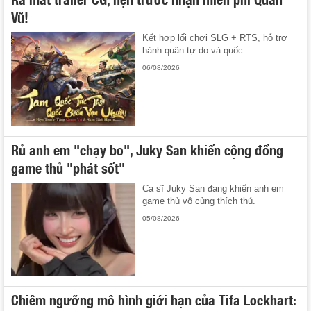
Vũ!
Kết hợp lối chơi SLG + RTS, hỗ trợ
hành quân tự do và quốc ...
06/08/2026
Rủ anh em "chạy bo", Juky San khiến cộng đồng
game thủ "phát sốt"
Ca sĩ Juky San đang khiến anh em
game thủ vô cùng thích thú.
05/08/2026
Chiêm ngưỡng mô hình giới hạn của Tifa Lockhart: