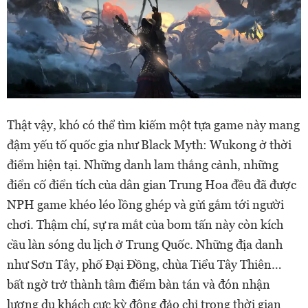
Thật vậy, khó có thể tìm kiếm một tựa game này mang
đậm yếu tố quốc gia như Black Myth: Wukong ở thời
điểm hiện tại. Những danh lam thắng cảnh, những
điển cố điển tích của dân gian Trung Hoa đều đã được
NPH game khéo léo lồng ghép và gửi gắm tới người
chơi. Thậm chí, sự ra mắt của bom tấn này còn kích
cầu làn sóng du lịch ở Trung Quốc. Những địa danh
như Sơn Tây, phố Đại Đồng, chùa Tiểu Tây Thiên…
bất ngờ trở thành tâm điểm bàn tán và đón nhận
lượng du khách cực kỳ đông đảo chỉ trong thời gian