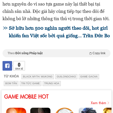
hơn nguyên do vì sao tựa game này lại thất bại tại
chính sân nhà. Độc giả hãy cùng tiếp tục theo dõi để
không bỏ lỡ những thông tin thú vị trong thời gian tới.
Sở hữu hơn 500 nghìn người theo dõi, hot girl
khiến fan Việt sốc bởi quá giống… Trần Đức Bo
Theo
Đời sống Pháp luật
Copy link
0
CHIA SẺ
TỪ KHÓA
BLACK MYTH: WUKONG
GUILONGCHAO
GAME GACHA
BOM TẤN
TIN TỨC GAME
TRUNG HOA
GAME MOBILE HOT
Xem thêm