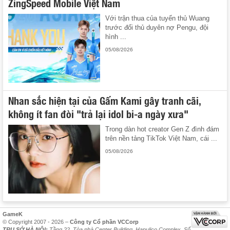
ZingSpeed Mobile Việt Nam
Với trận thua của tuyển thủ Wuang
trước đối thủ duyên nợ Pengu, đội
hình ...
05/08/2026
Nhan sắc hiện tại của Gấm Kami gây tranh cãi,
không ít fan đòi "trả lại idol bi-a ngày xưa"
Trong dàn hot creator Gen Z đình đám
trên nền tảng TikTok Việt Nam, cái ...
05/08/2026
GameK
© Copyright 2007 - 2026 –
Công ty Cổ phần VCCorp
TRỤ SỞ HÀ NỘI:
Tầng 22, Tòa nhà Center Building, Hapulico Complex, Số