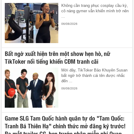
Không cần trang phục cosplay cầu kỳ,
cô nàng gymer vẫn khiến mình trở nên
...
06/08/2026
Bất ngờ xuất hiện trên một show hẹn hò, nữ
TikToker nổi tiếng khiến CĐM tranh cãi
Mới đây, TikToker Bảo Khuyên Susan
bất ngờ trở thành cái tên được nhắc
đến ...
06/08/2026
Game SLG Tam Quốc hành quân tự do "Tam Quốc:
Tranh Bá Thiên Hạ" chính thức mở đăng ký trước!
Ra mắt trailer CG, hẹn trước nhận miễn phí Quan