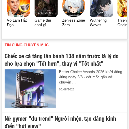
Võ Lâm Hắc
Game thủ
Zenless Zone
Wuthering
Thiên 
Đạo
chơi gì
Zero
Waves
Origin
TIN CÙNG CHUYÊN MỤC
Chiếc xe cà tàng lăn bánh 138 năm trước là lý do
cho lựa chọn "Tốt hơn", thay vì "Tốt nhất"
Better Choice Awards 2026 khởi động
đúng ngày 5/8 - cột mốc gắn với
chuyến ...
06/08/2026
Nữ gymer "đu trend" Người nhện, tạo dáng kinh
điển "hút view"